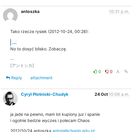
antoszka
10:31 p.m.
Tako rzecze rysiek (2012-10-24, 00:28):
...
No to dosyć blisko. Zobaczę.
-- 

0
0
Reply
attachment
Cyryl Płotnicki-Chudyk
24 Oct
10:06 a.m.
ja jade na pewno, mam lot kupiony juz i spanie

i ogolnie bedzie wyczes i polecam Chaos
2012/10/24 antoszka 
antoni@chopin.edu.pl
: