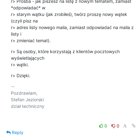
r> Prośba - jak piszesz na listę z nowym tematem, zamiast 
*odpowiadać* w 

r> starym wątku (jak zrobiłeś), twórz proszę nowy wątek 
(czyli pisz na 

r> adres listy nowego maila, zamiast odpowiadać na maila z 
listy i 

r> zmieniać temat).
r> Są osoby, które korzystają z klientów pocztowych 
wyświetlających 

r> wątki.
r> Dzięki.
-- 

Pozdrawiam,

Stefan Jeziorski

dział techniczny

0
0
Reply