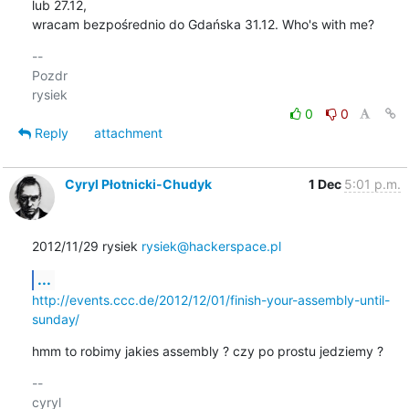
lub 27.12, 

wracam bezpośrednio do Gdańska 31.12. Who's with me?
-- 

Pozdr

0
0
Reply
attachment
Cyryl Płotnicki-Chudyk
1 Dec
5:01 p.m.
2012/11/29 rysiek 
rysiek@hackerspace.pl
...
http://events.ccc.de/2012/12/01/finish-your-assembly-until-
sunday/
hmm to robimy jakies assembly ? czy po prostu jedziemy ?
-- 

cyryl
