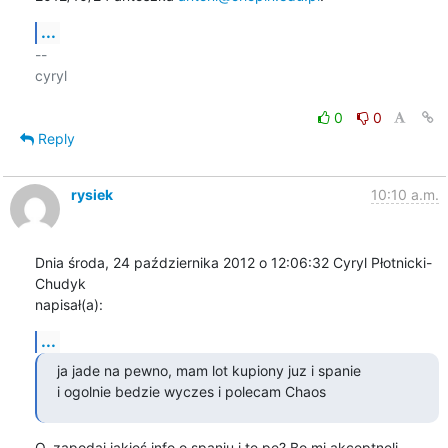
...
-- 

cyryl

0
0
Reply
rysiek
10:10 a.m.
Dnia środa, 24 października 2012 o 12:06:32 Cyryl Płotnicki-
Chudyk 

napisał(a):
...
ja jade na pewno, mam lot kupiony juz i spanie

i ogolnie bedzie wyczes i polecam Chaos
O, zapodaj jakieś info o spaniu i te pe? Bo mi akceptnęli 