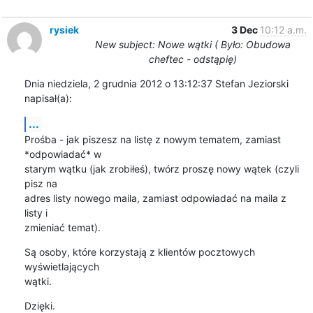
rysiek
3 Dec
10:12 a.m.
New subject: Nowe wątki ( Było: Obudowa
cheftec - odstąpię)
Dnia niedziela, 2 grudnia 2012 o 13:12:37 Stefan Jeziorski 
napisał(a):
...
Prośba - jak piszesz na listę z nowym tematem, zamiast 
*odpowiadać* w 

starym wątku (jak zrobiłeś), twórz proszę nowy wątek (czyli 
pisz na 

adres listy nowego maila, zamiast odpowiadać na maila z 
listy i 

zmieniać temat).
Są osoby, które korzystają z klientów pocztowych 
wyświetlających 

wątki.
Dzięki.