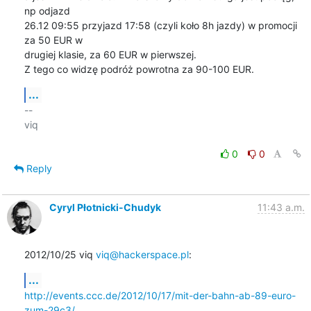
np odjazd

26.12 09:55 przyjazd 17:58 (czyli koło 8h jazdy) w promocji 
za 50 EUR w

drugiej klasie, za 60 EUR w pierwszej.

Z tego co widzę podróż powrotna za 90-100 EUR.
...
-- 

viq

0
0
Reply
Cyryl Płotnicki-Chudyk
11:43 a.m.
2012/10/25 viq 
viq@hackerspace.pl
:
...
http://events.ccc.de/2012/10/17/mit-der-bahn-ab-89-euro-
zum-29c3/