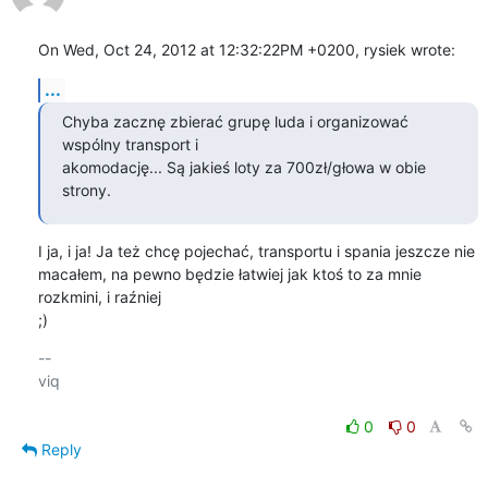
On Wed, Oct 24, 2012 at 12:32:22PM +0200, rysiek wrote:
...
Chyba zacznę zbierać grupę luda i organizować 
wspólny transport i 

akomodację... Są jakieś loty za 700zł/głowa w obie 
strony.
I ja, i ja! Ja też chcę pojechać, transportu i spania jeszcze nie

macałem, na pewno będzie łatwiej jak ktoś to za mnie 
rozkmini, i raźniej

;)
-- 

viq

0
0
Reply