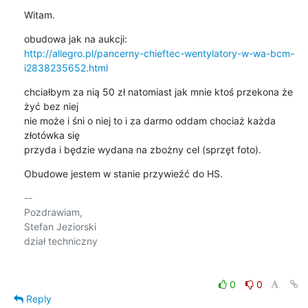
Witam.
http://allegro.pl/pancerny-chieftec-wentylatory-w-wa-bcm-
i2838235652.html
chciałbym za nią 50 zł natomiast jak mnie ktoś przekona że 
żyć bez niej

nie może i śni o niej to i za darmo oddam chociaż każda 
złotówka się

przyda i będzie wydana na zbożny cel (sprzęt foto).
Obudowe jestem w stanie przywieźć do HS.
-- 

Pozdrawiam,

Stefan Jeziorski

dział techniczny

0
0
Reply