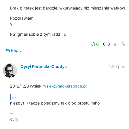
Brak pliterek jest bardziej wkurwiający niż mieszanie wątków.
Pozdrawiam,

v
PS: gmail sobie z tym radzi :p
0
0
Reply
Cyryl Płotnicki-Chudyk
1:20 p.m.
2012/12/3 rysiek 
rysiek@hackerspace.pl
...
niezbyt ;) takze pojedzmy tak o po prostu imho
-- 

cyryl
