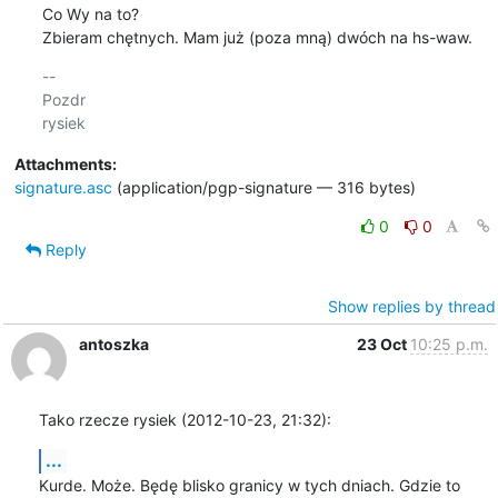
Co Wy na to? 

Zbieram chętnych. Mam już (poza mną) dwóch na hs-waw.
-- 

Pozdr

Attachments:
signature.asc
(application/pgp-signature — 316 bytes)
0
0
Reply
Show replies by thread
antoszka
23 Oct
10:25 p.m.
Tako rzecze rysiek (2012-10-23, 21:32):
...
Kurde. Może. Będę blisko granicy w tych dniach. Gdzie to 