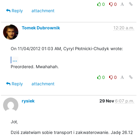
0
0
Reply
attachment
Tomek Dubrownik
12:20 a.m.
On 11/04/2012 01:03 AM, Cyryl Płotnicki-Chudyk wrote:
...
Preordered. Mwahahah.
0
0
Reply
attachment
rysiek
29 Nov
6:07 p.m.
Joł,
Dziś załatwiam sobie transport i zakwaterowanie. Jadę 26.12 