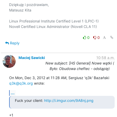
Dziękuję i pozdrawiam,

Mateusz Kita

Linux Professional Institute Certified Level 1 (LPIC-1)

Novell Certified Linux Administrator (Novell CLA 11)

0
0
Reply
Maciej Sawicki
10:58 a.m.
New subject: [HS General] Nowe wątki (
Było: Obudowa cheftec - odstąpię)
On Mon, Dec 3, 2012 at 11:28 AM, Sergiusz 'q3k' Bazański 
q3k@q3k.org
 wrote:
...
Fuck your client: 
http://i.imgur.com/9A8nj.png
+1