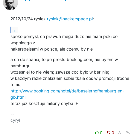
2012/10/24 rysiek 
rysiek@hackerspace.pl
:
...
spoko pomysl, co prawda mega duzo nie mam poki co 
wspolnego z

hakerspejsami w polsce, ale czemu by nie
a co do spania, to po prostu booking.com, nie bylem w 
hamburgu

wczesniej to nie wiem; zawsze ccc bylo w berlinie;

w kazdym razie znalazlem sobie tkaie cos w promocji troche 
http://www.booking.com/hotel/de/baselerhofhamburg.en-
gb.html
teraz juz kosztuje miliony chyba :F
-- 

cyryl

0
0