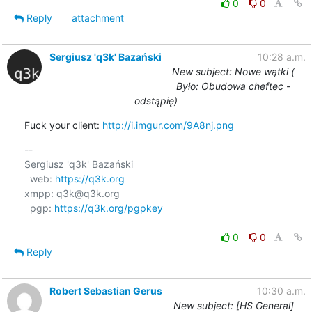
0
0
Reply
attachment
Sergiusz 'q3k' Bazański
10:28 a.m.
New subject: Nowe wątki (
Było: Obudowa cheftec -
odstąpię)
Fuck your client: 
http://i.imgur.com/9A8nj.png
-- 

Sergiusz 'q3k' Bazański

  web: 
https://q3k.org
xmpp: q3k@q3k.org

  pgp: 
https://q3k.org/pgpkey
0
0
Reply
Robert Sebastian Gerus
10:30 a.m.
New subject: [HS General]