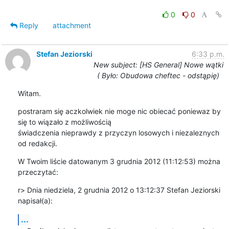
0
0
Reply
attachment
Stefan Jeziorski
6:33 p.m.
New subject: [HS General] Nowe wątki
( Było: Obudowa cheftec - odstąpię)
Witam.
postraram się aczkolwiek nie moge nic obiecać poniewaz by 
się to wiązało z możliwością

świadczenia nieprawdy z przyczyn losowych i niezaleznych 
od redakcji.
W Twoim liście datowanym 3 grudnia 2012 (11:12:53) można 
przeczytać:
r> Dnia niedziela, 2 grudnia 2012 o 13:12:37 Stefan Jeziorski 
napisał(a):
...