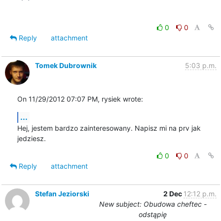
0
0
Reply
attachment
Tomek Dubrownik
5:03 p.m.
On 11/29/2012 07:07 PM, rysiek wrote:
...
Hej, jestem bardzo zainteresowany. Napisz mi na prv jak 
jedziesz.
0
0
Reply
attachment
Stefan Jeziorski
2 Dec
12:12 p.m.
New subject: Obudowa cheftec -
odstąpię