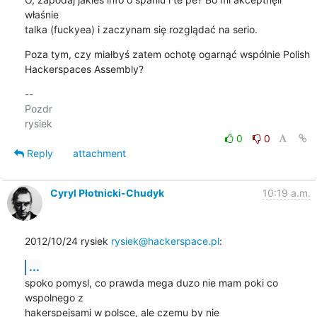
właśnie 

talka (fuckyea) i zaczynam się rozglądać na serio.
Poza tym, czy miałbyś zatem ochotę ogarnąć wspólnie Polish 

Hackerspaces Assembly?
-- 

Pozdr

0
0
Reply
attachment
Cyryl Płotnicki-Chudyk
10:19 a.m.
2012/10/24 rysiek 
rysiek@hackerspace.pl
:
...
spoko pomysl, co prawda mega duzo nie mam poki co 
wspolnego z

hakerspejsami w polsce, ale czemu by nie