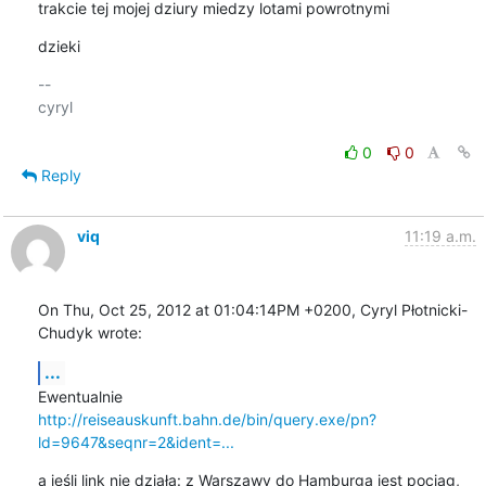
trakcie tej mojej dziury miedzy lotami powrotnymi
dzieki
-- 

cyryl

0
0
Reply
viq
11:19 a.m.
On Thu, Oct 25, 2012 at 01:04:14PM +0200, Cyryl Płotnicki-
Chudyk wrote:
...
http://reiseauskunft.bahn.de/bin/query.exe/pn?
ld=9647&seqnr=2&ident=...
a jeśli link nie działa: z Warszawy do Hamburga jest pociąg, 