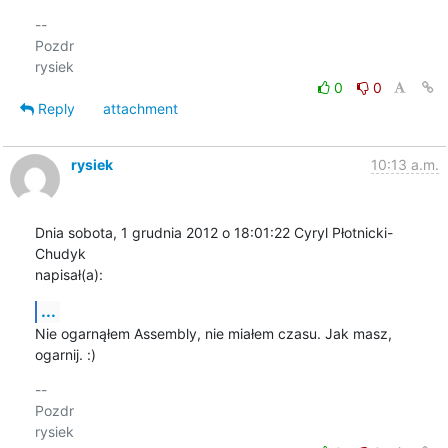
-- 

Pozdr

0
0
Reply
attachment
rysiek
10:13 a.m.
Dnia sobota, 1 grudnia 2012 o 18:01:22 Cyryl Płotnicki-
Chudyk 

napisał(a):
...
Nie ogarnąłem Assembly, nie miałem czasu. Jak masz, 
ogarnij. :)
-- 

Pozdr
