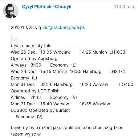
Cyryl Płotnicki-Chudyk
11:04 a.m.
2012/10/25 viq 
viq@hackerspace.pl
:
...
btw ja mam loty tak:

Wed 26 Dec 	13:05 Wroclaw 	14:25 Munich 	LH1633 
Operated by Augsburg

Airways 	3h30 	Economy  (L)

Wed 26 Dec 	15:15 Munich 	16:35 Hamburg 	LH2074 	  	
Economy  (L) 	

Mon 31 Dec 	08:50 Hamburg 	10:20 Warsaw 	LO400 
Operated by LOT Polish

Airlines 	7h45 	Economy  (V)

Mon 31 Dec 	15:40 Warsaw 	16:35 Wroclaw 	
LO3865 Operated by Eurolot 	

    Economy  (V)
fajnie by bylo razem jakos poleciec albo chociaz gdzies 
razem wyjsc w
