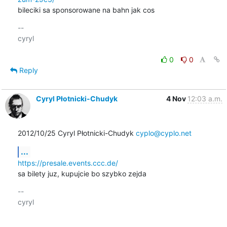
bileciki sa sponsorowane na bahn jak cos
-- 

cyryl

0
0
Reply
Cyryl Płotnicki-Chudyk
4 Nov
12:03 a.m.
2012/10/25 Cyryl Płotnicki-Chudyk 
cyplo@cyplo.net
...
https://presale.events.ccc.de/
sa bilety juz, kupujcie bo szybko zejda
-- 

cyryl
