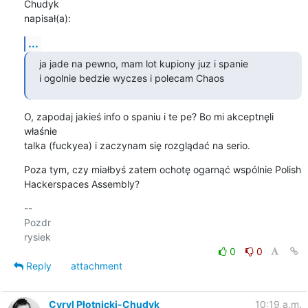
Chudyk 

napisał(a):
...
ja jade na pewno, mam lot kupiony juz i spanie

i ogolnie bedzie wyczes i polecam Chaos
O, zapodaj jakieś info o spaniu i te pe? Bo mi akceptnęli 
właśnie 

talka (fuckyea) i zaczynam się rozglądać na serio.
Poza tym, czy miałbyś zatem ochotę ogarnąć wspólnie Polish 

Hackerspaces Assembly?
-- 

Pozdr

0
0
Reply
attachment
Cyryl Płotnicki-Chudyk
10:19 a.m.