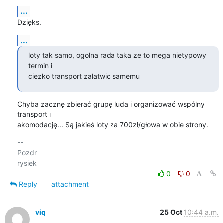
...
Dzięks.
...
loty tak samo, ogolna rada taka ze to mega nietypowy 
termin i

ciezko transport zalatwic samemu
Chyba zacznę zbierać grupę luda i organizować wspólny 
transport i 

akomodację... Są jakieś loty za 700zł/głowa w obie strony.
-- 

Pozdr

0
0
Reply
attachment
viq
25 Oct
10:44 a.m.