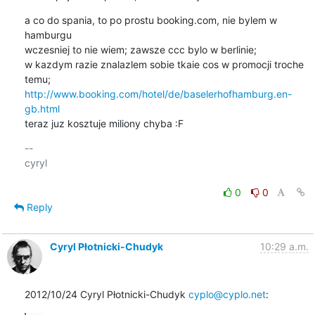
a co do spania, to po prostu booking.com, nie bylem w 
hamburgu

wczesniej to nie wiem; zawsze ccc bylo w berlinie;

w kazdym razie znalazlem sobie tkaie cos w promocji troche 
http://www.booking.com/hotel/de/baselerhofhamburg.en-
gb.html
teraz juz kosztuje miliony chyba :F
-- 

cyryl

0
0
Reply
Cyryl Płotnicki-Chudyk
10:29 a.m.
2012/10/24 Cyryl Płotnicki-Chudyk 
cyplo@cyplo.net
: