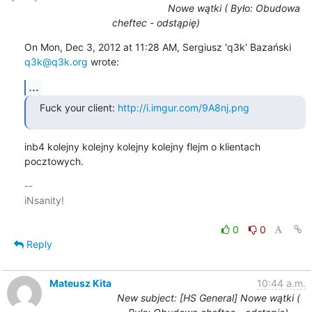
Nowe wątki ( Było: Obudowa
cheftec - odstąpię)
On Mon, Dec 3, 2012 at 11:28 AM, Sergiusz 'q3k' Bazański 
q3k@q3k.org
 wrote:
...
Fuck your client: 
http://i.imgur.com/9A8nj.png
inb4 kolejny kolejny kolejny kolejny flejm o klientach 
pocztowych.
-- 

iNsanity!

0
0
Reply
Mateusz Kita
10:44 a.m.
New subject: [HS General] Nowe wątki (