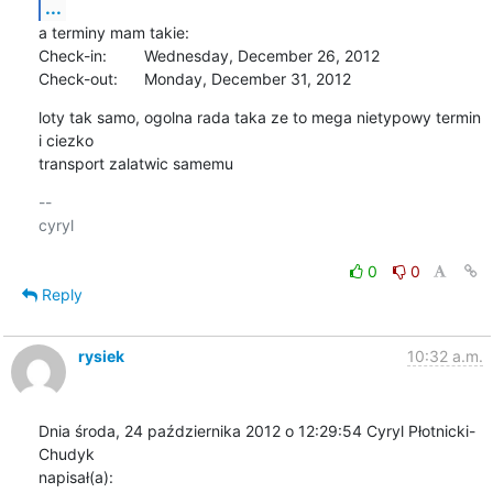
...
a terminy mam takie:

Check-in: 	Wednesday, December 26, 2012

Check-out: 	Monday, December 31, 2012
loty tak samo, ogolna rada taka ze to mega nietypowy termin 
i ciezko

transport zalatwic samemu
-- 

cyryl

0
0
Reply
rysiek
10:32 a.m.
Dnia środa, 24 października 2012 o 12:29:54 Cyryl Płotnicki-
Chudyk 

napisał(a):