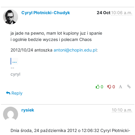
Cyryl Płotnicki-Chudyk
24 Oct
10:06 a.m.
ja jade na pewno, mam lot kupiony juz i spanie

i ogolnie bedzie wyczes i polecam Chaos
2012/10/24 antoszka 
antoni@chopin.edu.pl
:
...
-- 

cyryl

0
0
Reply
rysiek
10:10 a.m.
Dnia środa, 24 października 2012 o 12:06:32 Cyryl Płotnicki-