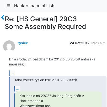
Hackerspace.pl Lists
Re: [HS General] 29C3
Some Assembly Required
rysiek
24 Oct 2012
12:28 a.m.
Dnia środa, 24 października 2012 o 00:25:59 antoszka 
napisał(a):
...
Tako rzecze rysiek (2012-10-23, 21:32):
...
Kto jedzie na 29C3? Ja jadę. Parę osób z 
Hackerspace'a

Warszawskiego też.