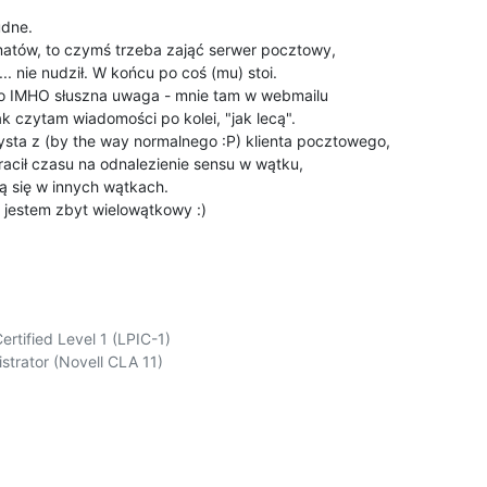
dne.

atów, to czymś trzeba zająć serwer pocztowy,

.. nie nudził. W końcu po coś (mu) stoi. 

o IMHO słuszna uwaga - mnie tam w webmailu

ak czytam wiadomości po kolei, "jak lecą".

zysta z (by the way normalnego :P) klienta pocztowego,

tracił czasu na odnalezienie sensu w wątku,

ą się w innych wątkach.

 jestem zbyt wielowątkowy :)
ertified Level 1 (LPIC-1)

strator (Novell CLA 11)
