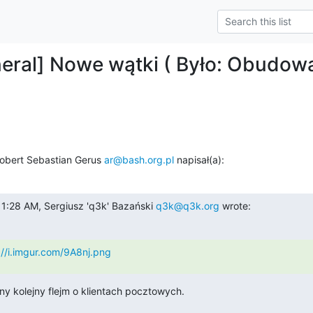
eral] Nowe wątki ( Było: Obudowa
obert Sebastian Gerus 
ar@bash.org.pl
 napisał(a):
1:28 AM, Sergiusz 'q3k' Bazański 
q3k@q3k.org
 wrote:
://i.imgur.com/9A8nj.png
jny kolejny flejm o klientach pocztowych.