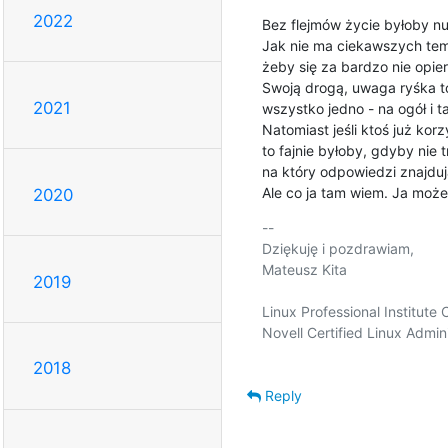
2022
Bez flejmów życie byłoby nu
Jak nie ma ciekawszych tem
żeby się za bardzo nie opier.
Swoją drogą, uwaga ryśka t
2021
wszystko jedno - na ogół i t
Natomiast jeśli ktoś już kor
to fajnie byłoby, gdyby nie 
na który odpowiedzi znajduj
Ale co ja tam wiem. Ja może
2020
-- 

Dziękuję i pozdrawiam,

Mateusz Kita

2019
Linux Professional Institute C
Novell Certified Linux Admini
2018
Reply