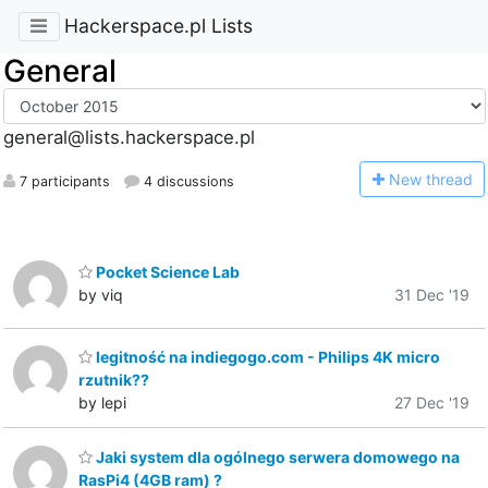
Hackerspace.pl Lists
General
general@lists.hackerspace.pl
N
ew thread
7 participants
4 discussions
Pocket Science Lab
by viq
31 Dec '19
legitność na indiegogo.com - Philips 4K micro
rzutnik??
by lepi
27 Dec '19
Jaki system dla ogólnego serwera domowego na
RasPi4 (4GB ram) ?