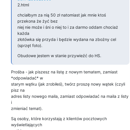
2.html
chciałbym za nią 50 zł natomiast jak mnie ktoś 
przekona że żyć bez

niej nie może i śni o niej to i za darmo oddam chociaż 
każda

złotówka się przyda i będzie wydana na zbożny cel 
(sprzęt foto).
Obudowe jestem w stanie przywieźć do HS.
Prośba - jak piszesz na listę z nowym tematem, zamiast 
*odpowiadać* w 

starym wątku (jak zrobiłeś), twórz proszę nowy wątek (czyli 
pisz na 

adres listy nowego maila, zamiast odpowiadać na maila z listy 
i 

zmieniać temat).
Są osoby, które korzystają z klientów pocztowych 
wyświetlających 
