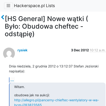
Hackerspace.pl Lists
[HS General] Nowe wątki (
Było: Obudowa cheftec -
odstąpię)
rysiek
3 Dec 2012
10:12 a.m.
Dnia niedziela, 2 grudnia 2012 o 13:12:37 Stefan Jeziorski 
napisał(a):
...
Witam.
http://allegro.pl/pancerny-chieftec-wentylatory-w-wa-
bcm-i283823565