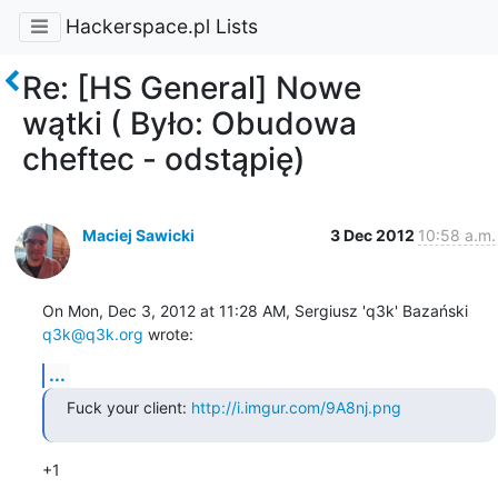
Hackerspace.pl Lists
Re: [HS General] Nowe
wątki ( Było: Obudowa
cheftec - odstąpię)
Maciej Sawicki
3 Dec 2012
10:58 a.m.
On Mon, Dec 3, 2012 at 11:28 AM, Sergiusz 'q3k' Bazański 
q3k@q3k.org
 wrote:
...
Fuck your client: 
http://i.imgur.com/9A8nj.png
+1