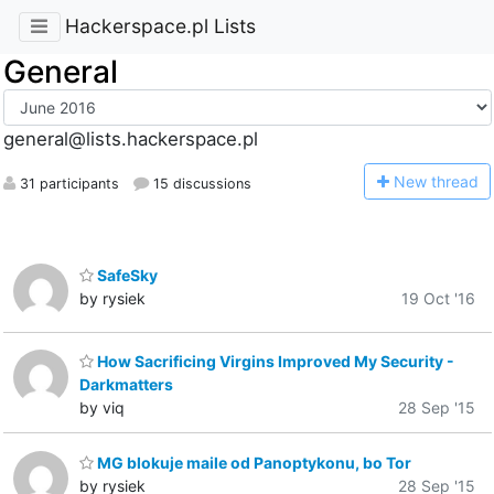
Hackerspace.pl Lists
General
general@lists.hackerspace.pl
N
ew thread
31 participants
15 discussions
SafeSky
by rysiek
19 Oct '16
How Sacrificing Virgins Improved My Security -
Darkmatters
by viq
28 Sep '15
MG blokuje maile od Panoptykonu, bo Tor
by rysiek
28 Sep '15