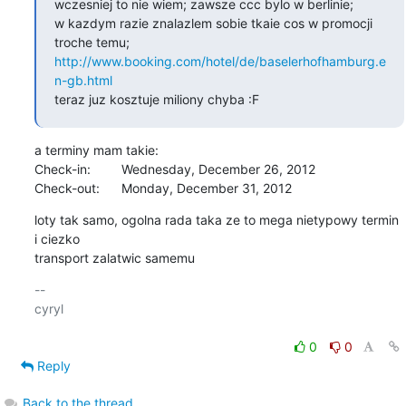
wczesniej to nie wiem; zawsze ccc bylo w berlinie;

w kazdym razie znalazlem sobie tkaie cos w promocji 
http://www.booking.com/hotel/de/baselerhofhamburg.e
n-gb.html
teraz juz kosztuje miliony chyba :F
a terminy mam takie:

Check-in: 	Wednesday, December 26, 2012

Check-out: 	Monday, December 31, 2012
loty tak samo, ogolna rada taka ze to mega nietypowy termin 
i ciezko

transport zalatwic samemu
-- 

cyryl

0
0
Reply
Back to the thread