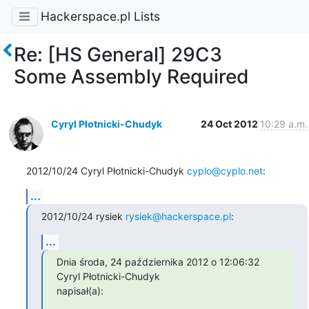
Hackerspace.pl Lists
Re: [HS General] 29C3
Some Assembly Required
Cyryl Płotnicki-Chudyk
24 Oct 2012
10:29 a.m.
2012/10/24 Cyryl Płotnicki-Chudyk 
cyplo@cyplo.net
:
...
2012/10/24 rysiek 
rysiek@hackerspace.pl
:
...
Dnia środa, 24 października 2012 o 12:06:32 
Cyryl Płotnicki-Chudyk

napisał(a):