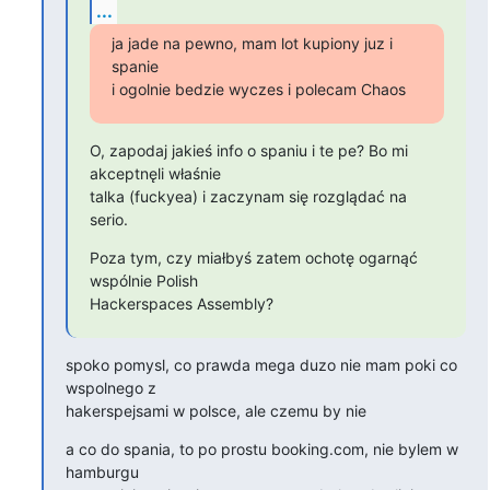
...
ja jade na pewno, mam lot kupiony juz i 
spanie

i ogolnie bedzie wyczes i polecam Chaos
O, zapodaj jakieś info o spaniu i te pe? Bo mi 
akceptnęli właśnie

talka (fuckyea) i zaczynam się rozglądać na 
serio.
Poza tym, czy miałbyś zatem ochotę ogarnąć 
wspólnie Polish

Hackerspaces Assembly?
spoko pomysl, co prawda mega duzo nie mam poki co 
wspolnego z

hakerspejsami w polsce, ale czemu by nie
a co do spania, to po prostu booking.com, nie bylem w 
hamburgu
