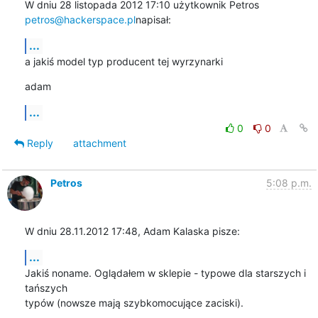
W dniu 28 listopada 2012 17:10 użytkownik Petros 
petros@hackerspace.pl
napisał:
...
a jakiś model typ producent tej wyrzynarki
adam
...
0
0
Reply
attachment
Petros
5:08 p.m.
W dniu 28.11.2012 17:48, Adam Kalaska pisze:
...
Jakiś noname. Oglądałem w sklepie - typowe dla starszych i 
tańszych

typów (nowsze mają szybkomocujące zaciski).