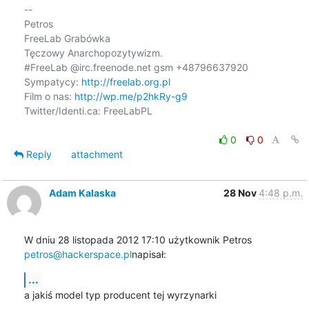
-- 

Petros

FreeLab Grabówka

Tęczowy Anarchopozytywizm.

#FreeLab @irc.freenode.net gsm +48796637920

Sympatycy: 
http://freelab.org.pl
Film o nas: 
http://wp.me/p2hkRy-g9
Twitter/Identi.ca: FreeLabPL

0
0
Reply
attachment
Adam Kalaska
28 Nov
4:48 p.m.
W dniu 28 listopada 2012 17:10 użytkownik Petros 
petros@hackerspace.pl
napisał:
...
a jakiś model typ producent tej wyrzynarki