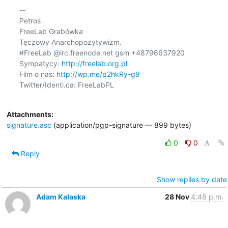
-- 

Petros

FreeLab Grabówka

Tęczowy Anarchopozytywizm.

#FreeLab @irc.freenode.net gsm +48796637920

Sympatycy: 
http://freelab.org.pl
Film o nas: 
http://wp.me/p2hkRy-g9
Twitter/Identi.ca: FreeLabPL

Attachments:
signature.asc
(application/pgp-signature — 899 bytes)
0
0
Reply
Show replies by date
Adam Kalaska
28 Nov
4:48 p.m.