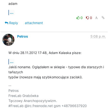
adam
...
0
0
Reply
attachment
Petros
5:08 p.m.
W dniu 28.11.2012 17:48, Adam Kalaska pisze:
...
Jakiś noname. Oglądałem w sklepie - typowe dla starszych i 
tańszych

typów (nowsze mają szybkomocujące zaciski).
-- 

Petros

FreeLab Grabówka

Tęczowy Anarchopozytywizm.

#FreeLab @irc.freenode.net gsm +48796637920
