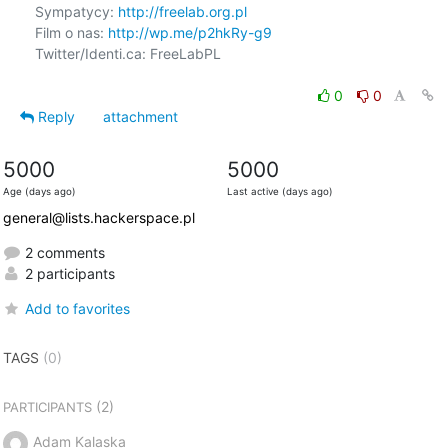
Sympatycy: 
http://freelab.org.pl
Film o nas: 
http://wp.me/p2hkRy-g9
Twitter/Identi.ca: FreeLabPL

0
0
Reply
attachment
5000
5000
Age (days ago)
Last active (days ago)
general@lists.hackerspace.pl
2 comments
2 participants
Add to favorites
TAGS
(0)
(2)
PARTICIPANTS
Adam Kalaska