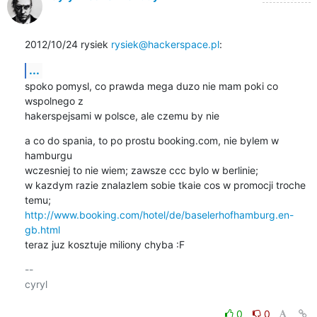
2012/10/24 rysiek 
rysiek@hackerspace.pl
:
...
spoko pomysl, co prawda mega duzo nie mam poki co 
wspolnego z

hakerspejsami w polsce, ale czemu by nie
a co do spania, to po prostu booking.com, nie bylem w 
hamburgu

wczesniej to nie wiem; zawsze ccc bylo w berlinie;

w kazdym razie znalazlem sobie tkaie cos w promocji troche 
http://www.booking.com/hotel/de/baselerhofhamburg.en-
gb.html
teraz juz kosztuje miliony chyba :F
-- 

cyryl

0
0