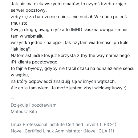
Jak nie ma ciekawszych tematów, to czymś trzeba zająć 
serwer pocztowy,

żeby się za bardzo nie opier... nie nudził. W końcu po coś 
(mu) stoi. 

Swoją drogą, uwaga ryśka to IMHO słuszna uwaga - mnie 
tam w webmailu

wszystko jedno - na ogół i tak czytam wiadomości po kolei, 
"jak lecą".

Natomiast jeśli ktoś już korzysta z (by the way normalnego 
:P) klienta pocztowego,

to fajnie byłoby, gdyby nie tracił czasu na odnalezienie sensu 
w wątku,

na który odpowiedzi znajdują się w innych wątkach.

Ale co ja tam wiem. Ja może jestem zbyt wielowątkowy :)
-- 

Dziękuję i pozdrawiam,

Mateusz Kita

Linux Professional Institute Certified Level 1 (LPIC-1)

Novell Certified Linux Administrator (Novell CLA 11)
