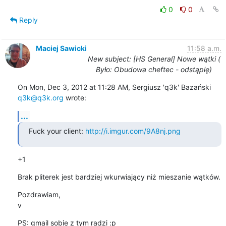
0
0
Reply
Maciej Sawicki
11:58 a.m.
New subject: [HS General] Nowe wątki (
Było: Obudowa cheftec - odstąpię)
On Mon, Dec 3, 2012 at 11:28 AM, Sergiusz 'q3k' Bazański 
q3k@q3k.org
 wrote:
...
Fuck your client: 
http://i.imgur.com/9A8nj.png
+1
Brak pliterek jest bardziej wkurwiający niż mieszanie wątków.
Pozdrawiam,

v
PS: gmail sobie z tym radzi :p