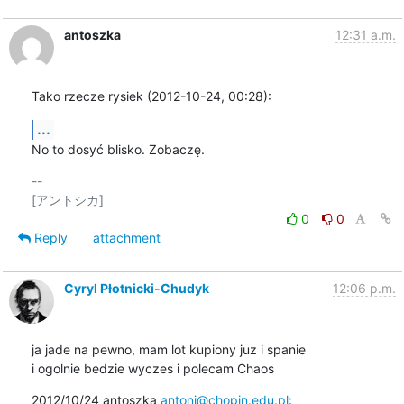
antoszka
12:31 a.m.
Tako rzecze rysiek (2012-10-24, 00:28):
...
No to dosyć blisko. Zobaczę.
-- 

0
0
Reply
attachment
Cyryl Płotnicki-Chudyk
12:06 p.m.
ja jade na pewno, mam lot kupiony juz i spanie

i ogolnie bedzie wyczes i polecam Chaos
2012/10/24 antoszka 
antoni@chopin.edu.pl
: