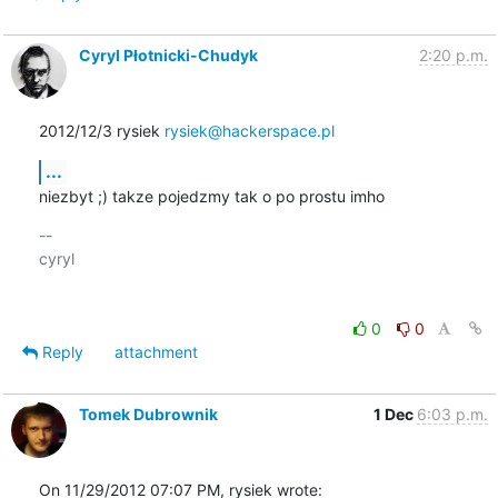
Cyryl Płotnicki-Chudyk
2:20 p.m.
2012/12/3 rysiek 
rysiek@hackerspace.pl
...
niezbyt ;) takze pojedzmy tak o po prostu imho
-- 

cyryl

0
0
Reply
attachment
Tomek Dubrownik
1 Dec
6:03 p.m.
On 11/29/2012 07:07 PM, rysiek wrote: