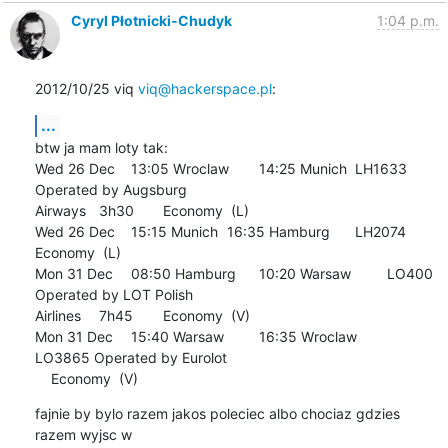
Cyryl Płotnicki-Chudyk
1:04 p.m.
2012/10/25 viq 
viq@hackerspace.pl
:
...
btw ja mam loty tak:

Wed 26 Dec 	13:05 Wroclaw 	14:25 Munich 	LH1633 
Operated by Augsburg

Airways 	3h30 	Economy  (L)

Wed 26 Dec 	15:15 Munich 	16:35 Hamburg 	LH2074 	  	
Economy  (L) 	

Mon 31 Dec 	08:50 Hamburg 	10:20 Warsaw 	LO400 
Operated by LOT Polish

Airlines 	7h45 	Economy  (V)

Mon 31 Dec 	15:40 Warsaw 	16:35 Wroclaw 	
LO3865 Operated by Eurolot 	

    Economy  (V)
fajnie by bylo razem jakos poleciec albo chociaz gdzies 
razem wyjsc w
