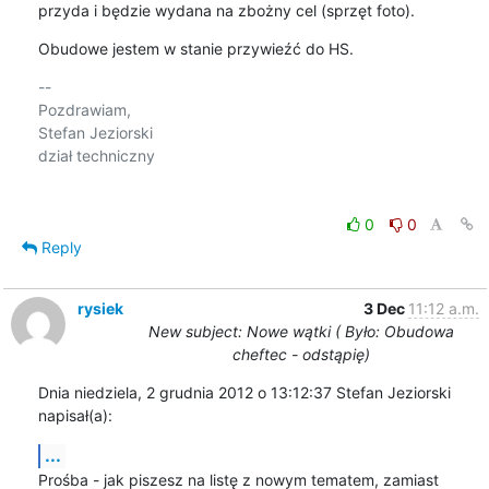
przyda i będzie wydana na zbożny cel (sprzęt foto).
Obudowe jestem w stanie przywieźć do HS.
-- 

Pozdrawiam,

Stefan Jeziorski

dział techniczny

0
0
Reply
rysiek
3 Dec
11:12 a.m.
New subject: Nowe wątki ( Było: Obudowa
cheftec - odstąpię)
Dnia niedziela, 2 grudnia 2012 o 13:12:37 Stefan Jeziorski 
napisał(a):
...
Prośba - jak piszesz na listę z nowym tematem, zamiast 