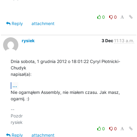
0
0
Reply
attachment
rysiek
3 Dec
11:13 a.m.
Dnia sobota, 1 grudnia 2012 o 18:01:22 Cyryl Płotnicki-
Chudyk 

napisał(a):
...
Nie ogarnąłem Assembly, nie miałem czasu. Jak masz, 
ogarnij. :)
-- 

Pozdr

0
0
Reply
attachment