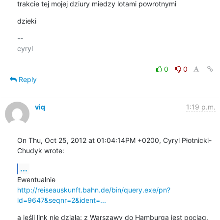
trakcie tej mojej dziury miedzy lotami powrotnymi
dzieki
-- 

cyryl

0
0
Reply
viq
1:19 p.m.
On Thu, Oct 25, 2012 at 01:04:14PM +0200, Cyryl Płotnicki-
Chudyk wrote:
...
http://reiseauskunft.bahn.de/bin/query.exe/pn?
ld=9647&seqnr=2&ident=...
a jeśli link nie działa: z Warszawy do Hamburga jest pociąg, 