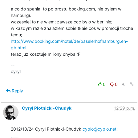
a co do spania, to po prostu booking.com, nie bylem w 
hamburgu

wczesniej to nie wiem; zawsze ccc bylo w berlinie;

w kazdym razie znalazlem sobie tkaie cos w promocji troche 
http://www.booking.com/hotel/de/baselerhofhamburg.en-
gb.html
teraz juz kosztuje miliony chyba :F
-- 

cyryl

0
0
Reply
Cyryl Płotnicki-Chudyk
12:29 p.m.
2012/10/24 Cyryl Płotnicki-Chudyk 
cyplo@cyplo.net
: