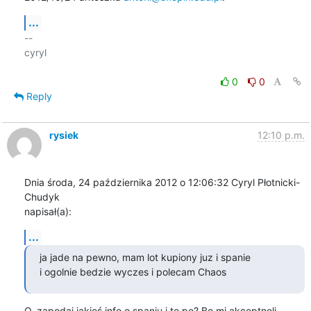
...
-- 

cyryl

0
0
Reply
rysiek
12:10 p.m.
Dnia środa, 24 października 2012 o 12:06:32 Cyryl Płotnicki-
Chudyk 

napisał(a):
...
ja jade na pewno, mam lot kupiony juz i spanie

i ogolnie bedzie wyczes i polecam Chaos
O, zapodaj jakieś info o spaniu i te pe? Bo mi akceptnęli 