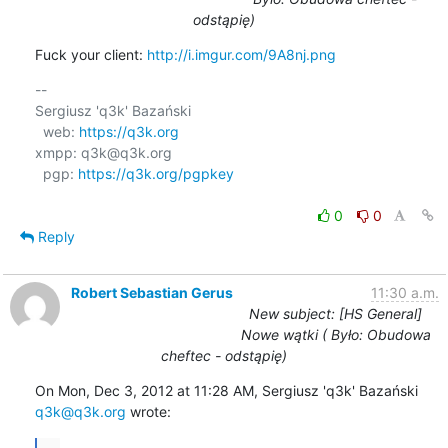
odstąpię)
Fuck your client: 
http://i.imgur.com/9A8nj.png
-- 

Sergiusz 'q3k' Bazański

  web: 
https://q3k.org
xmpp: q3k@q3k.org

  pgp: 
https://q3k.org/pgpkey
0
0
Reply
Robert Sebastian Gerus
11:30 a.m.
New subject: [HS General]
Nowe wątki ( Było: Obudowa
cheftec - odstąpię)
On Mon, Dec 3, 2012 at 11:28 AM, Sergiusz 'q3k' Bazański 
q3k@q3k.org
 wrote:
...