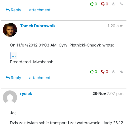
0
0
Reply
attachment
Tomek Dubrownik
1:20 a.m.
On 11/04/2012 01:03 AM, Cyryl Płotnicki-Chudyk wrote:
...
Preordered. Mwahahah.
0
0
Reply
attachment
rysiek
29 Nov
7:07 p.m.
Joł,
Dziś załatwiam sobie transport i zakwaterowanie. Jadę 26.12 