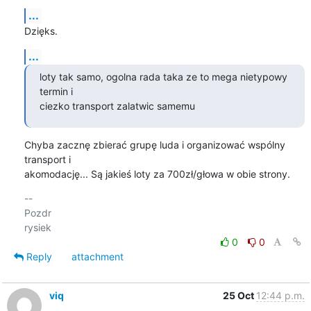
...
Dzięks.
...
loty tak samo, ogolna rada taka ze to mega nietypowy 
termin i

ciezko transport zalatwic samemu
Chyba zacznę zbierać grupę luda i organizować wspólny 
transport i 

akomodację... Są jakieś loty za 700zł/głowa w obie strony.
-- 

Pozdr

0
0
Reply
attachment
viq
25 Oct
12:44 p.m.