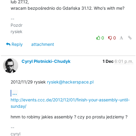
lub 27.12, 

wracam bezpośrednio do Gdańska 31.12. Who's with me?
-- 

Pozdr

0
0
Reply
attachment
Cyryl Płotnicki-Chudyk
1 Dec
6:01 p.m.
2012/11/29 rysiek 
rysiek@hackerspace.pl
...
http://events.ccc.de/2012/12/01/finish-your-assembly-until-
sunday/
hmm to robimy jakies assembly ? czy po prostu jedziemy ?
-- 

cyryl
