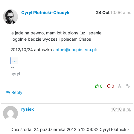
Cyryl Płotnicki-Chudyk
24 Oct
10:06 a.m.
ja jade na pewno, mam lot kupiony juz i spanie

i ogolnie bedzie wyczes i polecam Chaos
2012/10/24 antoszka 
antoni@chopin.edu.pl
:
...
-- 

cyryl

0
0
Reply
rysiek
10:10 a.m.
Dnia środa, 24 października 2012 o 12:06:32 Cyryl Płotnicki-