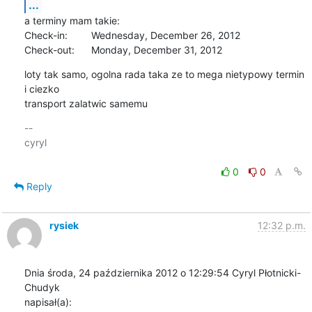
...
a terminy mam takie:

Check-in: 	Wednesday, December 26, 2012

Check-out: 	Monday, December 31, 2012
loty tak samo, ogolna rada taka ze to mega nietypowy termin 
i ciezko

transport zalatwic samemu
-- 

cyryl

0
0
Reply
rysiek
12:32 p.m.
Dnia środa, 24 października 2012 o 12:29:54 Cyryl Płotnicki-
Chudyk 

napisał(a):