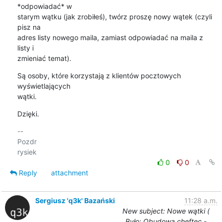
*odpowiadać* w 

starym wątku (jak zrobiłeś), twórz proszę nowy wątek (czyli 
pisz na 

adres listy nowego maila, zamiast odpowiadać na maila z 
listy i 

zmieniać temat).
Są osoby, które korzystają z klientów pocztowych 
wyświetlających 

wątki.
Dzięki.
-- 

Pozdr

0
0
Reply
attachment
Sergiusz 'q3k' Bazański
11:28 a.m.
New subject: Nowe wątki (
Było: Obudowa cheftec -