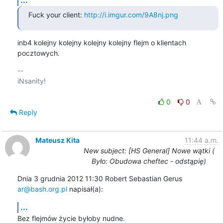
Fuck your client: 
http://i.imgur.com/9A8nj.png
inb4 kolejny kolejny kolejny kolejny flejm o klientach 
pocztowych.
-- 

iNsanity!

0
0
Reply
Mateusz Kita
11:44 a.m.
New subject: [HS General] Nowe wątki (
Było: Obudowa cheftec - odstąpię)
Dnia 3 grudnia 2012 11:30 Robert Sebastian Gerus 
ar@bash.org.pl
 napisał(a):
...
Bez flejmów życie byłoby nudne.
