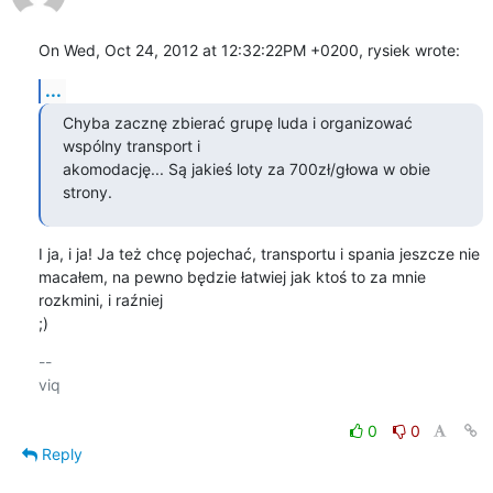
On Wed, Oct 24, 2012 at 12:32:22PM +0200, rysiek wrote:
...
Chyba zacznę zbierać grupę luda i organizować 
wspólny transport i 

akomodację... Są jakieś loty za 700zł/głowa w obie 
strony.
I ja, i ja! Ja też chcę pojechać, transportu i spania jeszcze nie

macałem, na pewno będzie łatwiej jak ktoś to za mnie 
rozkmini, i raźniej

;)
-- 

viq

0
0
Reply