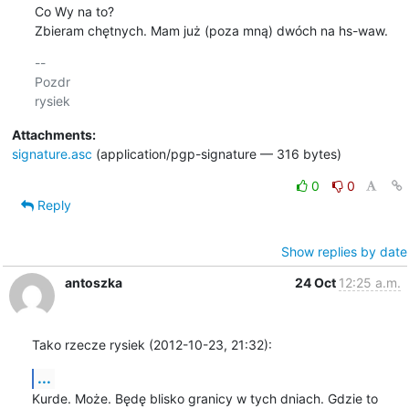
Co Wy na to? 

Zbieram chętnych. Mam już (poza mną) dwóch na hs-waw.
-- 

Pozdr

Attachments:
signature.asc
(application/pgp-signature — 316 bytes)
0
0
Reply
Show replies by date
antoszka
24 Oct
12:25 a.m.
Tako rzecze rysiek (2012-10-23, 21:32):
...
Kurde. Może. Będę blisko granicy w tych dniach. Gdzie to 