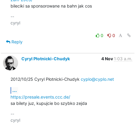
bileciki sa sponsorowane na bahn jak cos
-- 

cyryl

0
0
Reply
Cyryl Płotnicki-Chudyk
4 Nov
1:03 a.m.
2012/10/25 Cyryl Płotnicki-Chudyk 
cyplo@cyplo.net
...
https://presale.events.ccc.de/
sa bilety juz, kupujcie bo szybko zejda
-- 

cyryl
