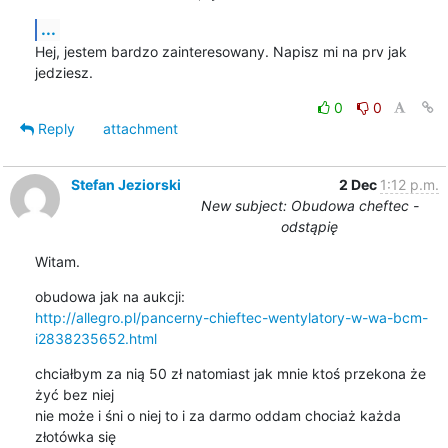
...
Hej, jestem bardzo zainteresowany. Napisz mi na prv jak 
jedziesz.
0
0
Reply
attachment
Stefan Jeziorski
2 Dec
1:12 p.m.
New subject: Obudowa cheftec -
odstąpię
Witam.
http://allegro.pl/pancerny-chieftec-wentylatory-w-wa-bcm-
i2838235652.html
chciałbym za nią 50 zł natomiast jak mnie ktoś przekona że 
żyć bez niej

nie może i śni o niej to i za darmo oddam chociaż każda 
złotówka się
