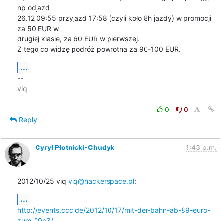
np odjazd

26.12 09:55 przyjazd 17:58 (czyli koło 8h jazdy) w promocji 
za 50 EUR w

drugiej klasie, za 60 EUR w pierwszej.

Z tego co widzę podróż powrotna za 90-100 EUR.
...
-- 

viq

0
0
Reply
Cyryl Płotnicki-Chudyk
1:43 p.m.
2012/10/25 viq 
viq@hackerspace.pl
:
...
http://events.ccc.de/2012/10/17/mit-der-bahn-ab-89-euro-
zum-29c3/