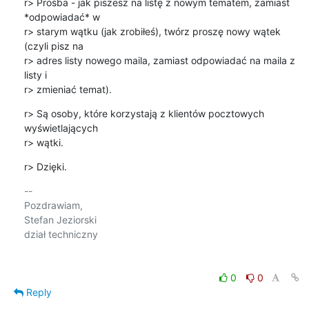
r> Prośba - jak piszesz na listę z nowym tematem, zamiast 
*odpowiadać* w 

r> starym wątku (jak zrobiłeś), twórz proszę nowy wątek 
(czyli pisz na 

r> adres listy nowego maila, zamiast odpowiadać na maila z 
listy i 

r> zmieniać temat).
r> Są osoby, które korzystają z klientów pocztowych 
wyświetlających 

r> wątki.
r> Dzięki.
-- 

Pozdrawiam,

Stefan Jeziorski

dział techniczny

0
0
Reply