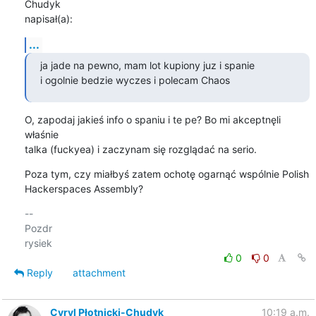
Chudyk 

napisał(a):
...
ja jade na pewno, mam lot kupiony juz i spanie

i ogolnie bedzie wyczes i polecam Chaos
O, zapodaj jakieś info o spaniu i te pe? Bo mi akceptnęli 
właśnie 

talka (fuckyea) i zaczynam się rozglądać na serio.
Poza tym, czy miałbyś zatem ochotę ogarnąć wspólnie Polish 

Hackerspaces Assembly?
-- 

Pozdr

0
0
Reply
attachment
Cyryl Płotnicki-Chudyk
10:19 a.m.