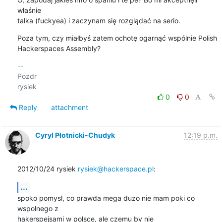
właśnie 

talka (fuckyea) i zaczynam się rozglądać na serio.
Poza tym, czy miałbyś zatem ochotę ogarnąć wspólnie Polish 

Hackerspaces Assembly?
-- 

Pozdr

0
0
Reply
attachment
Cyryl Płotnicki-Chudyk
12:19 p.m.
2012/10/24 rysiek 
rysiek@hackerspace.pl
:
...
spoko pomysl, co prawda mega duzo nie mam poki co 
wspolnego z

hakerspejsami w polsce, ale czemu by nie