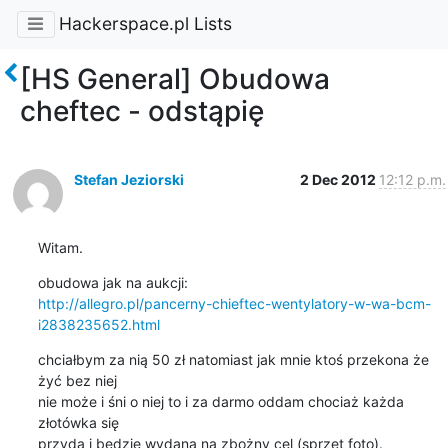
Hackerspace.pl Lists
[HS General] Obudowa
cheftec - odstąpię
Stefan Jeziorski
2 Dec 2012
12:12 p.m.
Witam.
http://allegro.pl/pancerny-chieftec-wentylatory-w-wa-bcm-
i2838235652.html
chciałbym za nią 50 zł natomiast jak mnie ktoś przekona że 
żyć bez niej

nie może i śni o niej to i za darmo oddam chociaż każda 
złotówka się

przyda i będzie wydana na zbożny cel (sprzęt foto).