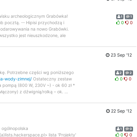
isku archeologicznym Grabówka!
1
1
b pocztą. -- Hipisi przychodzą i
0
0
spodarowywania na nowo Grabówki.
 wszystko jest nieuszkodzone, ale
23 Sep '12
ykę. Potrzebne części wg poniższego
2
2
ia-wody-zimnej/
Ostateczny zestaw
0
0
a pompą (800 W, 230V ~) - ok 60 zł *
włączony) z dźwignią/rolką – ok.
…
22 Sep '12
 - ogólnopolska
1
0
ists.hackerspace.pl> lista 'Projekty'
0
0