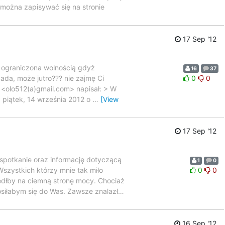
y można zapisywać się na stronie
17 Sep '12
m ograniczona wolnością gdyż
16
37
ada, może jutro??? nie zajmę Ci
0
0
 <olo512(a)gmail.com> napisał: > W
a piątek, 14 września 2012 o
…
[View
17 Sep '12
spotkanie oraz informację dotyczącą
1
0
 Wszystkich którzy mnie tak miło
0
0
szedłby na ciemną stronę mocy. Chociaż
siłabym się do Was. Zawsze znalazł
…
16 Sep '12