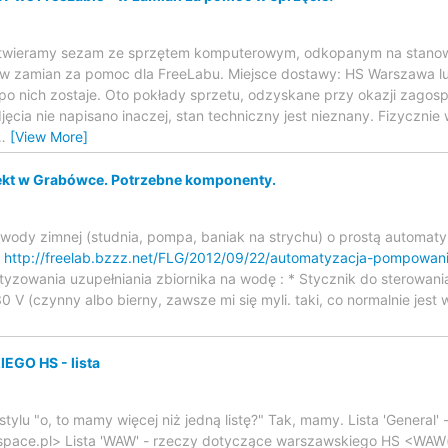
wieramy sezam ze sprzętem komputerowym, odkopanym na stanow
 - w zamian za pomoc dla FreeLabu. Miejsce dostawy: HS Warszawa lu
po nich zostaje. Oto pokłady sprzetu, odzyskane przy okazji zago
djęcia nie napisano inaczej, stan techniczny jest nieznany. Fizycznie
…
[View More]
ekt w Grabówce. Potrzebne komponenty.
 wody zimnej (studnia, pompa, baniak na strychu) o prostą automat
y
http://freelab.bzzz.net/FLG/2012/09/22/automatyzacja-pompowan
yzowania uzupełniania zbiornika na wodę : * Stycznik do sterowani
V (czynny albo bierny, zawsze mi się myli. taki, co normalnie jest 
GO HS - lista
tylu "o, to mamy więcej niż jedną listę?" Tak, mamy. Lista 'General'
rspace.pl> Lista 'WAW' - rzeczy dotyczące warszawskiego HS <WAW(a)l