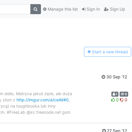
Manage this list
Sign In
Sign Up
Start a n
ew thread
30 Sep '12
 dellu. Matryca jakoś zipie, ale duża
1
0
y zlom z
http://imgur.com/a/ceAlI#0
,
0
0
trycą) na toughbooka lub inny
zm. #FreeLab @irc.freenode.net gsm
27 Sep '12