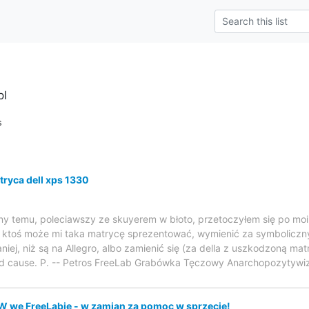
pl
s
tryca dell xps 1330
iny temu, poleciawszy ze skuyerem w błoto, przetoczyłem się po moim
y ktoś może mi taka matrycę sprezentować, wymienić za symboliczn
iej, niż są na Allegro, albo zamienić się (za della z uszkodzoną ma
ood cause. P. -- Petros FreeLab Grabówka Tęczowy Anarchopozytywi
 we FreeLabie - w zamian za pomoc w sprzęcie!