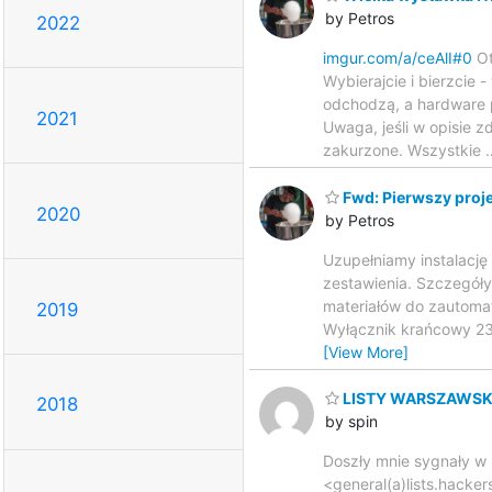
by Petros
2022
imgur.com/a/ceAlI#0
Ot
Wybierajcie i bierzcie
odchodzą, a hardware 
2021
Uwaga, jeśli w opisie z
zakurzone. Wszystkie
Fwd: Pierwszy proj
2020
by Petros
Uzupełniamy instalację
zestawienia. Szczegół
materiałów do zautomat
2019
Wyłącznik krańcowy 230 
[View More]
LISTY WARSZAWSKIE
2018
by spin
Doszły mnie sygnały w s
<general(a)lists.hacke