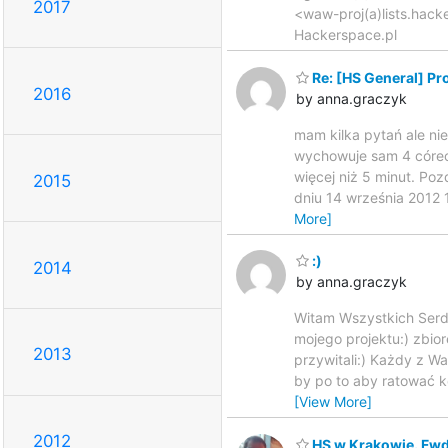
2017
<waw-proj(a)lists.hacke
Hackerspace.pl
Re: [HS General] Pr
2016
by anna.graczyk
mam kilka pytań ale ni
wychowuje sam 4 córecz
więcej niż 5 minut. Po
2015
dniu 14 września 2012 
More]
:)
2014
by anna.graczyk
Witam Wszystkich Serd
mojego projektu:) zbior
2013
przywitali:) Każdy z Wa
by po to aby ratować k
[View More]
2012
HS w Krakowie. Fwd: