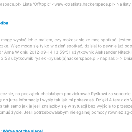
rspace.pl> Lista 'Offtopic' <waw-ot(a)lists.hackerspace.pl> Na list
ośba
e mogę wysłać ich e-mailem, czy możesz się ze mną spotkać. jeste
kę. Więc mogę się tylko w dzień spotkać, dzisiaj to pewnie już odp
zdr Anna W dniu 2012-09-14 13:59:51 użytkownik Aleksander Nitecki
13:58 użytkownik rysiek <rysiek(a)hackerspace.pl> napisał: > > Dni
ecznie, na początek chciałabym podziękować Ryśkowi za sobotnie 
ę do jutra informację i wyślę tak jak mi pokazałeś. Dzięki A teraz do
s tak samo jak ja jeśli znalazłby się w sytuacji bez wyjścia to prze
omuś życie. Jeśli potrzebowałabym nielegalnej pomocy również zgło
 We've got the place!