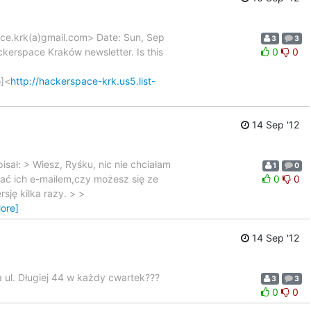
ace.krk(a)gmail.com> Date: Sun, Sep
3
3
ckerspace Kraków newsletter. Is this
0
0
o]<
http://hackerspace-krk.us5.list-
14 Sep '12
sał: > Wiesz, Ryśku, nic nie chciałam
1
0
słać ich e-mailem,czy możesz się ze
0
0
sję kilka razy. > >
ore]
14 Sep '12
a ul. Długiej 44 w każdy cwartek???
3
3
0
0