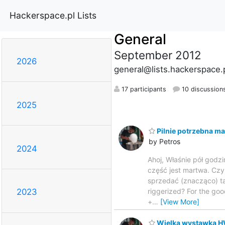
Hackerspace.pl Lists
General
September 2012
2026
general@lists.hackerspace.
17 participants
10 discussion
2025
Pilnie potrzebna ma
by Petros
2024
Ahoj, Właśnie pół godz
część jest martwa. Cz
sprzedać (znacząco) tan
riggerized? For the g
2023
+
…
[View More]
Wielka wystawka HW