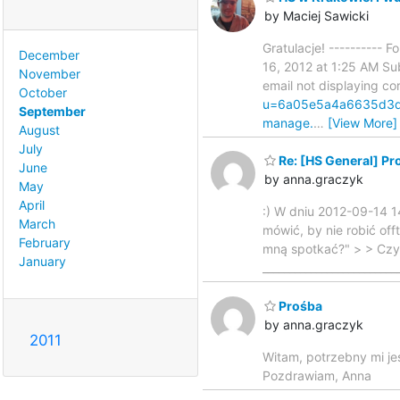
by Maciej Sawicki
Gratulacje! ----------
December
16, 2012 at 1:25 AM Sub
November
email not displaying cor
October
u=6a05e5a4a6635d3
September
manage.
…
[View More]
August
July
Re: [HS General] Pr
June
by anna.graczyk
May
April
:) W dniu 2012-09-14 1
March
mówić, by nie robić off
February
mną spotkać?" > > Czyl
January
_________________________
Prośba
by anna.graczyk
2011
Witam, potrzebny mi je
Pozdrawiam, Anna