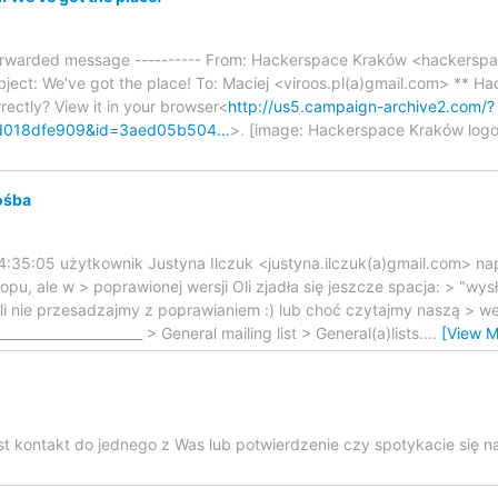
 Forwarded message ---------- From: Hackerspace Kraków <hackersp
ject: We've got the place! To: Maciej <viroos.pl(a)gmail.com> ** Ha
rectly? View it in your browser<
http://us5.campaign-archive2.com/?
d018dfe909&id=3aed05b504…
>. [image: Hackerspace Kraków log
ośba
4:35:05 użytkownik Justyna Ilczuk <justyna.ilczuk(a)gmail.com> napi
topu, ale w > poprawionej wersji Oli zjadła się jeszcze spacja: > "wy
i nie przesadzajmy z poprawianiem :) lub choć czytajmy naszą > wer
______________________ > General mailing list > General(a)lists.
…
[View M
st kontakt do jednego z Was lub potwierdzenie czy spotykacie się n