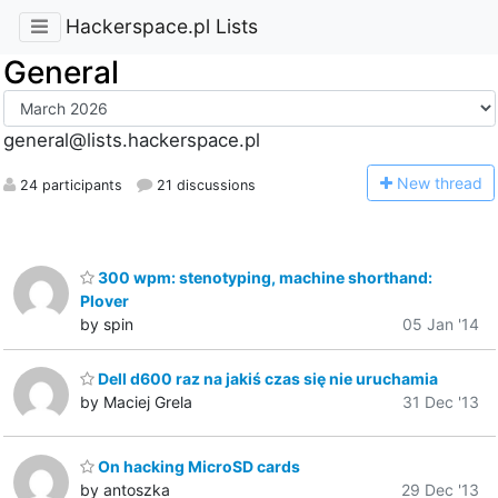
Hackerspace.pl Lists
General
general@lists.hackerspace.pl
N
ew thread
24 participants
21 discussions
300 wpm: stenotyping, machine shorthand:
Plover
by spin
05 Jan '14
Dell d600 raz na jakiś czas się nie uruchamia
by Maciej Grela
31 Dec '13
On hacking MicroSD cards
by antoszka
29 Dec '13