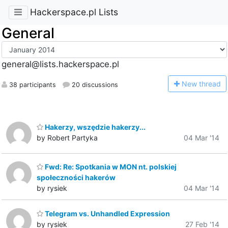
Hackerspace.pl Lists
General
general@lists.hackerspace.pl
N
ew thread
38 participants
20 discussions
Hakerzy, wszędzie hakerzy...
by Robert Partyka
04 Mar '14
Fwd: Re: Spotkania w MON nt. polskiej
społeczności hakerów
by rysiek
04 Mar '14
Telegram vs. Unhandled Expression
by rysiek
27 Feb '14