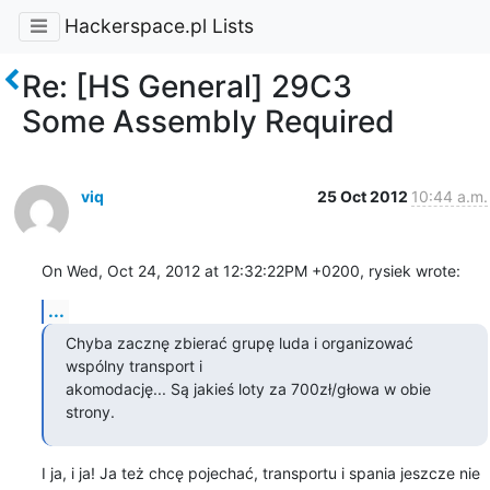
Hackerspace.pl Lists
Re: [HS General] 29C3
Some Assembly Required
viq
25 Oct 2012
10:44 a.m.
On Wed, Oct 24, 2012 at 12:32:22PM +0200, rysiek wrote:
...
Chyba zacznę zbierać grupę luda i organizować 
wspólny transport i 

akomodację... Są jakieś loty za 700zł/głowa w obie 
strony.
I ja, i ja! Ja też chcę pojechać, transportu i spania jeszcze nie
