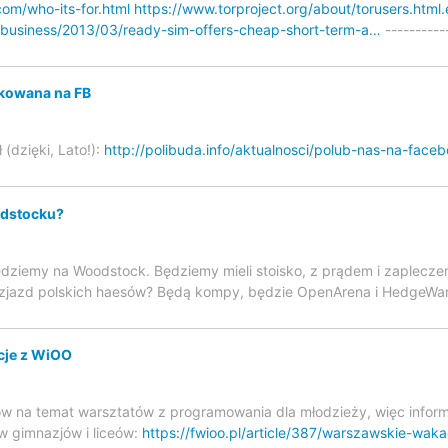
om/who-its-for.html
https://www.torproject.org/about/torusers.html.
m/business/2013/03/ready-sim-offers-cheap-short-term-a…
----------
okowana na FB
(dzięki, Lato!):
http://polibuda.info/aktualnosci/polub-nas-na-faceb
dstocku?
jedziemy na Woodstock. Będziemy mieli stoisko, z prądem i zaplecze
jazd polskich haesów? Będą kompy, będzie OpenArena i HedgeWars, 
je z WiOO
w na temat warsztatów z programowania dla młodzieży, więc inform
w gimnazjów i liceów:
https://fwioo.pl/article/387/warszawskie-waka