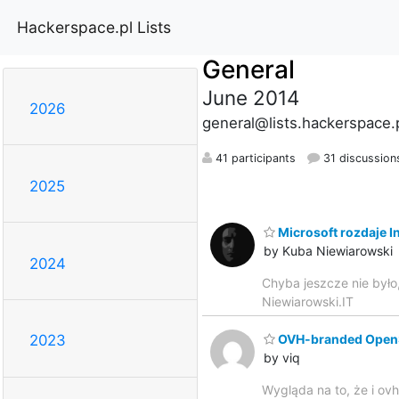
Hackerspace.pl Lists
General
June 2014
2026
general@lists.hackerspace.
41 participants
31 discussion
2025
Microsoft rozdaje In
by Kuba Niewiarowski
2024
Chyba jeszcze nie było
Niewiarowski.IT
OVH-branded Open
2023
by viq
Wygląda na to, że i ov