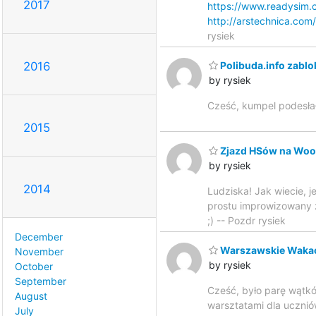
2017
https://www.readysim.c
http://arstechnica.co
rysiek
2016
Polibuda.info zabl
by rysiek
Cześć, kumpel podesłał 
2015
Zjazd HSów na Woo
by rysiek
2014
Ludziska! Jak wiecie, 
prostu improwizowany z
;) -- Pozdr rysiek
December
Warszawskie Wakac
November
by rysiek
October
September
Cześć, było parę wątkó
August
warsztatami dla ucznió
July