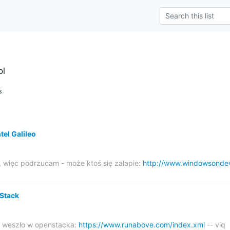
pl
s
tel Galileo
, więc podrzucam - może ktoś się załapie:
http://www.windowsonde
Stack
h weszło w openstacka:
https://www.runabove.com/index.xml
-- viq