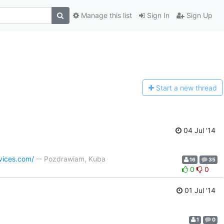
Manage this list
Sign In
Sign Up
Start a n
ew thread
04 Jul '14
vices.com/
-- Pozdrawiam, Kuba
16
35
0
0
01 Jul '14
1
0