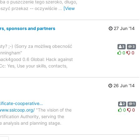
śba o puszczenie tego szeroko, długo,
epszyć przekaz -- oczywiście
…
[View
ers, sponsors and partners
27 Jun '14
sty? ;-) (Sorry za możliwą obecność
3
3
Cunningham"
0
0
#hack4good 0.6 Global: Hack against
c: Yes, Use your skills, contacts,
26 Jun '14
ificate-cooperative…
2
1
/www.sslcoop.org/
"The vision of the
0
0
ification Authority, serving the
he analysis and planning stage.