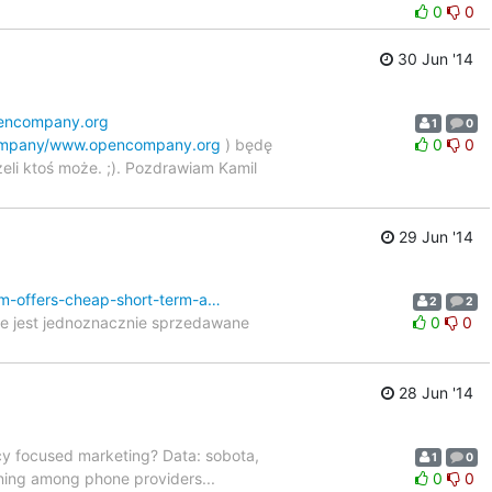
0
0
30 Jun '14
pencompany.org
1
0
company/www.opencompany.org
) będę
0
0
li ktoś może. ;). Pozdrawiam Kamil
29 Jun '14
im-offers-cheap-short-term-a…
2
2
że jest jednoznacznie sprzedawane
0
0
28 Jun '14
cy focused marketing? Data: sobota,
1
0
ing among phone providers...
0
0