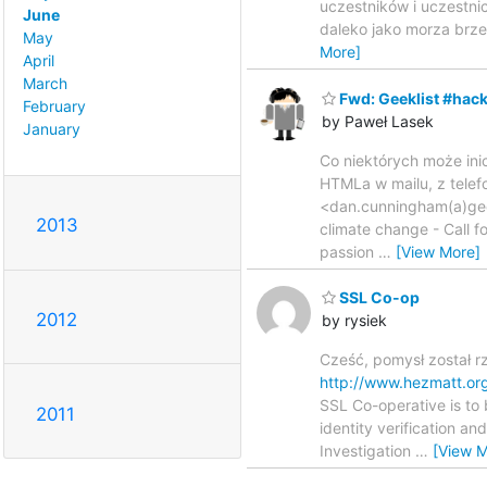
uczestników i uczestnic
June
daleko jako morza brzeg
May
More]
April
March
Fwd: Geeklist #hack
February
by Paweł Lasek
January
Co niektórych może inic
HTMLa w mailu, z telef
<dan.cunningham(a)geek
2013
climate change - Call f
passion
…
[View More]
SSL Co-op
2012
by rysiek
Cześć, pomysł został 
http://www.hezmatt.or
SSL Co-operative is to 
2011
identity verification an
Investigation
…
[View M