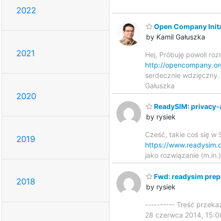
2022
Open Company Initat
by Kamil Gałuszka
2021
Hej, Próbuję powoli ro
http://opencompany.or
serdecznie wdzięczny. 
Gałuszka
2020
ReadySIM: privacy-a
by rysiek
Cześć, takie coś się w
2019
https://www.readysim.c
jako rozwiązanie (m.in.
Fwd: readysim prep
2018
by rysiek
---------- Treść przek
28 czerwca 2014, 15:00