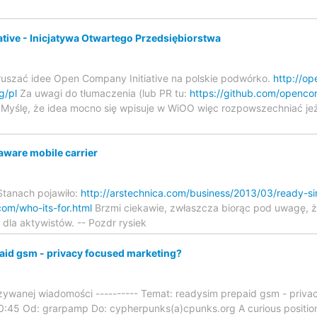
ive - Inicjatywa Otwartego Przedsiębiorstwa
zruszać idee Open Company Initiative na polskie podwórko.
http://o
g/pl
Za uwagi do tłumaczenia (lub PR tu:
https://github.com/open
Myślę, że idea mocno się wpisuje w WiOO więc rozpowszechniać jeże
ware mobile carrier
 Stanach pojawiło:
http://arstechnica.com/business/2013/03/ready-s
om/who-its-for.html
Brzmi ciekawie, zwłaszcza biorąc pod uwagę, 
) dla aktywistów. -- Pozdr rysiek
aid gsm - privacy focused marketing?
azywanej wiadomości ---------- Temat: readysim prepaid gsm - priva
:45 Od: grarpamp Do: cypherpunks(a)cpunks.org A curious position