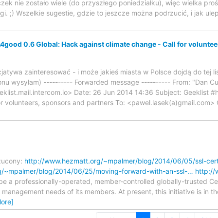
zek nie zostało wiele (do przyszłego poniedziałku), więc wielka pro
i. ;) Wszelkie sugestie, gdzie to jeszcze można podrzucić, i jak ul
4good 0.6 Global: Hack against climate change - Call for volunte
jatywa zainteresować - i może jakieś miasta w Polsce dojdą do tej li
onu wysyłam) ---------- Forwarded message ---------- From: "Dan 
list.mail.intercom.io> Date: 26 Jun 2014 14:36 Subject: Geeklist 
or volunteers, sponsors and partners To: <pawel.lasek(a)gmail.com> C
rzucony:
http://www.hezmatt.org/~mpalmer/blog/2014/06/05/ssl-cert
g/~mpalmer/blog/2014/06/25/moving-forward-with-an-ssl-…
http:/
be a professionally-operated, member-controlled globally-trusted Cert
d management needs of its members. At present, this initiative is in t
ore]