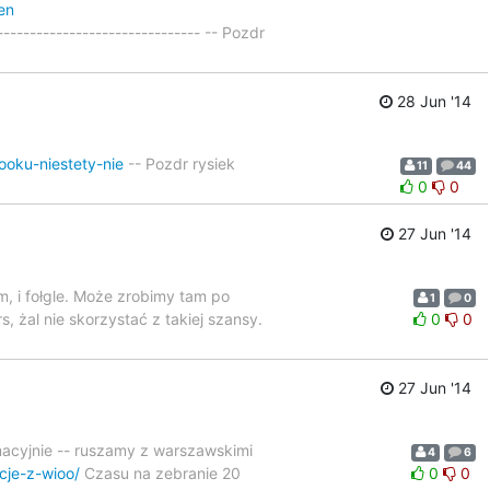
en
------------------------------- -- Pozdr
28 Jun '14
ooku-niestety-nie
-- Pozdr rysiek
11
44
0
0
27 Jun '14
m, i fołgle. Może zrobimy tam po
1
0
żal nie skorzystać z takiej szansy.
0
0
27 Jun '14
acyjnie -- ruszamy z warszawskimi
4
6
cje-z-wioo/
Czasu na zebranie 20
0
0