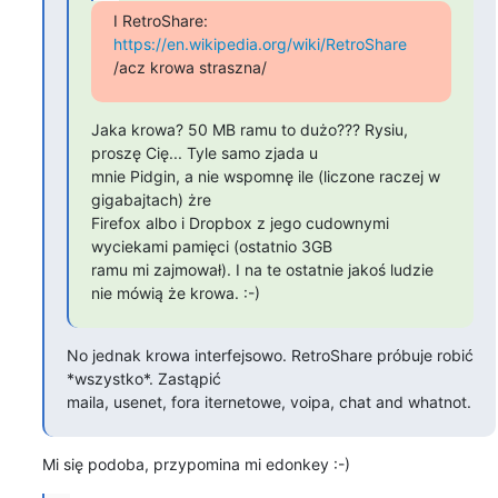
https://en.wikipedia.org/wiki/RetroShare
/acz krowa straszna/
Jaka krowa? 50 MB ramu to dużo??? Rysiu, 
proszę Cię... Tyle samo zjada u

mnie Pidgin, a nie wspomnę ile (liczone raczej w 
gigabajtach) żre

Firefox albo i Dropbox z jego cudownymi 
wyciekami pamięci (ostatnio 3GB

ramu mi zajmował). I na te ostatnie jakoś ludzie 
nie mówią że krowa. :-)
No jednak krowa interfejsowo. RetroShare próbuje robić 
*wszystko*. Zastąpić 

maila, usenet, fora iternetowe, voipa, chat and whatnot.
Mi się podoba, przypomina mi edonkey :-)