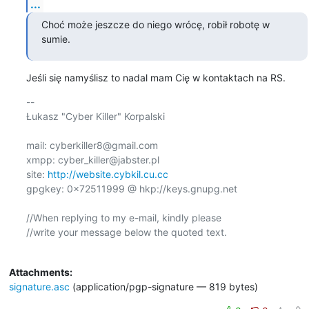
...
Choć może jeszcze do niego wrócę, robił robotę w 
sumie.
Jeśli się namyślisz to nadal mam Cię w kontaktach na RS.
-- 

Łukasz "Cyber Killer" Korpalski

mail: cyberkiller8@gmail.com

xmpp: cyber_killer@jabster.pl

site: 
http://website.cybkil.cu.cc
gpgkey: 0x72511999 @ hkp://keys.gnupg.net

//When replying to my e-mail, kindly please

//write your message below the quoted text.

Attachments:
signature.asc
(application/pgp-signature — 819 bytes)