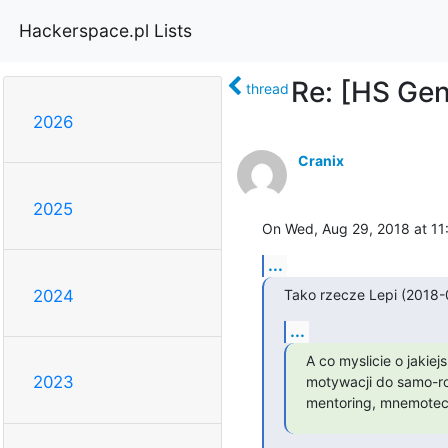
Hackerspace.pl Lists
Re: [HS Gen
thread
2026
Cranix
2025
On Wed, Aug 29, 2018 at 11
...
Tako rzecze Lepi (2018-0
2024
...
A co myslicie o jakiej
2023
motywacji do samo-ro
mentoring, mnemotech