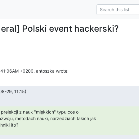
eral] Polski event hackerski?
:41:06AM +0200, antoszka wrote:
8-29, 11:15):
s prelekcji z nauk "miękkich" typu cos o

zwoju, metodach nauki, narzedziach takich jak

niki itp?