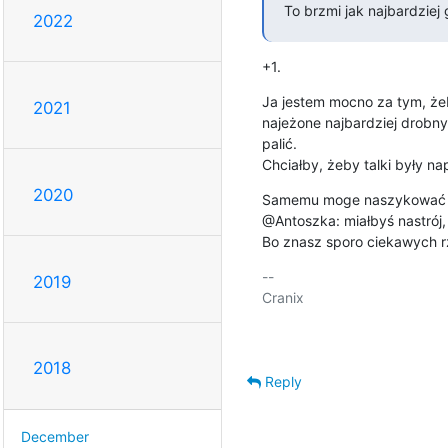
To brzmi jak najbardziej
2022
+1.
Ja jestem mocno za tym, żeb
2021
najeżone najbardziej drobny
palić.

Chciałby, żeby talki były n
2020
Samemu moge naszykować je
@Antoszka: miałbyś nastrój, 
Bo znasz sporo ciekawych rz
-- 

2019
Cranix

2018
Reply
December