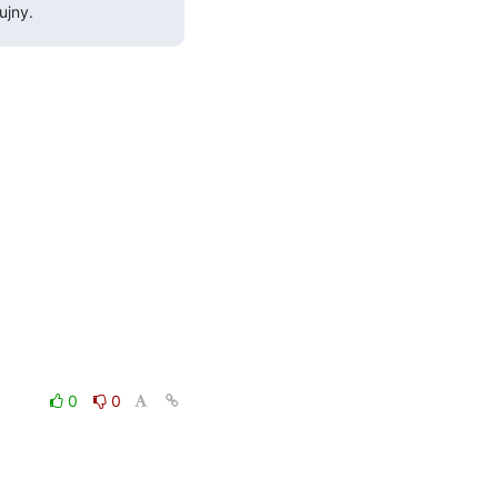
ujny.
0
0