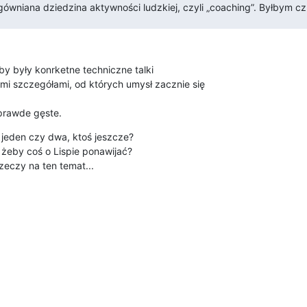
 gówniana dziedzina aktywności ludzkiej, czyli „coaching”. Byłbym cz
y były konrketne techniczne talki

mi szczegółami, od których umysł zacznie się

aprawde gęste.
den czy dwa, ktoś jeszcze?

żeby coś o Lispie ponawijać?

eczy na ten temat...