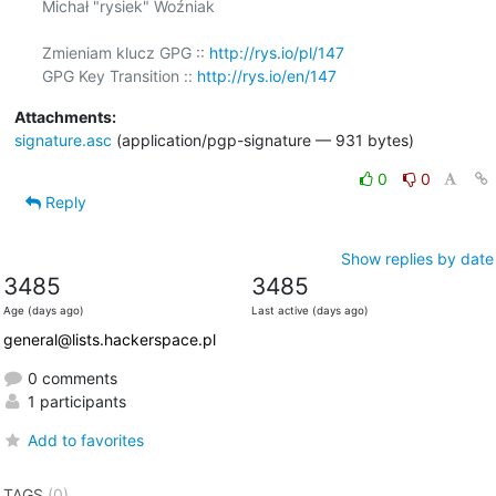
Michał "rysiek" Woźniak

Zmieniam klucz GPG :: 
http://rys.io/pl/147
GPG Key Transition :: 
http://rys.io/en/147
Attachments:
signature.asc
(application/pgp-signature — 931 bytes)
0
0
Reply
Show replies by date
3485
3485
Age (days ago)
Last active (days ago)
general@lists.hackerspace.pl
0 comments
1 participants
Add to favorites
TAGS
(0)