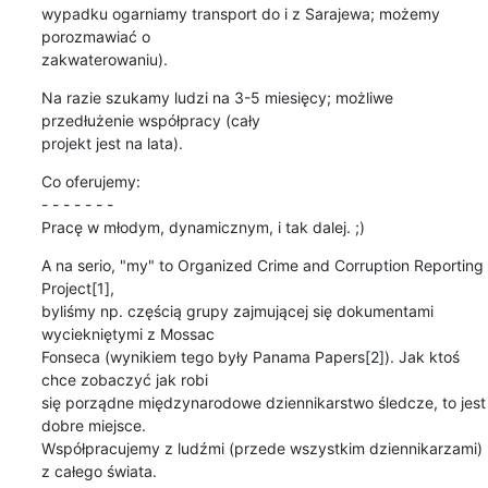
wypadku ogarniamy transport do i z Sarajewa; możemy 
porozmawiać o 

zakwaterowaniu).
Na razie szukamy ludzi na 3-5 miesięcy; możliwe 
przedłużenie współpracy (cały 

projekt jest na lata).
Co oferujemy:

- - - - - - -

Pracę w młodym, dynamicznym, i tak dalej. ;)
A na serio, "my" to Organized Crime and Corruption Reporting 
Project[1], 

byliśmy np. częścią grupy zajmującej się dokumentami 
wyciekniętymi z Mossac 

Fonseca (wynikiem tego były Panama Papers[2]). Jak ktoś 
chce zobaczyć jak robi 

się porządne międzynarodowe dziennikarstwo śledcze, to jest 
dobre miejsce. 

Współpracujemy z ludźmi (przede wszystkim dziennikarzami) 
z całego świata.