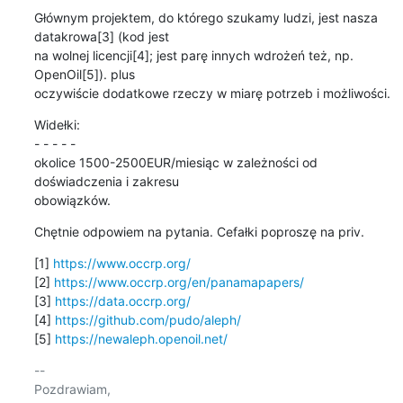
Głównym projektem, do którego szukamy ludzi, jest nasza 
datakrowa[3] (kod jest 

na wolnej licencji[4]; jest parę innych wdrożeń też, np. 
OpenOil[5]). plus 

oczywiście dodatkowe rzeczy w miarę potrzeb i możliwości.
Widełki:

- - - - -

okolice 1500-2500EUR/miesiąc w zależności od 
doświadczenia i zakresu 

obowiązków.
Chętnie odpowiem na pytania. Cefałki poproszę na priv.
[1] 
https://www.occrp.org/
[2] 
https://www.occrp.org/en/panamapapers/
[3] 
https://data.occrp.org/
[4] 
https://github.com/pudo/aleph/
[5] 
https://newaleph.openoil.net/
-- 

Pozdrawiam,
