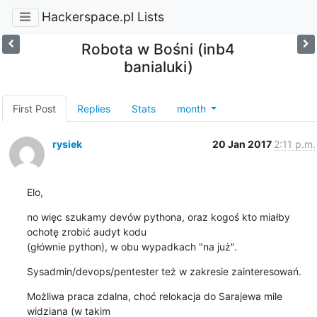
Hackerspace.pl Lists
Robota w Bośni (inb4
banialuki)
First Post
Replies
Stats
month
rysiek
20 Jan 2017
2:11 p.m.
Elo,
no więc szukamy devów pythona, oraz kogoś kto miałby 
ochotę zrobić audyt kodu 

(głównie python), w obu wypadkach "na już".
Sysadmin/devops/pentester też w zakresie zainteresowań.
Możliwa praca zdalna, choć relokacja do Sarajewa mile 
widziana (w takim 
