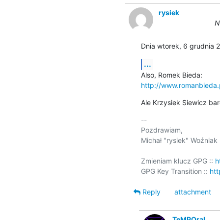
rysiek
N
Dnia wtorek, 6 grudnia 
...
http://www.romanbieda.
Ale Krzysiek Siewicz ba
-- 

Pozdrawiam,

Michał "rysiek" Woźniak

Zmieniam klucz GPG :: 
h
GPG Key Transition :: 
htt
Reply
attachment
TeMPOraL