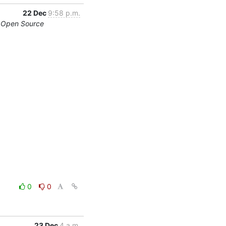
22 Dec
9:58 p.m.
e Open Source
0
0
23 Dec
4 a.m.