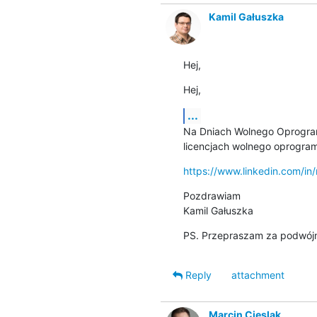
Kamil Gałuszka
Hej,
Hej,
...
Na Dniach Wolnego Oprogramo
licencjach wolnego oprogram
https://www.linkedin.com/i
Pozdrawiam

Kamil Gałuszka
PS. Przepraszam za podwójne
Reply
attachment
Marcin Cieslak