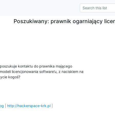
Poszukiwany: prawnik ogarniający lic
poszukuje kontaktu do prawnika mającego

odeli licencjonowania software’u, z naciskiem na

zycie kogoś?
log
 | 
http://hackerspace-krk.pl