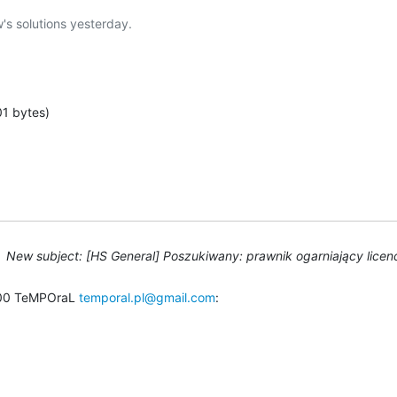
s solutions yesterday.

1 bytes)
New subject: [HS General] Poszukiwany: prawnik ogarniający lice
00 TeMPOraL 
temporal.pl@gmail.com
: