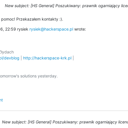
New subject: [HS General] Poszukiwany: prawnik ogarniający lic
 pomoc! Przekazałem kontakty :).
6, 22:59 rysiek 
rysiek@hackerspace.pl
 wrote:
.pl/devblog
 | 
http://hackerspace-krk.pl
omorrow's solutions yesterday.

nt
New subject: [HS General] Poszukiwany: prawnik ogarniający lice