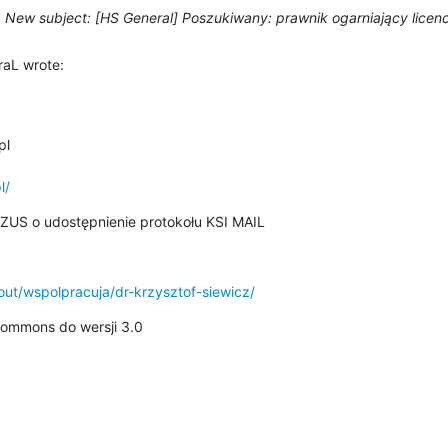
New subject: [HS General] Poszukiwany: prawnik ogarniający licen
aL wrote:
l

l/
ZUS o udostępnienie protokołu KSI MAIL
out/wspolpracuja/dr-krzysztof-siewicz/
 Commons do wersji 3.0