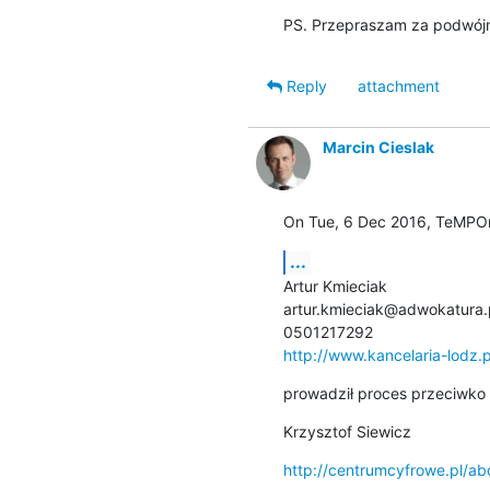
PS. Przepraszam za podwójne
Reply
attachment
Marcin Cieslak
On Tue, 6 Dec 2016, TeMPOr
...
Artur Kmieciak

artur.kmieciak@adwokatura.p
http://www.kancelaria-lodz.p
prowadził proces przeciwko 
Krzysztof Siewicz
http://centrumcyfrowe.pl/ab