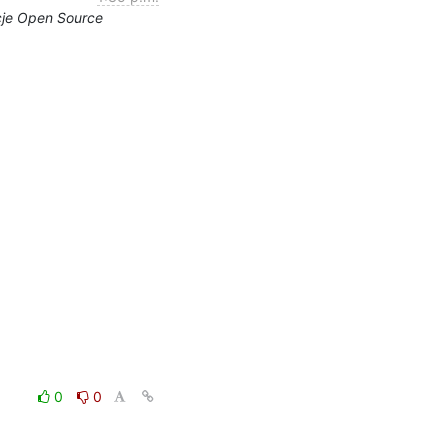
cje Open Source
0
0