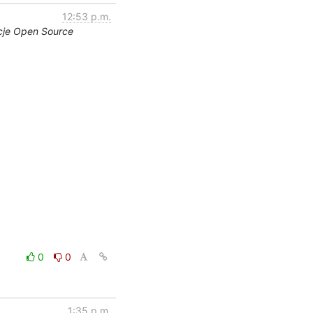
12:53 p.m.
ncje Open Source
0
0
1:35 p.m.