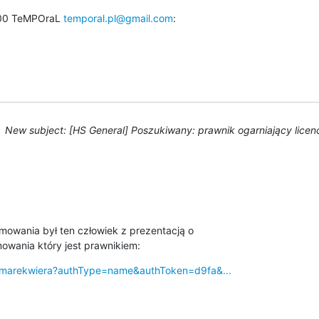
00 TeMPOraL 
temporal.pl@gmail.com
:
New subject: [HS General] Poszukiwany: prawnik ogarniający lice
wania był ten człowiek z prezentacją o

owania który jest prawnikiem:
n/marekwiera?authType=name&authToken=d9fa&...