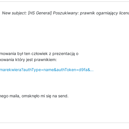
New subject: [HS General] Poszukiwany: prawnik ogarniający lice
wania był ten człowiek z prezentacją o

owania który jest prawnikiem:
n/marekwiera?authType=name&authToken=d9fa&...
go maila, omsknęło mi się na send.