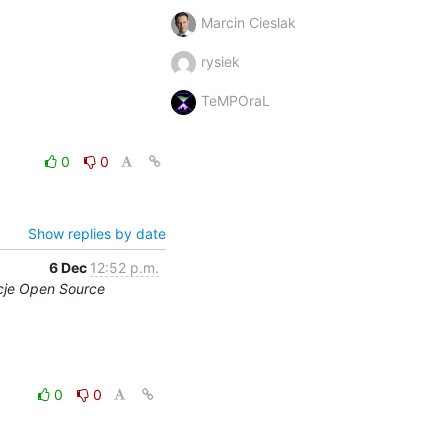
Marcin Cieslak
rysiek
TeMPOraL
0
0
Show replies by date
6 Dec
12:52 p.m.
ncje Open Source
0
0