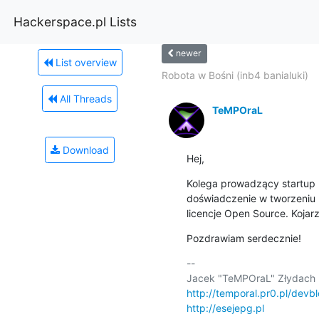
Hackerspace.pl Lists
newer
List overview
Robota w Bośni (inb4 banialuki)
All Threads
TeMPOraL
Download
Hej,
Kolega prowadzący startup 
doświadczenie w tworzeniu m
licencje Open Source. Kojar
Pozdrawiam serdecznie!
-- 

http://temporal.pr0.pl/devb
http://esejepg.pl