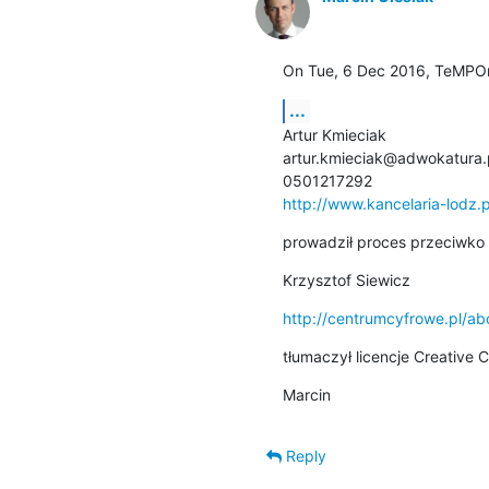
On Tue, 6 Dec 2016, TeMPOr
...
Artur Kmieciak

artur.kmieciak@adwokatura.p
http://www.kancelaria-lodz.p
prowadził proces przeciwko 
Krzysztof Siewicz
http://centrumcyfrowe.pl/ab
tłumaczył licencje Creative
Marcin
Reply