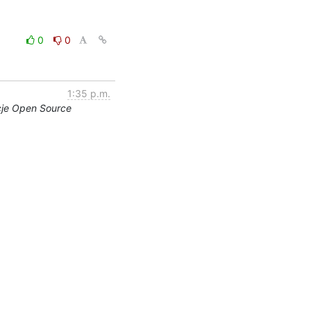
0
0
1:35 p.m.
cje Open Source