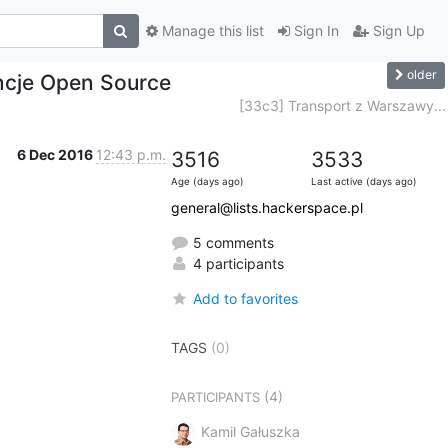
Manage this list
Sign In
Sign Up
older
encje Open Source
[33c3] Transport z Warszawy...
6 Dec 2016
12:43 p.m.
3516
3533
Age (days ago)
Last active (days ago)
general@lists.hackerspace.pl
5 comments
4 participants
Add to favorites
TAGS
(0)
(4)
PARTICIPANTS
Kamil Gałuszka