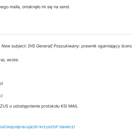
go maila, omsknęło mi się na send.
New subject: [HS General] Poszukiwany: prawnik ogarniający licen
aL wrote:
l

l/
ZUS o udostępnienie protokołu KSI MAIL
out/wspolpracuja/dr-krzysztof-siewicz/