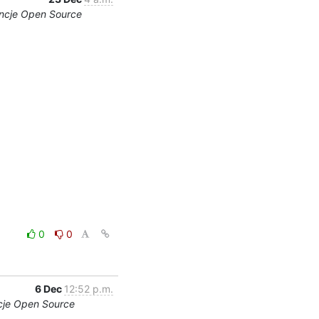
encje Open Source
0
0
6 Dec
12:52 p.m.
ncje Open Source