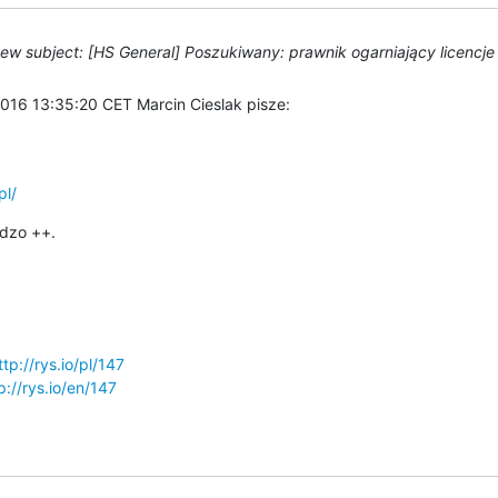
ew subject: [HS General] Poszukiwany: prawnik ogarniający licencj
2016 13:35:20 CET Marcin Cieslak pisze:
pl/
rdzo ++.
ttp://rys.io/pl/147
p://rys.io/en/147