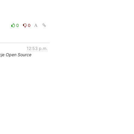
0
0
12:53 p.m.
ncje Open Source