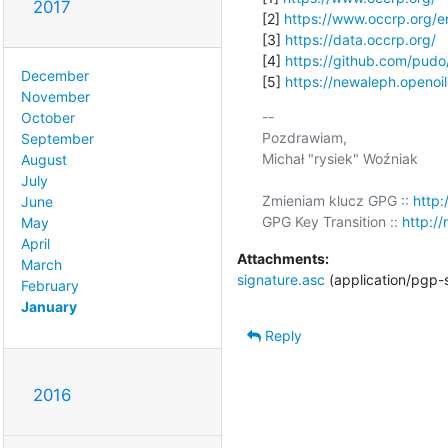
2017
[2] 
https://www.occrp.org/
[3] 
https://data.occrp.org/
[4] 
https://github.com/pudo
December
[5] 
https://newaleph.openoil
November
-- 

October
Pozdrawiam,

September
Michał "rysiek" Woźniak

August
July
Zmieniam klucz GPG :: 
http:
June
GPG Key Transition :: 
http://
May
April
Attachments:
March
signature.asc
(application/pgp-
February
January
Reply
2016