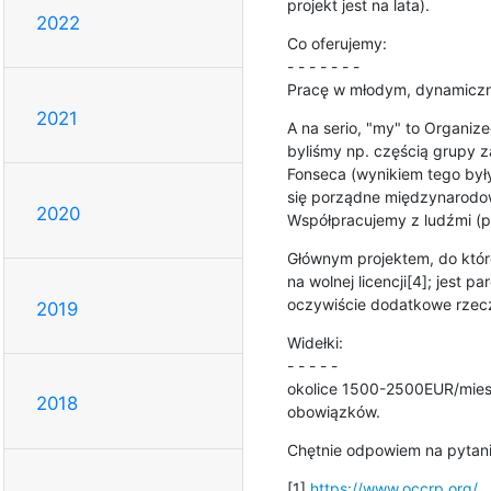
projekt jest na lata).
2022
Co oferujemy:

- - - - - - -

Pracę w młodym, dynamicznym
2021
A na serio, "my" to Organize
byliśmy np. częścią grupy z
Fonseca (wynikiem tego były
się porządne międzynarodowe
2020
Współpracujemy z ludźmi (p
Głównym projektem, do które
na wolnej licencji[4]; jest p
oczywiście dodatkowe rzecz
2019
Widełki:

- - - - -

okolice 1500-2500EUR/miesi
2018
obowiązków.
Chętnie odpowiem na pytania
[1] 
https://www.occrp.org/