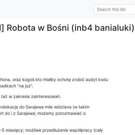
] Robota w Bośni (inb4 banialuki)
ona, oraz kogoś kto miałby ochotę zrobić audyt kodu 

adkach "na już".
też w zakresie zainteresowań.
relokacja do Sarajewa mile widziana (w takim 

t do i z Sarajewa; możemy porozmawiać o 

-5 miesięcy; możliwe przedłużenie współpracy (cały 
