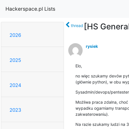
Hackerspace.pl Lists
[HS General
thread
2026
rysiek
2025
Elo,
no więc szukamy devów pyth
(głównie python), w obu wyp
2024
Sysadmin/devops/pentester 
Możliwa praca zdalna, choć 
wypadku ogarniamy transpor
2023
zakwaterowaniu).
Na razie szukamy ludzi na 3