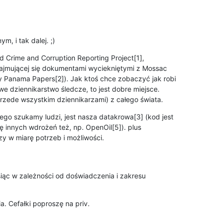
, i tak dalej. ;)
d Crime and Corruption Reporting Project[1], 

ajmującej się dokumentami wyciekniętymi z Mossac 

 Panama Papers[2]). Jak ktoś chce zobaczyć jak robi 

 dziennikarstwo śledcze, to jest dobre miejsce. 

rzede wszystkim dziennikarzami) z całego świata.
go szukamy ludzi, jest nasza datakrowa[3] (kod jest 

arę innych wdrożeń też, np. OpenOil[5]). plus 

y w miarę potrzeb i możliwości.
ąc w zależności od doświadczenia i zakresu 

. Cefałki poproszę na priv.