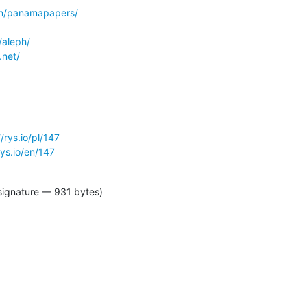
en/panamapapers/
/aleph/
.net/
//rys.io/pl/147
rys.io/en/147
signature — 931 bytes)