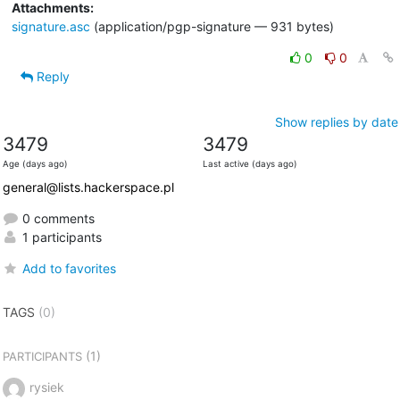
Attachments:
signature.asc
(application/pgp-signature — 931 bytes)
0
0
Reply
Show replies by date
3479
3479
Age (days ago)
Last active (days ago)
general@lists.hackerspace.pl
0 comments
1 participants
Add to favorites
TAGS
(0)
(1)
PARTICIPANTS
rysiek