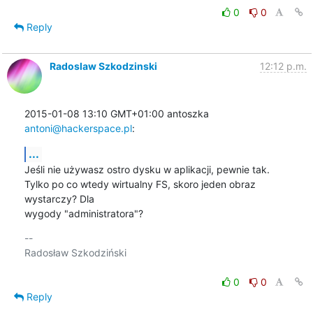
0
0
Reply
Radoslaw Szkodzinski
12:12 p.m.
2015-01-08 13:10 GMT+01:00 antoszka 
antoni@hackerspace.pl
:
...
Jeśli nie używasz ostro dysku w aplikacji, pewnie tak.

Tylko po co wtedy wirtualny FS, skoro jeden obraz 
wystarczy? Dla

wygody "administratora"?
-- 

Radosław Szkodziński

0
0
Reply