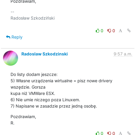
Pozdrawiam,
-- 

Radosław Szkodziński

0
0
Reply
Radoslaw Szkodzinski
9:57 a.m.
Do listy dodam jeszcze:

5) Własne urządzenia wirtualne = pisz nowe drivery 
wszędzie. Gorsza

kupa niż VMWare ESX.

6) Nie umie niczego poza Linuxem.

7) Napisane w zasadzie przez jedną osobę.
Pozdrawiam,

R.
0
0