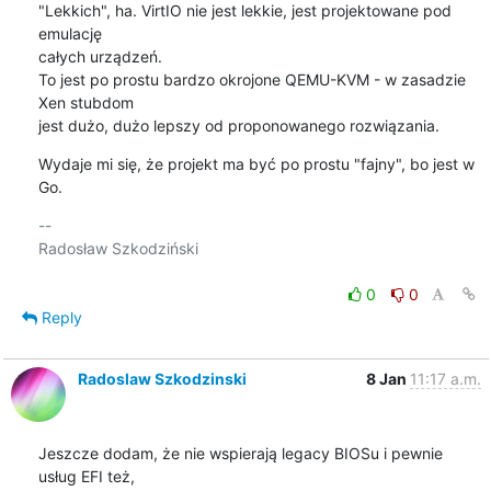
"Lekkich", ha. VirtIO nie jest lekkie, jest projektowane pod 
emulację

całych urządzeń.

To jest po prostu bardzo okrojone QEMU-KVM - w zasadzie 
Xen stubdom

jest dużo, dużo lepszy od proponowanego rozwiązania.
Wydaje mi się, że projekt ma być po prostu "fajny", bo jest w 
Go.
-- 

Radosław Szkodziński

0
0
Reply
Radoslaw Szkodzinski
8 Jan
11:17 a.m.
Jeszcze dodam, że nie wspierają legacy BIOSu i pewnie 
usług EFI też,
