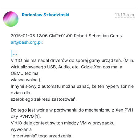
Radoslaw Szkodzinski
11:13 a.m.
2015-01-08 12:06 GMT+01:00 Robert Sebastian Gerus 
ar@bash.org.pl
:
...
VirtIO nie ma nadal driverów do sporej gamy urządzeń. (M.in.

wirtualizowanego USB, Audio, etc. Gdzie Xen coś ma, a 
QEMU też ma

własne wolne.)

Innymi słowy z automatu można uznać, że ten hypervisor nie 
działa dla

szerokiego zakresu zastosowań.
Do tego jest wolne w porównaniu do mechanizmu z Xen PVH 
czy PVHVM[1].

VirtIO daje context switch między VM w przypadku 
wywołania

"przerwania" tego urządzenia.