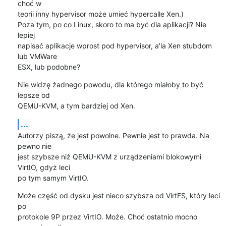
choć w

teorii inny hypervisor może umieć hypercalle Xen.)

Poza tym, po co Linux, skoro to ma być dla aplikacji? Nie 
lepiej

napisać aplikacje wprost pod hypervisor, a'la Xen stubdom 
lub VMWare

ESX, lub podobne?
Nie widzę żadnego powodu, dla którego miałoby to być 
lepsze od

QEMU-KVM, a tym bardziej od Xen.
...
Autorzy piszą, że jest powolne. Pewnie jest to prawda. Na 
pewno nie

jest szybsze niż QEMU-KVM z urządzeniami blokowymi 
VirtIO, gdyż leci

po tym samym VirtIO.
Może część od dysku jest nieco szybsza od VirtFS, który leci 
po

protokole 9P przez VirtIO. Może. Choć ostatnio mocno 