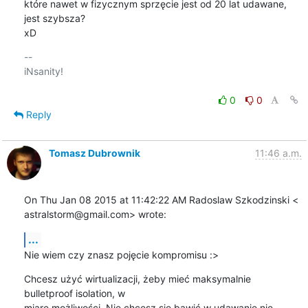
które nawet w fizycznym sprzęcie jest od 20 lat udawane, 
jest szybsza?

xD
-- 

iNsanity!

0
0
Reply
Tomasz Dubrownik
11:46 a.m.
On Thu Jan 08 2015 at 11:42:22 AM Radoslaw Szkodzinski <

astralstorm@gmail.com> wrote:
...
Nie wiem czy znasz pojęcie kompromisu :>
Chcesz użyć wirtualizacji, żeby mieć maksymalnie 
bulletproof isolation, w

miarę możliwości. Nie chcesz się bawić w udawanie nie 