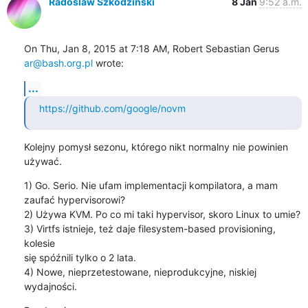
Radoslaw Szkodzinski
8 Jan
9:52 a.m.
On Thu, Jan 8, 2015 at 7:18 AM, Robert Sebastian Gerus 
ar@bash.org.pl
 wrote:
...
https://github.com/google/novm
Kolejny pomysł sezonu, którego nikt normalny nie powinien 
używać.
1) Go. Serio. Nie ufam implementacji kompilatora, a mam 
zaufać hypervisorowi?

2) Używa KVM. Po co mi taki hypervisor, skoro Linux to umie?

3) Virtfs istnieje, też daje filesystem-based provisioning, 
kolesie

się spóźnili tylko o 2 lata.

4) Nowe, nieprzetestowane, nieprodukcyjne, niskiej 
wydajności.