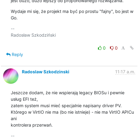
jest dużo, dużo lepszy od proponowanego rozwiązania.
Wydaje mi się, że projekt ma być po prostu "fajny", bo jest w 
Go.
-- 

Radosław Szkodziński

0
0
Reply
Radoslaw Szkodzinski
11:17 a.m.
Jeszcze dodam, że nie wspierają legacy BIOSu i pewnie 
usług EFI też,

zatem system musi mieć specjalnie napisany driver PV.

Którego w VirtIO nie ma (bo nie istnieje) - nie ma VirtIO APICu 
ani

kontrolera przerwań.
-- 
