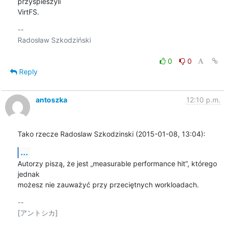
przyspieszyli

VirtFS.
-- 

Radosław Szkodziński

0
0
Reply
antoszka
12:10 p.m.
Tako rzecze Radoslaw Szkodzinski (2015-01-08, 13:04):
...
Autorzy piszą, że jest „measurable performance hit”, którego 
jednak

możesz nie zauważyć przy przeciętnych workloadach.
-- 

[アントシカ]
