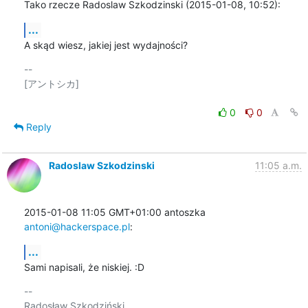
Tako rzecze Radoslaw Szkodzinski (2015-01-08, 10:52):
...
A skąd wiesz, jakiej jest wydajności?
-- 

[アントシカ]

0
0
Reply
Radoslaw Szkodzinski
11:05 a.m.
2015-01-08 11:05 GMT+01:00 antoszka 
antoni@hackerspace.pl
:
...
Sami napisali, że niskiej. :D
-- 

Radosław Szkodziński
