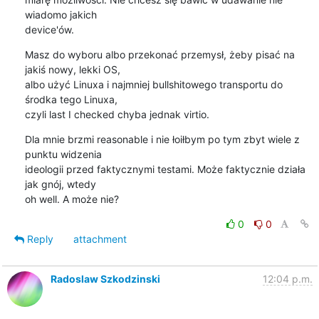
wiadomo jakich

device'ów.
Masz do wyboru albo przekonać przemysł, żeby pisać na 
jakiś nowy, lekki OS,

albo użyć Linuxa i najmniej bullshitowego transportu do 
środka tego Linuxa,

czyli last I checked chyba jednak virtio.
Dla mnie brzmi reasonable i nie łoiłbym po tym zbyt wiele z 
punktu widzenia

ideologii przed faktycznymi testami. Może faktycznie działa 
jak gnój, wtedy

oh well. A może nie?
0
0
Reply
attachment
Radoslaw Szkodzinski
12:04 p.m.