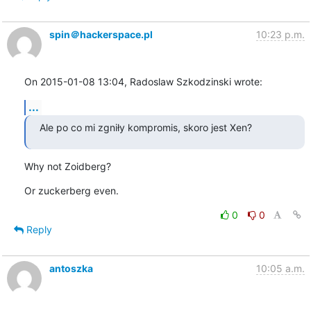
spin＠hackerspace.pl
10:23 p.m.
On 2015-01-08 13:04, Radoslaw Szkodzinski wrote:
...
Ale po co mi zgniły kompromis, skoro jest Xen?
Why not Zoidberg?
Or zuckerberg even.
0
0
Reply
antoszka
10:05 a.m.