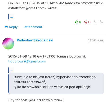
On Thu Jan 08 2015 at 11:14:25 AM Radoslaw Szkodzinski <

astralstorm@gmail.com> wrote:
...
0
0
Reply
attachment
Radoslaw Szkodzinski
11:20 a.m.
2015-01-08 12:16 GMT+01:00 Tomasz Dubrownik 
t.dubrownik@gmail.com
:
...
Dude, ale to nie jest (teraz) hypervisor do szerokiego 
zakresu zastosowań,

tylko do stawiania lekkich wirtualek pod aplikacje.
(I ty toppostujesz przeciwko mnie?!)