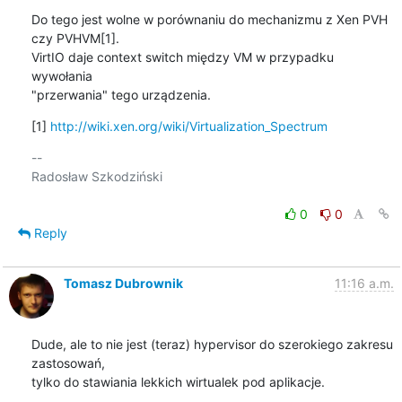
Do tego jest wolne w porównaniu do mechanizmu z Xen PVH 
czy PVHVM[1].

VirtIO daje context switch między VM w przypadku 
wywołania

"przerwania" tego urządzenia.
[1] 
http://wiki.xen.org/wiki/Virtualization_Spectrum
-- 

Radosław Szkodziński

0
0
Reply
Tomasz Dubrownik
11:16 a.m.
Dude, ale to nie jest (teraz) hypervisor do szerokiego zakresu 
zastosowań,

tylko do stawiania lekkich wirtualek pod aplikacje.