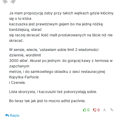
Ja mam propozycję żeby przy takich wątkach gdzie kłócimy 
się o to która 

kaczuszka jest prawdziwym gejem bo ma jedną nóżkę 
bardziejszą, starać 

się raczej skracać ilość maili produkowanych na liście niż nie 
skracać.
W sensie, wiecie, 'ustawiam sobie limit 2 wiadomości 
dziennie, wordlimit 

3000 słów'. Akurat po jednym: do gorącej kawy z termosa w 
zapchanym 

metrze, i do samkowitego obiadku z sieci restauracyjnej 
Kopytka-Farfocle 

i Czerwie.
Lista skorzysta, i kaczuszki też pokorzystają sobie.
Bo teraz tak jak jest to mocno adhd pachnie.
0
0
Reply