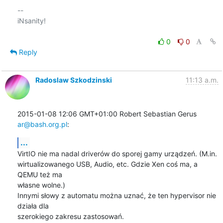
-- 

iNsanity!

0
0
Reply
Radoslaw Szkodzinski
11:13 a.m.
2015-01-08 12:06 GMT+01:00 Robert Sebastian Gerus 
ar@bash.org.pl
:
...
VirtIO nie ma nadal driverów do sporej gamy urządzeń. (M.in.

wirtualizowanego USB, Audio, etc. Gdzie Xen coś ma, a 
QEMU też ma

własne wolne.)

Innymi słowy z automatu można uznać, że ten hypervisor nie 
działa dla

szerokiego zakresu zastosowań.