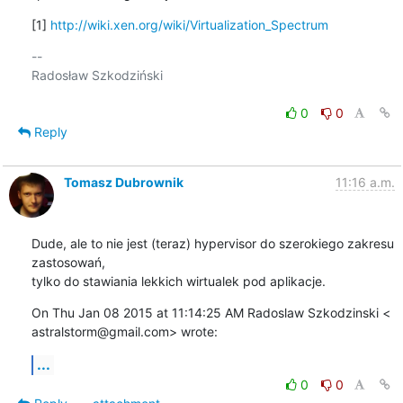
[1] 
http://wiki.xen.org/wiki/Virtualization_Spectrum
-- 

Radosław Szkodziński

0
0
Reply
Tomasz Dubrownik
11:16 a.m.
Dude, ale to nie jest (teraz) hypervisor do szerokiego zakresu 
zastosowań,

tylko do stawiania lekkich wirtualek pod aplikacje.
On Thu Jan 08 2015 at 11:14:25 AM Radoslaw Szkodzinski <

astralstorm@gmail.com> wrote:
...
0
0