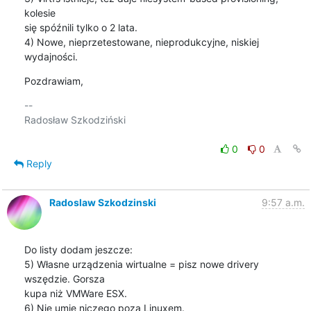
kolesie

się spóźnili tylko o 2 lata.

4) Nowe, nieprzetestowane, nieprodukcyjne, niskiej 
wydajności.
Pozdrawiam,
-- 

Radosław Szkodziński

0
0
Reply
Radoslaw Szkodzinski
9:57 a.m.
Do listy dodam jeszcze:

5) Własne urządzenia wirtualne = pisz nowe drivery 
wszędzie. Gorsza

kupa niż VMWare ESX.

6) Nie umie niczego poza Linuxem.
