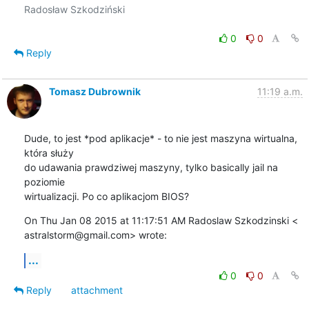
Radosław Szkodziński

0
0
Reply
Tomasz Dubrownik
11:19 a.m.
Dude, to jest *pod aplikacje* - to nie jest maszyna wirtualna, 
która służy

do udawania prawdziwej maszyny, tylko basically jail na 
poziomie

wirtualizacji. Po co aplikacjom BIOS?
On Thu Jan 08 2015 at 11:17:51 AM Radoslaw Szkodzinski <

astralstorm@gmail.com> wrote:
...
0
0
Reply
attachment