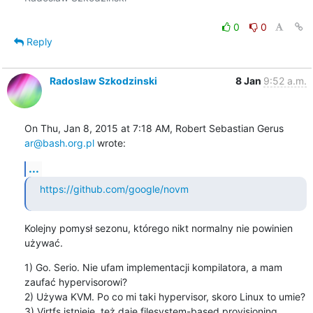
0
0
Reply
Radoslaw Szkodzinski
8 Jan
9:52 a.m.
On Thu, Jan 8, 2015 at 7:18 AM, Robert Sebastian Gerus 
ar@bash.org.pl
 wrote:
...
https://github.com/google/novm
Kolejny pomysł sezonu, którego nikt normalny nie powinien 
używać.
1) Go. Serio. Nie ufam implementacji kompilatora, a mam 
zaufać hypervisorowi?

2) Używa KVM. Po co mi taki hypervisor, skoro Linux to umie?

3) Virtfs istnieje, też daje filesystem-based provisioning, 