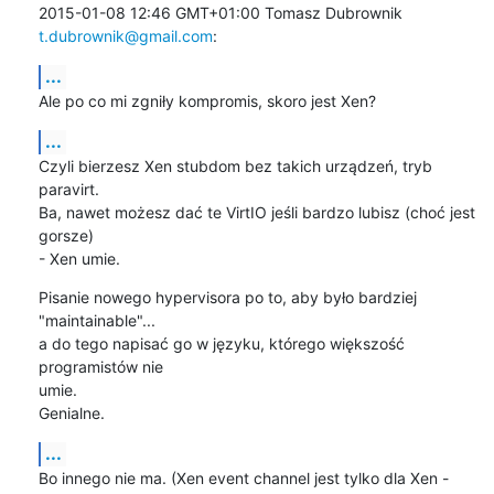
2015-01-08 12:46 GMT+01:00 Tomasz Dubrownik 
t.dubrownik@gmail.com
:
...
Ale po co mi zgniły kompromis, skoro jest Xen?
...
Czyli bierzesz Xen stubdom bez takich urządzeń, tryb 
paravirt.

Ba, nawet możesz dać te VirtIO jeśli bardzo lubisz (choć jest 
gorsze)

- Xen umie.
Pisanie nowego hypervisora po to, aby było bardziej 
"maintainable"...

a do tego napisać go w języku, którego większość 
programistów nie

umie.

Genialne.
...
Bo innego nie ma. (Xen event channel jest tylko dla Xen - 