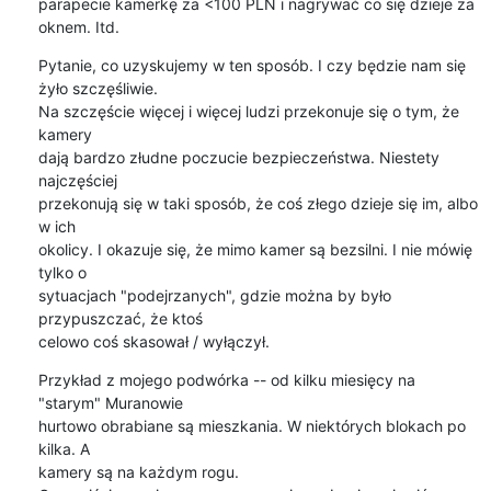
parapecie kamerkę za <100 PLN i nagrywać co się dzieje za 
oknem. Itd.
Pytanie, co uzyskujemy w ten sposób. I czy będzie nam się 
żyło szczęśliwie.

Na szczęście więcej i więcej ludzi przekonuje się o tym, że 
kamery

dają bardzo złudne poczucie bezpieczeństwa. Niestety 
najczęściej

przekonują się w taki sposób, że coś złego dzieje się im, albo 
w ich

okolicy. I okazuje się, że mimo kamer są bezsilni. I nie mówię 
tylko o

sytuacjach "podejrzanych", gdzie można by było 
przypuszczać, że ktoś

celowo coś skasował / wyłączył.
Przykład z mojego podwórka -- od kilku miesięcy na 
"starym" Muranowie

hurtowo obrabiane są mieszkania. W niektórych blokach po 
kilka. A

kamery są na każdym rogu.
