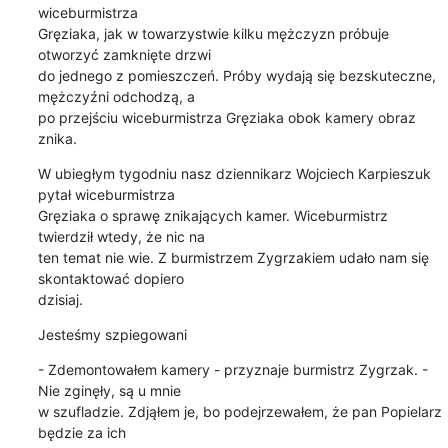
wiceburmistrza 

Gręziaka, jak w towarzystwie kilku mężczyzn próbuje 
otworzyć zamknięte drzwi 

do jednego z pomieszczeń. Próby wydają się bezskuteczne, 
mężczyźni odchodzą, a 

po przejściu wiceburmistrza Gręziaka obok kamery obraz 
znika.
W ubiegłym tygodniu nasz dziennikarz Wojciech Karpieszuk 
pytał wiceburmistrza 

Gręziaka o sprawę znikających kamer. Wiceburmistrz 
twierdził wtedy, że nic na 

ten temat nie wie. Z burmistrzem Zygrzakiem udało nam się 
skontaktować dopiero 

dzisiaj.
Jesteśmy szpiegowani
- Zdemontowałem kamery - przyznaje burmistrz Zygrzak. - 
Nie zginęły, są u mnie 

w szufladzie. Zdjąłem je, bo podejrzewałem, że pan Popielarz 
będzie za ich 
