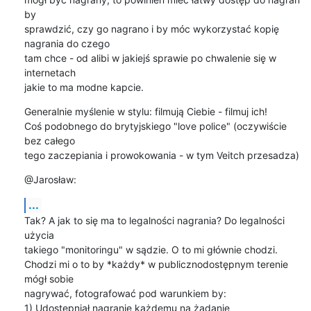
by

sprawdzić, czy go nagrano i by móc wykorzystać kopię 
nagrania do czego

tam chce - od alibi w jakiejś sprawie po chwalenie się w 
internetach

jakie to ma modne kapcie.
Generalnie myślenie w stylu: filmują Ciebie - filmuj ich!

Coś podobnego do brytyjskiego "love police" (oczywiście 
bez całego

tego zaczepiania i prowokowania - w tym Veitch przesadza)
@Jarosław:
...
Tak? A jak to się ma to legalności nagrania? Do legalności 
użycia

takiego "monitoringu" w sądzie. O to mi głównie chodzi.

Chodzi mi o to by *każdy* w publicznodostępnym terenie 
mógł sobie

nagrywać, fotografować pod warunkiem by:

1) Udostępniał nagranie każdemu na żądanie
