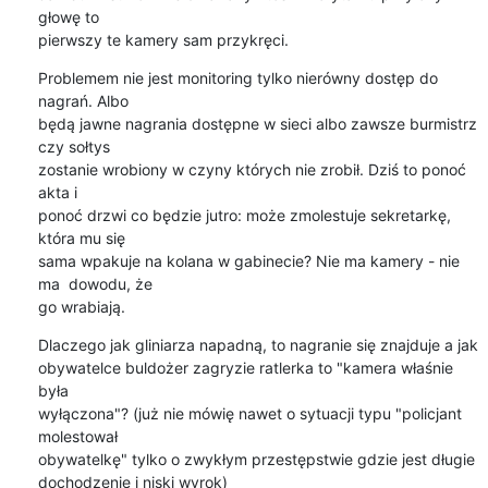
głowę to

pierwszy te kamery sam przykręci.
Problemem nie jest monitoring tylko nierówny dostęp do 
nagrań. Albo

będą jawne nagrania dostępne w sieci albo zawsze burmistrz 
czy sołtys

zostanie wrobiony w czyny których nie zrobił. Dziś to ponoć 
akta i

ponoć drzwi co będzie jutro: może zmolestuje sekretarkę, 
która mu się

sama wpakuje na kolana w gabinecie? Nie ma kamery - nie 
ma  dowodu, że

go wrabiają.
Dlaczego jak gliniarza napadną, to nagranie się znajduje a jak

obywatelce buldożer zagryzie ratlerka to "kamera właśnie 
była

wyłączona"? (już nie mówię nawet o sytuacji typu "policjant 
molestował

obywatelkę" tylko o zwykłym przestępstwie gdzie jest długie

dochodzenie i niski wyrok)