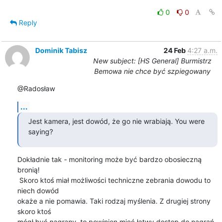
0
0
Reply
Dominik Tabisz
24 Feb
4:27 a.m.
New subject: [HS General] Burmistrz
Bemowa nie chce być szpiegowany
@Radosław
...
Jest kamera, jest dowód, że go nie wrabiają. You were 
saying?
Dokładnie tak - monitoring może być bardzo obosieczną 
bronią!

 Skoro ktoś miał możliwości techniczne zebrania dowodu to 
niech dowód

okaże a nie pomawia. Taki rodzaj myślenia. Z drugiej strony 
skoro ktoś

mógł być nagrany, to powinien mieć łatwy dostęp do nagrań 