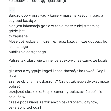
kontrolować niedociągnięcia policji)
...
Bardzo dobry przykład - kamery masz na każdym rogu, a 
czy pod każdą z

nich jest informacja gdzie w necie masz z niej streaming i 
gdzie jest

to zapisane?

Może coś widziały, może nie. Teraz każdy może gdybać, bo 
nie ma tego

publicznie dostępnego.
Patrzę tak właściwie z innej perspektywy: załóżmy, że localsi 
lub

gliniażeria wytypuje kogoś i chce skazać/zlinczować. Czy i 
jakie

szanse obrony ma oskarżony? Czy ot tak jego adwokat może 
pobrać i

przejrzeć obraz z każdej z kamer by pokazać, że coś nie 
halo, że w

czasie popełniania zarzucanych oskarżonemu czynów, 
oskarżony wchodził
