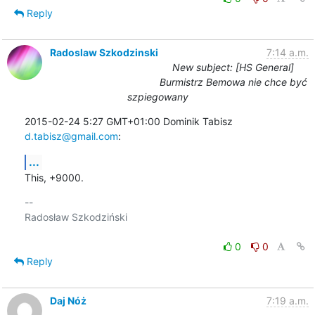
Reply
Radoslaw Szkodzinski
7:14 a.m.
New subject: [HS General]
Burmistrz Bemowa nie chce być
szpiegowany
2015-02-24 5:27 GMT+01:00 Dominik Tabisz 
d.tabisz@gmail.com
:
...
This, +9000.
-- 

Radosław Szkodziński

0
0
Reply
Daj Nóż
7:19 a.m.