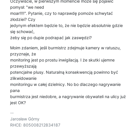
Oczywiście, w pierwszym momencie może się pojawić 
pomysł: "we need

moar!!!!". Pytanie, czy to naprawdę pomoże schwytać 
złodziei? Czy

jedynym efektem będzie to, że nie będzie absolutnie gdzie 
się schować,

żeby się po dupie podrapać jak zaswędzi?
Moim zdaniem, jeśli burmistrz zdejmuje kamery w ratuszu, 
przyznaje, że

monitoring jest po prostu inwigilacją. I że skutki ujemne 
przewyższają

potencjalne plusy. Naturalną konsekwencją powinno być 
zlikwidowanie

monitoringu w całej dzielnicy. No bo dlaczego nagrywanie 
pana

burmistrza jest niedobre, a nagrywanie obywateli na ulicy już 
jest OK?
-- 

Jarosław Górny

RHCE: 805008212834187
