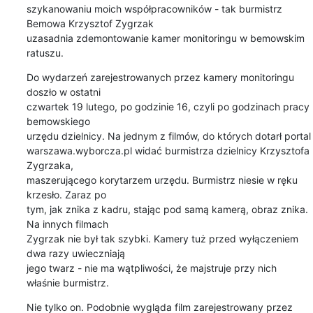
szykanowaniu moich współpracowników - tak burmistrz 
Bemowa Krzysztof Zygrzak 

uzasadnia zdemontowanie kamer monitoringu w bemowskim 
ratuszu.
Do wydarzeń zarejestrowanych przez kamery monitoringu 
doszło w ostatni 

czwartek 19 lutego, po godzinie 16, czyli po godzinach pracy 
bemowskiego 

urzędu dzielnicy. Na jednym z filmów, do których dotarł portal 

warszawa.wyborcza.pl widać burmistrza dzielnicy Krzysztofa 
Zygrzaka, 

maszerującego korytarzem urzędu. Burmistrz niesie w ręku 
krzesło. Zaraz po 

tym, jak znika z kadru, stając pod samą kamerą, obraz znika. 
Na innych filmach 

Zygrzak nie był tak szybki. Kamery tuż przed wyłączeniem 
dwa razy uwieczniają 

jego twarz - nie ma wątpliwości, że majstruje przy nich 
właśnie burmistrz.
Nie tylko on. Podobnie wygląda film zarejestrowany przez 