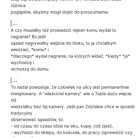
różnica

poglądów, abyśmy mogli dojść do porozumienia.
...
A czy musiałby też prowadzić rejestr komu wydał to 
nagranie? Bo jeśli

sąsiad nagrywałby wejście do bloku, to ja chciałbym 
wiedzieć, *komu* i

*dlaczego* wydał nagrania, na których widać, *kiedy* *ja* 
wychodzę i

wchodzę do domu.
...
To nadal powoduje, że człowiek na ulicy jest permanentnie

inwigilowany. A "właściciel kamery" wie o Tobie dużo więcej 
niż

wiedziałby bez tej kamery. Jeśli pan Zdzisław chce w sposób 
tradycyjny

obserwować sąsiadów, to:

- od czasu do czasu idzie na siku, kupę, coś zjeść,

- wychodzi do sklepu, do kościoła, do pracy (sprawdzić czy 