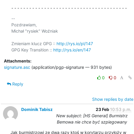
- - - - - - - - - - - - - - - - - - - - - - - - - - - - - - - - - - - - - - -
-- 

Pozdrawiam,

Michał "rysiek" Woźniak

Zmieniam klucz GPG :: 
http://rys.io/pl/147
GPG Key Transition :: 
http://rys.io/en/147
Attachments:
signature.asc
(application/pgp-signature — 931 bytes)
0
0
Reply
Show replies by date
Dominik Tabisz
23 Feb
10:53 p.m.
New subject: [HS General] Burmistrz
Bemowa nie chce być szpiegowany
Jak burmistrzowi ze dwa razy ktoś w korytarzu przyłoży w 