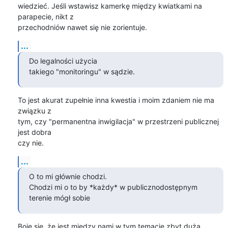
wiedzieć. Jeśli wstawisz kamerkę między kwiatkami na 
parapecie, nikt z

przechodniów nawet się nie zorientuje.
...
Do legalności użycia

takiego "monitoringu" w sądzie.
To jest akurat zupełnie inna kwestia i moim zdaniem nie ma 
związku z

tym, czy "permanentna inwigilacja" w przestrzeni publicznej 
jest dobra

czy nie.
...
O to mi głównie chodzi.

Chodzi mi o to by *każdy* w publicznodostępnym 
terenie mógł sobie
Boję się, że jest między nami w tym temacie zbyt duża 