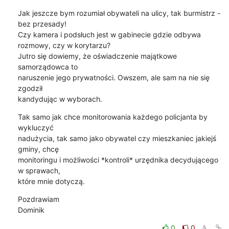
Jak jeszcze bym rozumiał obywateli na ulicy, tak burmistrz - 
bez przesady!

Czy kamera i podsłuch jest w gabinecie gdzie odbywa 
rozmowy, czy w korytarzu?

Jutro się dowiemy, że oświadczenie majątkowe 
samorządowca to

naruszenie jego prywatności. Owszem, ale sam na nie się 
zgodził

kandydując w wyborach.
Tak samo jak chce monitorowania każdego policjanta by 
wykluczyć

nadużycia, tak samo jako obywatel czy mieszkaniec jakiejś 
gminy, chcę

monitoringu i możliwości *kontroli* urzędnika decydującego 
w sprawach,

które mnie dotyczą.
Pozdrawiam

Dominik
0
0