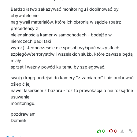
Bardzo łatwo zakazywać monitoringu i dopilnować by 
obywatele nie

nagrywali materiałów, które ich obronią w sądzie (patrz 
precedensy z

nielegalnością kamer w samochodach - bodajże w 
niemczech padł taki

wyrok). Jednocześnie nie sposób wyłapać wszystkich

szpiegów/terrorystów i wszelakich służb, które zawsze będą 
miały

sprzęt i ważny powód ku temu by szpiegować.
swoją drogą podejść do kamery "z zamiarem" i nie próbować 
oślepić jej

nawet laserkiem z bazaru - toż to prowokacja a nie rozsądne 
usuwanie

monitoringu.
pozdrawiam

Dominik
0
0