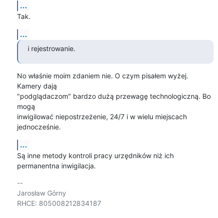
...
Tak.
...
i rejestrowanie.
No właśnie moim zdaniem nie. O czym pisałem wyżej. 
Kamery dają

"podglądaczom" bardzo dużą przewagę technologiczną. Bo 
mogą

inwigilować niepostrzeżenie, 24/7 i w wielu miejscach 
jednocześnie.
...
Są inne metody kontroli pracy urzędników niż ich 
permanentna inwigilacja.
-- 

Jarosław Górny

RHCE: 805008212834187
