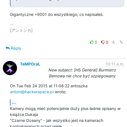
Gigantyczne +9001 do wszystkiego, co napisałeś.
-- 

[アントシカ]

0
0
Reply
TeMPOraL
10:11 a.m.
New subject: [HS General] Burmistrz
Bemowa nie chce być szpiegowany
On Tue Feb 24 2015 at 11:08:22 antoszka 
antoni@hackerspace.pl
 wrote:
...
Kamery mogą mieć potencjalnie duży plus ładnie opisany w 
książce Dukaja

"Czarne Oceany" - jak wszystko jest na kamerach 
kontrolowanych przez wiele
