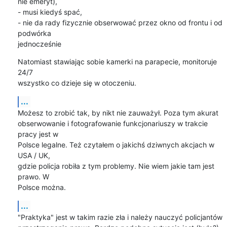
nie emeryt),

- musi kiedyś spać,

- nie da rady fizycznie obserwować przez okno od frontu i od 
podwórka

jednocześnie
Natomiast stawiając sobie kamerki na parapecie, monitoruje 
24/7

wszystko co dzieje się w otoczeniu.
...
Możesz to zrobić tak, by nikt nie zauważył. Poza tym akurat

obserwowanie i fotografowanie funkcjonariuszy w trakcie 
pracy jest w

Polsce legalne. Też czytałem o jakichś dziwnych akcjach w 
USA / UK,

gdzie policja robiła z tym problemy. Nie wiem jakie tam jest 
prawo. W

Polsce można.
...
"Praktyka" jest w takim razie zła i należy nauczyć policjantów
