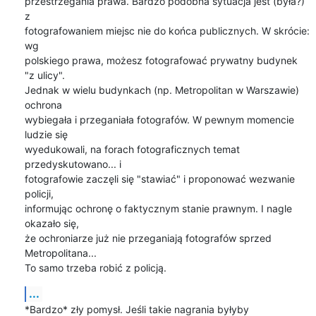
przestrzegania prawa. Bardzo podobna sytuacja jest (była?) 
z

fotografowaniem miejsc nie do końca publicznych. W skrócie: 
wg

polskiego prawa, możesz fotografować prywatny budynek 
"z ulicy".

Jednak w wielu budynkach (np. Metropolitan w Warszawie) 
ochrona

wybiegała i przeganiała fotografów. W pewnym momencie 
ludzie się

wyedukowali, na forach fotograficznych temat 
przedyskutowano... i

fotografowie zaczęli się "stawiać" i proponować wezwanie 
policji,

informując ochronę o faktycznym stanie prawnym. I nagle 
okazało się,

że ochroniarze już nie przeganiają fotografów sprzed 
Metropolitana...

To samo trzeba robić z policją.
...
*Bardzo* zły pomysł. Jeśli takie nagrania byłyby 