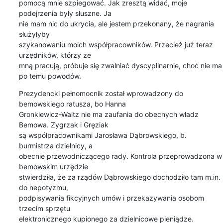
pomocą mnie szpiegować. Jak zresztą widać, moje 
podejrzenia były słuszne. Ja 

nie mam nic do ukrycia, ale jestem przekonany, że nagrania 
służyłyby 

szykanowaniu moich współpracowników. Przecież już teraz 
urzędników, którzy ze 

mną pracują, próbuje się zwalniać dyscyplinarnie, choć nie ma 
po temu powodów.
Prezydencki pełnomocnik został wprowadzony do 
bemowskiego ratusza, bo Hanna 

Gronkiewicz-Waltz nie ma zaufania do obecnych władz 
Bemowa. Zygrzak i Gręziak 

są współpracownikami Jarosława Dąbrowskiego, b. 
burmistrza dzielnicy, a 

obecnie przewodniczącego rady. Kontrola przeprowadzona w 
bemowskim urzędzie 

stwierdziła, że za rządów Dąbrowskiego dochodziło tam m.in. 
do nepotyzmu, 

podpisywania fikcyjnych umów i przekazywania osobom 
trzecim sprzętu 

elektronicznego kupionego za dzielnicowe pieniądze.