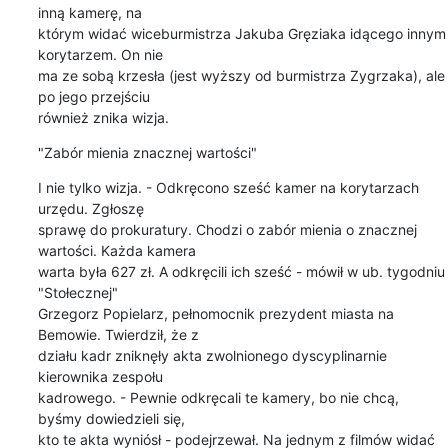
inną kamerę, na 

którym widać wiceburmistrza Jakuba Gręziaka idącego innym 
korytarzem. On nie 

ma ze sobą krzesła (jest wyższy od burmistrza Zygrzaka), ale 
po jego przejściu 

również znika wizja.
"Zabór mienia znacznej wartości"
I nie tylko wizja. - Odkręcono sześć kamer na korytarzach 
urzędu. Zgłoszę 

sprawę do prokuratury. Chodzi o zabór mienia o znacznej 
wartości. Każda kamera 

warta była 627 zł. A odkręcili ich sześć - mówił w ub. tygodniu 
"Stołecznej" 

Grzegorz Popielarz, pełnomocnik prezydent miasta na 
Bemowie. Twierdził, że z 

działu kadr zniknęły akta zwolnionego dyscyplinarnie 
kierownika zespołu 

kadrowego. - Pewnie odkręcali te kamery, bo nie chcą, 
byśmy dowiedzieli się, 

kto te akta wyniósł - podejrzewał. Na jednym z filmów widać 