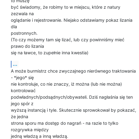
to muszę

być świadomy, że robimy to w miejscu, które z natury 
zezwala na

oglądanie i rejestrowanie. Niejako odstawiamy pokaz lizania 
dla

postronnych.

(To czy możemy tam się lizać, lub czy powinniśmy mieć 
prawo do lizania

się na ławce, to zupełnie inna kwestia)
...
A może burmistrz chce zwyczajnego nierównego traktowania 
- *jego* się

nie kontroluje, co nie znaczy, iż można (lub nie można) 
kontrolować

podwładnych/podsądnych/obywateli. Dziś nagłaśnia się ten 
jego spór z

wyższą instancją i tyle. Skutecznie sprowokował by pokazać, 
że jedna

strona sporu ma dostęp do nagrań - na razie to tylko 
rozgrywka między

jedną władzą a inną władzą.