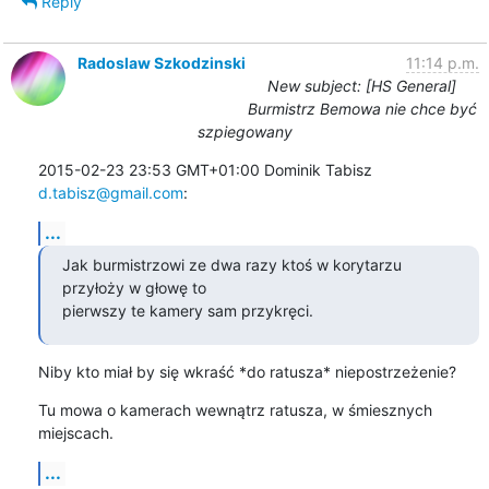
Reply
Radoslaw Szkodzinski
11:14 p.m.
New subject: [HS General]
Burmistrz Bemowa nie chce być
szpiegowany
2015-02-23 23:53 GMT+01:00 Dominik Tabisz 
d.tabisz@gmail.com
:
...
Jak burmistrzowi ze dwa razy ktoś w korytarzu 
przyłoży w głowę to

pierwszy te kamery sam przykręci.
Niby kto miał by się wkraść *do ratusza* niepostrzeżenie?
Tu mowa o kamerach wewnątrz ratusza, w śmiesznych 
miejscach.
...