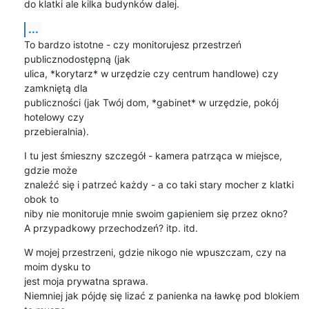
do klatki ale kilka budynków dalej.
...
To bardzo istotne - czy monitorujesz przestrzeń 
publicznodostępną (jak

ulica, *korytarz* w urzędzie czy centrum handlowe) czy 
zamkniętą dla

publiczności (jak Twój dom, *gabinet* w urzędzie, pokój 
hotelowy czy

przebieralnia).
I tu jest śmieszny szczegół - kamera patrząca w miejsce, 
gdzie może

znaleźć się i patrzeć każdy - a co taki stary mocher z klatki 
obok to

niby nie monitoruje mnie swoim gapieniem się przez okno?

A przypadkowy przechodzeń? itp. itd.
W mojej przestrzeni, gdzie nikogo nie wpuszczam, czy na 
moim dysku to

jest moja prywatna sprawa.

Niemniej jak pójdę się lizać z panienka na ławkę pod blokiem 