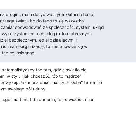
n z drugim, mam dosyć waszych kłótni na temat

trzega świat - bo do tego to się wszystko

 zamiar spowodować że społeczność, system, ukłąd

z wykorzystaniem technologii informatycznych

iej bezpiecznym, lepiej działającym, i

i ich samoorganizację, to zastanówcie się w

ten cel osiagnąć.
aternalistyczny ton tam, gdzie światło nie 

 w stylu "jak chcesz X, rób to mądrze" i 

owyżej. Jak masz dość "naszych kłótni" to ich nie 

innym swojego bólu dupy.
ego i na temat do dodania, to ze wszech miar 
