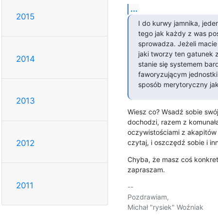
...
2015
I do kurwy jamnika, jede
tego jak każdy z was pos
sprowadza. Jeżeli macie
jaki tworzy ten gatunek 
2014
stanie się systemem bardz
faworyzującym jednostki 
sposób merytoryczny jak 
2013
Wiesz co? Wsadź sobie swój p
dochodzi, razem z komunałami
oczywistościami z akapitów p
czytaj, i oszczędź sobie i 
2012
Chyba, że masz coś konkretn
zapraszam.
2011
-- 

Pozdrawiam,

Michał "rysiek" Woźniak
