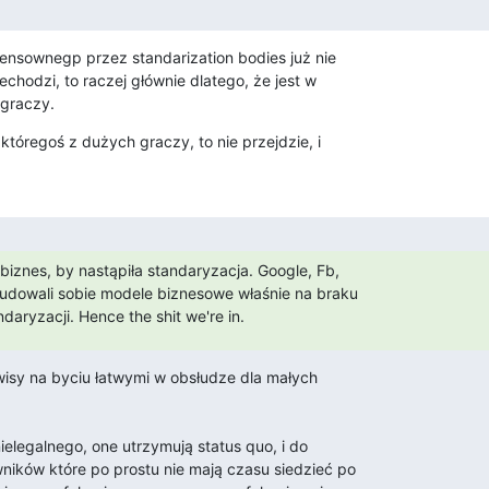
 sensownegp przez standarization bodies już nie 

chodzi, to raczej głównie dlatego, że jest w 

 graczy.
 któregoś z dużych graczy, to nie przejdzie, i 

biznes, by nastąpiła standaryzacja. Google, Fb,

zbudowali sobie modele biznesowe właśnie na braku

daryzacji. Hence the shit we're in.
isy na byciu łatwymi w obsłudze dla małych

nielegalnego, one utrzymują status quo, i do

ników które po prostu nie mają czasu siedzieć po
