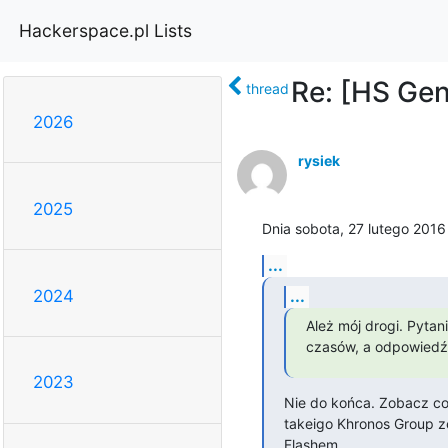
Hackerspace.pl Lists
Re: [HS Gen
thread
2026
rysiek
2025
Dnia sobota, 27 lutego 2016
...
...
2024
Ależ mój drogi. Pytan
czasów, a odpowiedź:
2023
Nie do końca. Zobacz co 
takeigo Khronos Group zeb
Flashem.