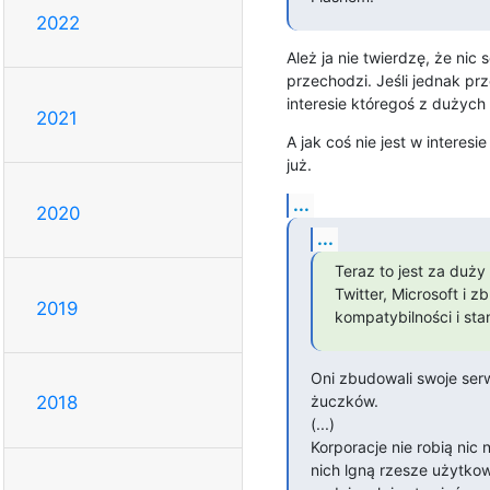
2022
Ależ ja nie twierdzę, że nic
przechodzi. Jeśli jednak prze
interesie któregoś z dużych
2021
A jak coś nie jest w interesie
już.
...
2020
...
Teraz to jest za duży 
Twitter, Microsoft i 
2019
kompatybilności i stan
Oni zbudowali swoje serw
żuczków.

2018
(...)

Korporacje nie robią nic 
nich lgną rzesze użytkow