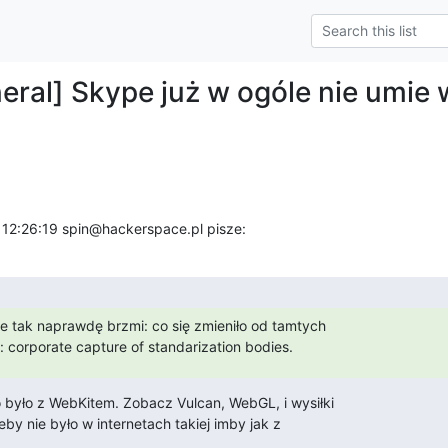
eral] Skype już w ogóle nie umie 
 12:26:19 spin@hackerspace.pl pisze:
ie tak naprawdę brzmi: co się zmieniło od tamtych

 corporate capture of standarization bodies.
było z WebKitem. Zobacz Vulcan, WebGL, i wysiłki

y nie było w internetach takiej imby jak z
