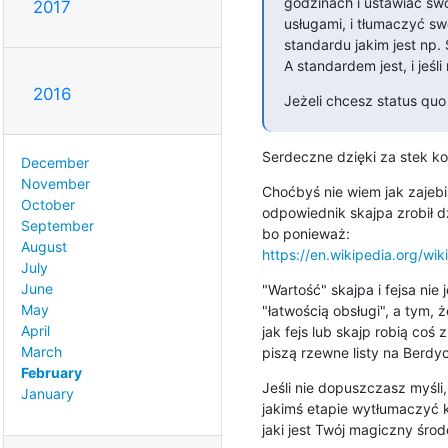
godzinach i ustawiać sw
2017
usługami, i tłumaczyć s
standardu jakim jest np. 
A standardem jest, i jeśli 
2016
Jeżeli chcesz status quo
Serdeczne dzięki za stek k
December
November
Choćbyś nie wiem jak zajebi
October
odpowiednik skajpa zrobił dzi
September
August
https://en.wikipedia.org/wik
July
June
"Wartość" skajpa i fejsa nie 
May
"łatwością obsługi", a tym, ż
April
jak fejs lub skajp robią coś z
March
piszą rzewne listy na Berdyc
February
Jeśli nie dopuszczasz myśli
January
jakimś etapie wytłumaczyć k
jaki jest Twój magiczny środ