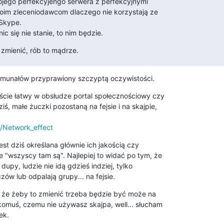
ojego perfekcyjengo serwera z perfekcyjnymi

woim zleceniodawcom dlaczego nie korzystają ze

Skype.

nic się nie stanie, to nim będzie.
 zmienić, rób to mądrze.
omunałów przyprawiony szczyptą oczywistości.
ście łatwy w obsłudze portal społecznościowy czy 

ś, małe żuczki pozostaną na fejsie i na skajpie, 

i/Network_effect
jest dziś określana głównie ich jakością czy 

e "wszyscy tam są". Najlepiej to widać po tym, że 

 dupy, ludzie nie idą gdzieś indziej, tylko 

zów lub odpalają grupy... na fejsie.
, że żeby to zmienić trzeba będzie być może na 

omuś, czemu nie używasz skajpa, well... słucham 

ek.