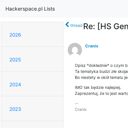
Hackerspace.pl Lists
Re: [HS Gen
thread
2026
Cranix
2025
Opisz *dokładnie* o czym b
Ta tematyka budzi złe skoja
Bo niestety w okół tematu je
2024
IMO tak będzie najlepiej.

Zaprezentuj, że to jest wart
-- 

2023
Cranix
