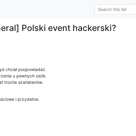
eral] Polski event hackerski?
yś chciał poopowiadać.

rzenia u pewnych osób.

st troche szarlatanów.
ościowe i przydatne.