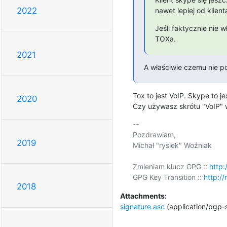
2022
nawet lepiej od klient
Jeśli faktycznie nie 
TOXa.
2021
A właściwie czemu nie p
Tox to jest VoIP. Skype to je
2020
Czy używasz skrótu "VoIP" 
-- 

Pozdrawiam,

2019
Michał "rysiek" Woźniak

Zmieniam klucz GPG :: 
http:
GPG Key Transition :: 
http://
2018
Attachments:
signature.asc
(application/pgp-