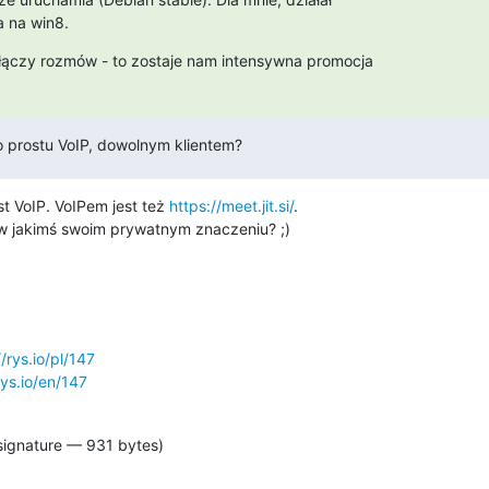
a na win8.
włączy rozmów - to zostaje nam intensywna promocja

o prostu VoIP, dowolnym klientem?
st VoIP. VoIPem jest też 
https://meet.jit.si/
.

w jakimś swoim prywatnym znaczeniu? ;)
//rys.io/pl/147
rys.io/en/147
signature — 931 bytes)