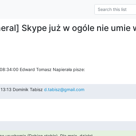
eral] Skype już w ogóle nie umie 
6 08:34:00 Edward Tomasz Napierała pisze:
 13:13 Dominik Tabisz 
d.tabisz@gmail.com
ze uruchamia (Debian stable). Dla mnie, działał
