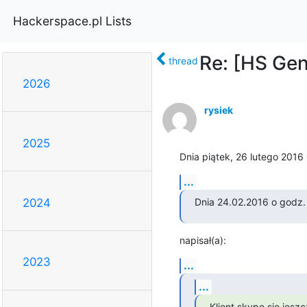
Hackerspace.pl Lists
Re: [HS Gen
thread
2026
rysiek
2025
Dnia piątek, 26 lutego 201
...
Dnia 24.02.2016 o godz.
2024
napisał(a):
2023
...
...
Klient skype się jeszc