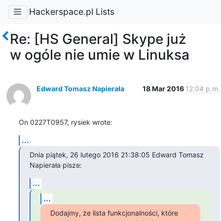
Hackerspace.pl Lists
Re: [HS General] Skype już
w ogóle nie umie w Linuksa
Edward Tomasz Napierała
18 Mar 2016
12:04 p.m.
On 0227T0957, rysiek wrote:
...
Dnia piątek, 26 lutego 2016 21:38:05 Edward Tomasz 
Napierała pisze:
...
...
Dodajmy, że lista funkcjonalności, które 