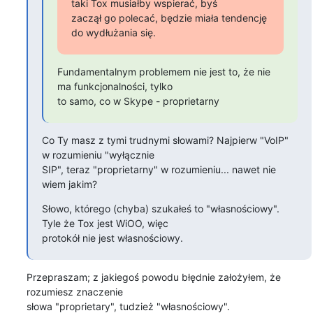
taki Tox musiałby wspierać, byś

zaczął go polecać, będzie miała tendencję 
do wydłużania się.
Fundamentalnym problemem nie jest to, że nie 
ma funkcjonalności, tylko

to samo, co w Skype - proprietarny
Co Ty masz z tymi trudnymi słowami? Najpierw "VoIP" 
w rozumieniu "wyłącznie 

SIP", teraz "proprietarny" w rozumieniu... nawet nie 
wiem jakim?
Słowo, którego (chyba) szukałeś to "własnościowy". 
Tyle że Tox jest WiOO, więc 

protokół nie jest własnościowy.
Przepraszam; z jakiegoś powodu błędnie założyłem, że 
rozumiesz znaczenie

słowa "proprietary", tudzież "własnościowy".