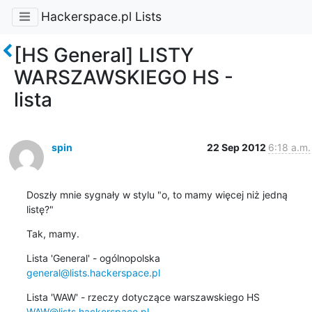
Hackerspace.pl Lists
[HS General] LISTY
WARSZAWSKIEGO HS -
lista
spin
22 Sep 2012
6:18 a.m.
Doszły mnie sygnały w stylu "o, to mamy więcej niż jedną 
listę?"
Tak, mamy.
general@lists.hackerspace.pl
WAW@lists.hackerspace.pl