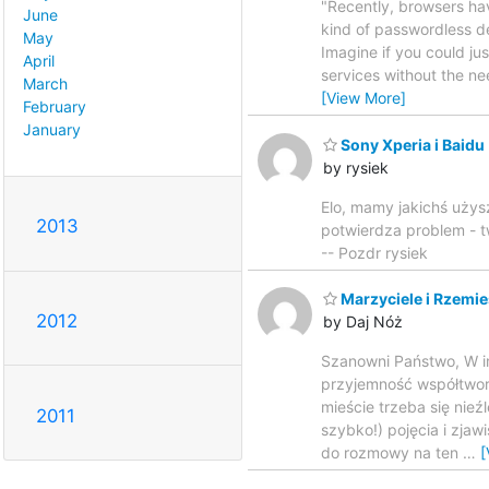
"Recently, browsers ha
June
kind of passwordless d
May
Imagine if you could ju
April
services without the n
March
[View More]
February
January
Sony Xperia i Baidu
by rysiek
Elo, mamy jakichś użys
2013
potwierdza problem - tw
-- Pozdr rysiek
Marzyciele i Rzemieś
2012
by Daj Nóż
Szanowni Państwo, W im
przyjemność współtwor
mieście trzeba się nie
2011
szybko!) pojęcia i zja
do rozmowy na ten
…
[