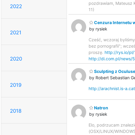
pozdrawiam, Mateusz Kit
2022
11)
Cenzura Internetu 
by rysiek
2021
Cześć, wczoraj byliśmy 
bez pornografii"; wcze
proszę.
http://rys.io/pl
2020
http://di.com.pl/news
Sculpting z Oculuse
by Robert Sebastian G
2019
http://arachnist.is-
Natron
2018
by rysiek
Elo, podrzucam znalez
(OSX/LINUX/WINDOWS)