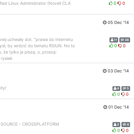
ified Linux Administrator (Novell CLA
0
0
05 Dec '14
snej uchwały dot. "prawa do Internetu
11
38
ysł, by wrócić do tematu RSiUN. No to
0
0
, że tylko ja piszę, o, proszę:
 rysiek
03 Dec '14
ity!
4
5
0
0
01 Dec '14
EN-SOURCE – CROSSPLATFORM
3
4
0
0