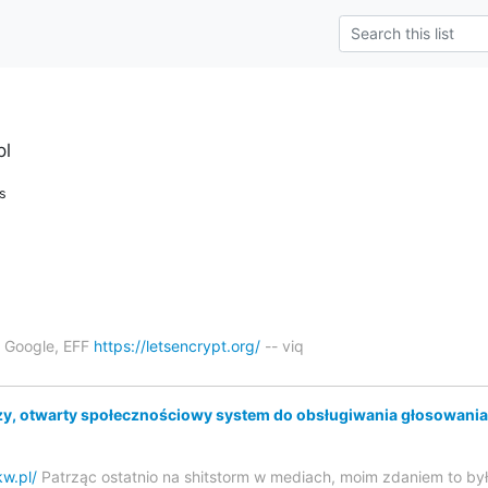
pl
s
, Google, EFF
https://letsencrypt.org/
-- viq
, otwarty społecznościowy system do obsługiwania głosowani
kw.pl/
Patrząc ostatnio na shitstorm w mediach, moim zdaniem to była 