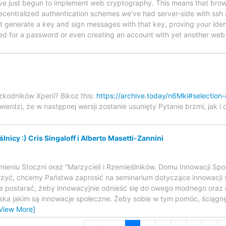
ve just begun to implement web cryptography. This means that bro
ecentralized authentication schemes we've had server-side with ssh
st generate a key and sign messages with that key, proving your ide
eed for a password or even creating an account with yet another web
zkodników Xperii? Bikoz this:
https://archive.today/n6Mki#selectio
ierdzi, że w następnej wersji zostanie usunięty Pytanie brzmi, jak i 
lnicy :) Cris Singaloff i Alberto Masetti-Zannini
ieniu Stoczni oraz “Marzycieli i Rzemieślników. Domu Innowacji Sp
zyć, chcemy Państwa zaprosić na seminarium dotyczące innowacji 
źle postarać, żeby innowacyjnie odnieść się do owego modnego oraz n
wiska jakim są innowacje społeczne. Żeby sobie w tym pomóc, ściągnę
View More]