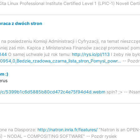
a Linux Professional Institute Certified Level 1 (LPIC-1) Novell Cert
wraca z dwóch stron
na posiedzeniu Komisji Administracji i Cyfryzacji, na temat nieszczę
śniej zaś min. Kapica z Ministerstwa Finansów zaczął promować pom
/144
O samej uchwale już rok temu:
http://rys.io/pl/113
I żeby nie było
/50954,0,Bedzie_rzadowa_czarna_lista_stron_Pomysl_powr…
-- Pozdr
m :)
erus
a.cat/c/5399b1c6d5885b80cd472c4e75f94d4d.webm
spin? ;> -- iNsan
ione na Diasporze:
http://natron.inria.fr/features/
"Natron is an OP
 – NODAL – COMPOSITING SOFTWARE" -- Pozdr rysiek