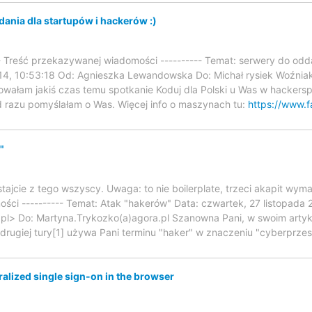
ania dla startupów i hackerów :)
-- Treść przekazywanej wiadomości ---------- Temat: serwery do odda
014, 10:53:18 Od: Agnieszka Lewandowska Do: Michał rysiek Woźniak
owałam jakiś czas temu spotkanie Koduj dla Polski u Was w hackers
 razu pomyślałam o Was. Więcej info o maszynach tu:
https://www.f
"
ystajcie z tego wszyscy. Uwaga: to nie boilerplate, trzeci akapit wyma
ci ---------- Temat: Atak "hakerów" Data: czwartek, 27 listopada 
pl> Do: Martyna.Trykozko(a)agora.pl Szanowna Pani, w swoim artyk
rugiej tury[1] używa Pani terminu "haker" w znaczeniu "cyberprze
alized single sign-on in the browser