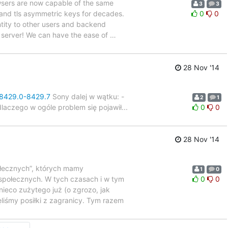
wsers are now capable of the same
3
3
 and tls asymmetric keys for decades.
0
0
ntity to other users and backend
 server! We can have the ease of
…
28 Nov '14
n-8429.0-8429.7
Sony dalej w wątku: -
2
1
dlaczego w ogóle problem się pojawił...
0
0
28 Nov '14
ołecznych”, których mamy
1
0
społecznych. W tych czasach i w tym
0
0
ieco zużytego już (o zgrozo, jak
liśmy posiłki z zagranicy. Tym razem