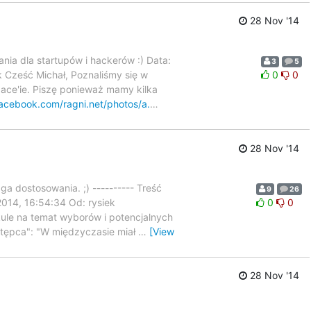
28 Nov '14
nia dla startupów i hackerów :) Data:
3
5
 Cześć Michał, Poznaliśmy się w
0
0
pace'ie. Piszę ponieważ mamy kilka
acebook.com/ragni.net/photos/a.
…
28 Nov '14
ga dostosowania. ;) ---------- Treść
9
26
2014, 16:54:34 Od: rysiek
0
0
ule na temat wyborów i potencjalnych
stępca": "W międzyczasie miał
…
[View
28 Nov '14