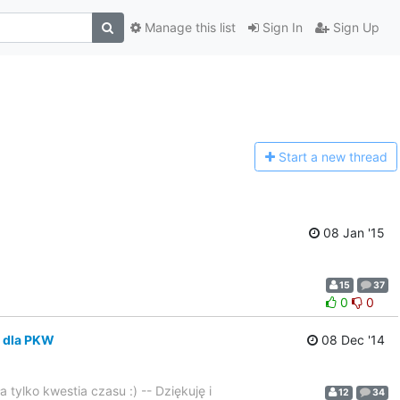
Manage this list
Sign In
Sign Up
Start a n
ew thread
08 Jan '15
15
37
0
0
a dla PKW
08 Dec '14
tylko kwestia czasu :) -- Dziękuję i
12
34