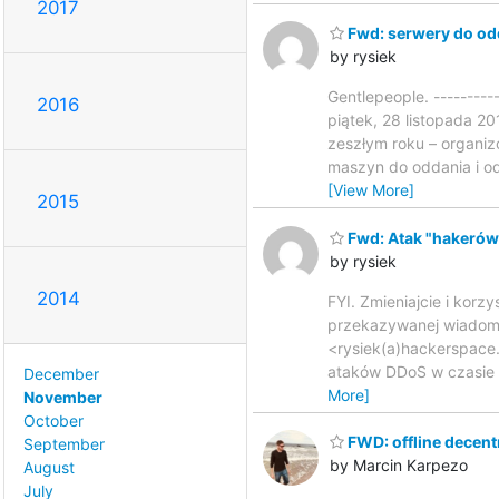
2017
Fwd: serwery do odd
by rysiek
Gentlepeople. --------
2016
piątek, 28 listopada 2
zeszłym roku – organiz
maszyn do oddania i od
[View More]
2015
Fwd: Atak "hakerów
by rysiek
2014
FYI. Zmieniajcie i korz
przekazywanej wiadomoś
<rysiek(a)hackerspace.
ataków DDoS w czasie d
December
More]
November
October
FWD: offline decentr
September
by Marcin Karpezo
August
July