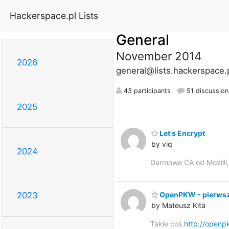
Hackerspace.pl Lists
General
November 2014
2026
general@lists.hackerspace.
43 participants
51 discussion
2025
Let's Encrypt
by viq
2024
Darmowe CA od Mozilli
OpenPKW - pierwszy
2023
by Mateusz Kita
Takie coś
http://openp