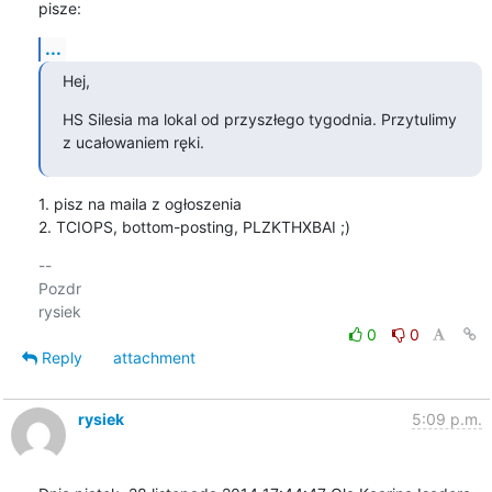
pisze:
...
Hej,
HS Silesia ma lokal od przyszłego tygodnia. Przytulimy 
z ucałowaniem ręki.
1. pisz na maila z ogłoszenia

2. TCIOPS, bottom-posting, PLZKTHXBAI ;)
-- 

Pozdr

0
0
Reply
attachment
rysiek
5:09 p.m.