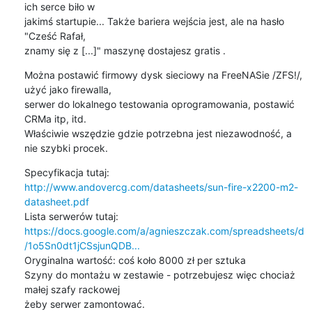
ich serce biło w 

jakimś startupie... Także bariera wejścia jest, ale na hasło 
"Cześć Rafał, 

znamy się z [...]" maszynę dostajesz gratis .
Można postawić firmowy dysk sieciowy na FreeNASie /ZFS!/, 
użyć jako firewalla, 

serwer do lokalnego testowania oprogramowania, postawić 
CRMa itp, itd. 

Właściwie wszędzie gdzie potrzebna jest niezawodność, a 
nie szybki procek.
Specyfikacja tutaj: 
http://www.andovercg.com/datasheets/sun-fire-x2200-m2-
datasheet.pdf
https://docs.google.com/a/agnieszczak.com/spreadsheets/d
/1o5Sn0dt1jCSsjunQDB...
Oryginalna wartość: coś koło 8000 zł per sztuka

Szyny do montażu w zestawie - potrzebujesz więc chociaż 
małej szafy rackowej 

żeby serwer zamontować.
