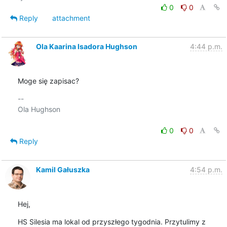
0
0
Reply
attachment
Ola Kaarina Isadora Hughson
4:44 p.m.
Moge się zapisac?
-- 

Ola Hughson

0
0
Reply
Kamil Gałuszka
4:54 p.m.
Hej,
HS Silesia ma lokal od przyszłego tygodnia. Przytulimy z 