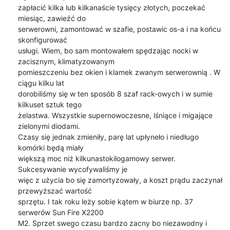
zapłacić kilka lub kilkanaście tysięcy złotych, poczekać 
miesiąc, zawieźć do 

serwerowni, zamontować w szafie, postawic os-a i na końcu 
skonfigurować 

usługi. Wiem, bo sam montowałem spędzając nocki w 
zacisznym, klimatyzowanym 

pomieszczeniu bez okien i klamek zwanym serwerownią . W 
ciągu kilku lat 

dorobiliśmy się w ten sposób 8 szaf rack-owych i w sumie 
kilkuset sztuk tego 

żelastwa. Wszystkie supernowoczesne, lśniące i migające 
zielonymi diodami. 

Czasy się jednak zmieniły, parę lat upłyneło i niedługo 
komórki będą miały 

większą moc niż kilkunastokilogamowy serwer. 
Sukcesywanie wycofywaliśmy je 

więc z użycia bo się zamortyzowały, a koszt prądu zaczynał 
przewyższać wartość 

sprzętu. I tak roku leży sobie kątem w biurze np. 37 
serwerów Sun Fire X2200 

M2. Sprzet swego czasu bardzo zacny bo niezawodny i 