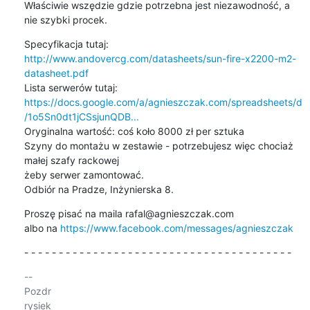
Właściwie wszędzie gdzie potrzebna jest niezawodność, a 
nie szybki procek.
Specyfikacja tutaj: 
http://www.andovercg.com/datasheets/sun-fire-x2200-m2-
datasheet.pdf
https://docs.google.com/a/agnieszczak.com/spreadsheets/d
/1o5Sn0dt1jCSsjunQDB...
Oryginalna wartość: coś koło 8000 zł per sztuka

Szyny do montażu w zestawie - potrzebujesz więc chociaż 
małej szafy rackowej 

żeby serwer zamontować.

Odbiór na Pradze, Inżynierska 8.
Proszę pisać na maila rafal@agnieszczak.com

albo na 
https://www.facebook.com/messages/agnieszczak
- - - - - - - - - - - - - - - - - - - - - - - - - - - - - - - - - - - - - - -
-- 

Pozdr
