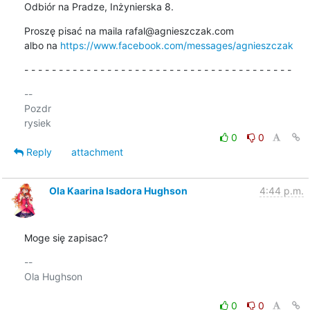
Odbiór na Pradze, Inżynierska 8.
Proszę pisać na maila rafal@agnieszczak.com

albo na 
https://www.facebook.com/messages/agnieszczak
- - - - - - - - - - - - - - - - - - - - - - - - - - - - - - - - - - - - - - -
-- 

Pozdr

0
0
Reply
attachment
Ola Kaarina Isadora Hughson
4:44 p.m.
Moge się zapisac?
-- 

Ola Hughson

0
0