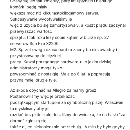
Czasy się jednak zmieniły, parę lat upłyneło i niedługo 
komórki będą miały 

większą moc niż kilkunastokilogamowy serwer. 
Sukcesywanie wycofywaliśmy je 

więc z użycia bo się zamortyzowały, a koszt prądu zaczynał 
przewyższać wartość 

sprzętu. I tak roku leży sobie kątem w biurze np. 37 
serwerów Sun Fire X2200 

M2. Sprzet swego czasu bardzo zacny bo niezawodny i 
przystosowany do ciężkiej 

pracy. Kawał porządnego hardware-u, o jakim dzisiaj 
administratorzy mogą tylko 

powspominać z nostalgią. Mają po 6 lat, a popracują 
przynajmniej drugie tyle.
Aż skoda opychać na Allegro za marny grosz. 
Postanowiliśmy więc je przekazać 

początkującym startupom za symboliczną pizzę. Właściwie 
to myśleliśmy aby je 

rozdać bezpłatnie ale doszliśmy do wniosku, że na hasło "za 
darmo" zgłoszą się 

także ci, co niekoniecznie potrzebują . A miło by było gdyby 