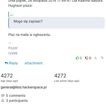
Dnia piątek, 28 listopada 2014 17:44:47 Ola Kaarina Isadora 
Hughson pisze:
...
Moge się zapisac?
Pisz na maila w ogłoszeniu.
-- 

Pozdr

0
0
Reply
attachment
4272
4272
Age (days ago)
Last active (days ago)
general@lists.hackerspace.pl
5 comments
3 participants