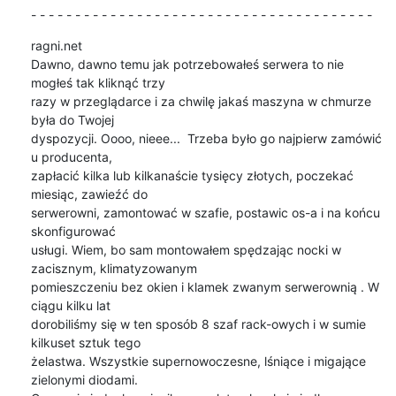
- - - - - - - - - - - - - - - - - - - - - - - - - - - - - - - - - - - - - - -
ragni.net

Dawno, dawno temu jak potrzebowałeś serwera to nie 
mogłeś tak kliknąć trzy 

razy w przeglądarce i za chwilę jakaś maszyna w chmurze 
była do Twojej 

dyspozycji. Oooo, nieee...  Trzeba było go najpierw zamówić 
u producenta, 

zapłacić kilka lub kilkanaście tysięcy złotych, poczekać 
miesiąc, zawieźć do 

serwerowni, zamontować w szafie, postawic os-a i na końcu 
skonfigurować 

usługi. Wiem, bo sam montowałem spędzając nocki w 
zacisznym, klimatyzowanym 

pomieszczeniu bez okien i klamek zwanym serwerownią . W 
ciągu kilku lat 

dorobiliśmy się w ten sposób 8 szaf rack-owych i w sumie 
kilkuset sztuk tego 

żelastwa. Wszystkie supernowoczesne, lśniące i migające 
zielonymi diodami. 
