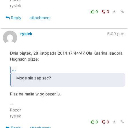
0
0
Reply
attachment
rysiek
5:09 p.m.
Dnia piątek, 28 listopada 2014 17:44:47 Ola Kaarina Isadora 
Hughson pisze:
...
Moge się zapisac?
Pisz na maila w ogłoszeniu.
-- 

Pozdr

0
0
Reply
attachment