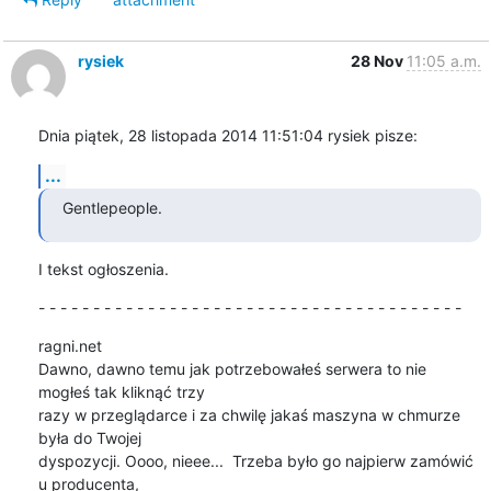
rysiek
28 Nov
11:05 a.m.
Dnia piątek, 28 listopada 2014 11:51:04 rysiek pisze:
...
Gentlepeople.
I tekst ogłoszenia.
- - - - - - - - - - - - - - - - - - - - - - - - - - - - - - - - - - - - - - -
ragni.net

Dawno, dawno temu jak potrzebowałeś serwera to nie 
mogłeś tak kliknąć trzy 

razy w przeglądarce i za chwilę jakaś maszyna w chmurze 
była do Twojej 

dyspozycji. Oooo, nieee...  Trzeba było go najpierw zamówić 
u producenta, 
