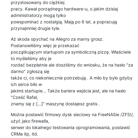
przystosowany do ciężkiej 

pracy. Kawał porządnego hardware-u, o jakim dzisiaj 
administratorzy mogą tylko 

powspominać z nostalgią. Mają po 6 lat, a popracują 
przynajmniej drugie tyle.
Aż skoda opychać na Allegro za marny grosz. 
Postanowiliśmy więc je przekazać 

początkującym startupom za symboliczną pizzę. Właściwie 
to myśleliśmy aby je 

rozdać bezpłatnie ale doszliśmy do wniosku, że na hasło "za 
darmo" zgłoszą się 

także ci, co niekoniecznie potrzebują . A miło by było gdyby 
ich serce biło w 

jakimś startupie... Także bariera wejścia jest, ale na hasło 
"Cześć Rafał, 

znamy się z [...]" maszynę dostajesz gratis .
Można postawić firmowy dysk sieciowy na FreeNASie /ZFS!/, 
użyć jako firewalla, 

serwer do lokalnego testowania oprogramowania, postawić 
CRMa itp, itd. 
