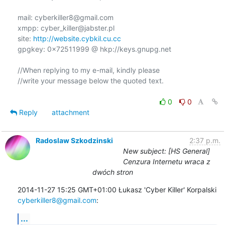
mail: cyberkiller8@gmail.com

xmpp: cyber_killer@jabster.pl

site: 
http://website.cybkil.cu.cc
gpgkey: 0x72511999 @ hkp://keys.gnupg.net

//When replying to my e-mail, kindly please

//write your message below the quoted text.

0
0
Reply
attachment
Radoslaw Szkodzinski
2:37 p.m.
New subject: [HS General]
Cenzura Internetu wraca z
dwóch stron
cyberkiller8@gmail.com
:
...