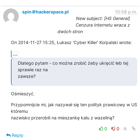
spin＠hackerspace.pl
10:58 p.m.
New subject: [HS General]
Cenzura Internetu wraca z
dwóch stron
On 2014-11-27 15:25, Łukasz 'Cyber Killer' Korpalski wrote:
...
Dlatego pytam - co można zrobić żeby ukręcić łeb tej 
sprawie raz na 

zawsze?
Ośmieszyć.
Przypomnijcie mi, jak nazywał się ten polityk prawicowy w US 
któremu 

nazwisko przerobili na mieszankę kału z wazeliną?
0
0
Reply