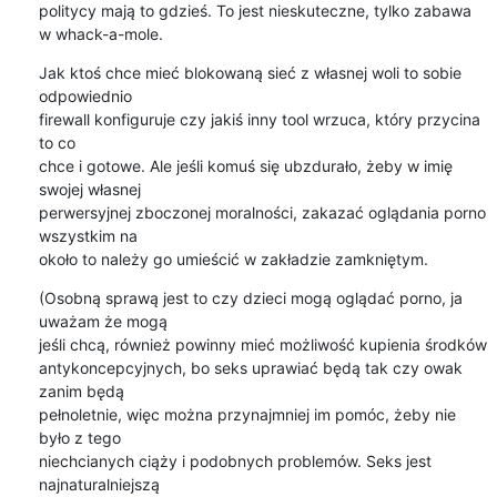
politycy mają to gdzieś. To jest nieskuteczne, tylko zabawa 
w whack-a-mole.
Jak ktoś chce mieć blokowaną sieć z własnej woli to sobie 
odpowiednio

firewall konfiguruje czy jakiś inny tool wrzuca, który przycina 
to co

chce i gotowe. Ale jeśli komuś się ubzdurało, żeby w imię 
swojej własnej

perwersyjnej zboczonej moralności, zakazać oglądania porno 
wszystkim na

około to należy go umieścić w zakładzie zamkniętym.
(Osobną sprawą jest to czy dzieci mogą oglądać porno, ja 
uważam że mogą

jeśli chcą, również powinny mieć możliwość kupienia środków

antykoncepcyjnych, bo seks uprawiać będą tak czy owak 
zanim będą

pełnoletnie, więc można przynajmniej im pomóc, żeby nie 
było z tego

niechcianych ciąży i podobnych problemów. Seks jest 
najnaturalniejszą
