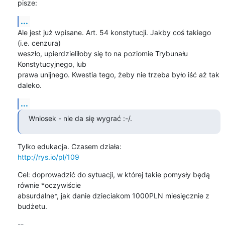
pisze:
...
Ale jest już wpisane. Art. 54 konstytucji. Jakby coś takiego 
(i.e. cenzura) 

weszło, upierdzieliłoby się to na poziomie Trybunału 
Konstytucyjnego, lub 

prawa unijnego. Kwestia tego, żeby nie trzeba było iść aż tak 
daleko.
...
Wniosek - nie da się wygrać :-/.
http://rys.io/pl/109
Cel: doprowadzić do sytuacji, w której takie pomysły będą 
równie *oczywiście 

absurdalne*, jak danie dzieciakom 1000PLN miesięcznie z 
budżetu.
-- 
