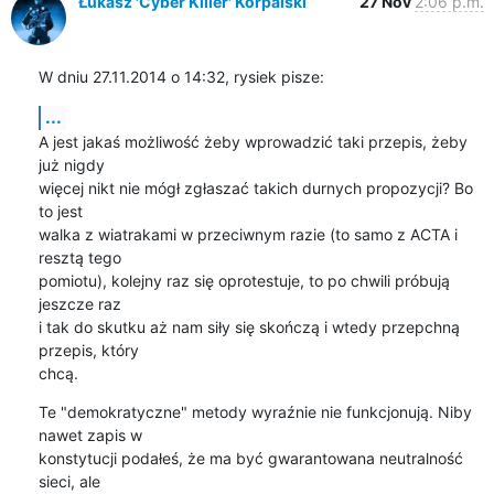
Łukasz 'Cyber Killer' Korpalski
27 Nov
2:06 p.m.
W dniu 27.11.2014 o 14:32, rysiek pisze:
...
A jest jakaś możliwość żeby wprowadzić taki przepis, żeby 
już nigdy

więcej nikt nie mógł zgłaszać takich durnych propozycji? Bo 
to jest

walka z wiatrakami w przeciwnym razie (to samo z ACTA i 
resztą tego

pomiotu), kolejny raz się oprotestuje, to po chwili próbują 
jeszcze raz

i tak do skutku aż nam siły się skończą i wtedy przepchną 
przepis, który

chcą.
Te "demokratyczne" metody wyraźnie nie funkcjonują. Niby 
nawet zapis w

konstytucji podałeś, że ma być gwarantowana neutralność 
sieci, ale
