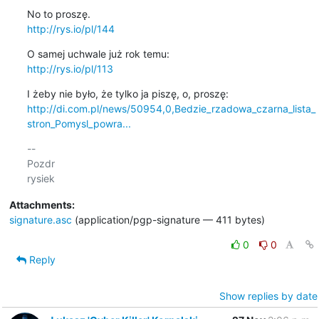
http://rys.io/pl/144
http://rys.io/pl/113
http://di.com.pl/news/50954,0,Bedzie_rzadowa_czarna_lista_
stron_Pomysl_powra...
-- 

Pozdr

Attachments:
signature.asc
(application/pgp-signature — 411 bytes)
0
0
Reply
Show replies by date