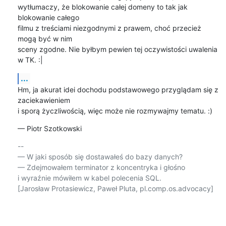
wytłumaczy, że blokowanie całej domeny to tak jak 
blokowanie całego

filmu z treściami niezgodnymi z prawem, choć przecież 
mogą być w nim

sceny zgodne. Nie byłbym pewien tej oczywistości uwalenia 
w TK. :|
...
Hm, ja akurat idei dochodu podstawowego przyglądam się z 
zaciekawieniem

i sporą życzliwością, więc może nie rozmywajmy tematu. :)
— Piotr Szotkowski
-- 

— W jaki sposób się dostawałeś do bazy danych?

— Zdejmowałem terminator z koncentryka i głośno

i wyraźnie mówiłem w kabel polecenia SQL.

[Jarosław Protasiewicz, Paweł Pluta, pl.comp.os.advocacy]
