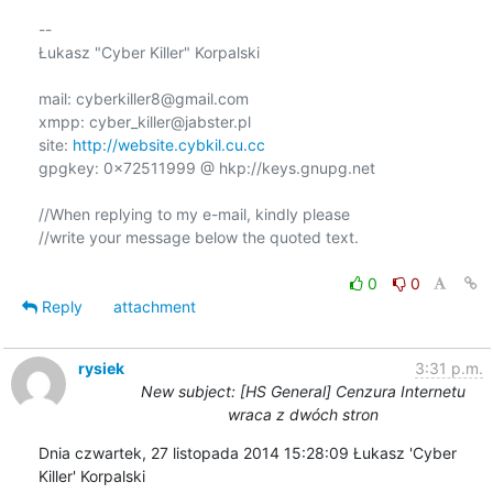
-- 

Łukasz "Cyber Killer" Korpalski

mail: cyberkiller8@gmail.com

xmpp: cyber_killer@jabster.pl

site: 
http://website.cybkil.cu.cc
gpgkey: 0x72511999 @ hkp://keys.gnupg.net

//When replying to my e-mail, kindly please

//write your message below the quoted text.

0
0
Reply
attachment
rysiek
3:31 p.m.
New subject: [HS General] Cenzura Internetu
wraca z dwóch stron
Dnia czwartek, 27 listopada 2014 15:28:09 Łukasz 'Cyber 
Killer' Korpalski 
