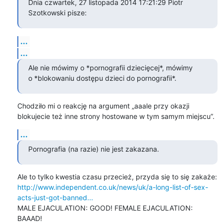
Dnia czwartek, 27 listopada 2014 17:21:29 Piotr 
Szotkowski pisze:
...
...
Ale nie mówimy o *pornografii dziecięcej*, mówimy

o *blokowaniu dostępu dzieci do pornografii*.
Chodziło mi o reakcję na argument „aaale przy okazji

blokujecie też inne strony hostowane w tym samym miejscu”.
...
Pornografia (na razie) nie jest zakazana.
http://www.independent.co.uk/news/uk/a-long-list-of-sex-
acts-just-got-banned...
MALE EJACULATION: GOOD! FEMALE EJACULATION: 
BAAAD!