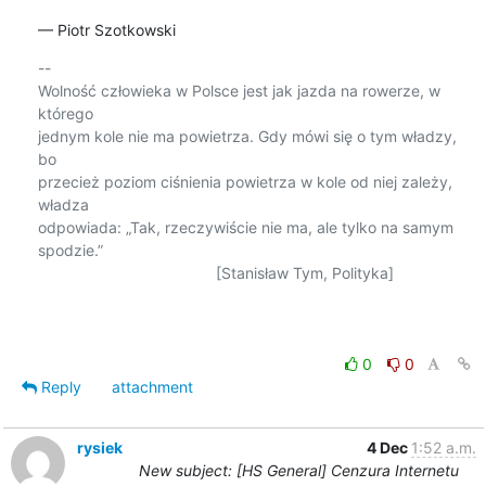
— Piotr Szotkowski
-- 

Wolność człowieka w Polsce jest jak jazda na rowerze, w 
którego

jednym kole nie ma powietrza. Gdy mówi się o tym władzy, 
bo

przecież poziom ciśnienia powietrza w kole od niej zależy, 
władza

odpowiada: „Tak, rzeczywiście nie ma, ale tylko na samym 
spodzie.”

                                         [Stanisław Tym, Polityka]

0
0
Reply
attachment
rysiek
4 Dec
1:52 a.m.
New subject: [HS General] Cenzura Internetu