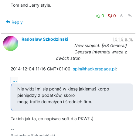
Tom and Jerry style.
0
0
Reply
Radoslaw Szkodzinski
10:19 a.m.
New subject: [HS General]
Cenzura Internetu wraca z
dwóch stron
2014-12-04 11:16 GMT+01:00  
spin@hackerspace.pl
:
...
Nie widzi mi się pchać w kiesę jakiemuś korpo 
pieniędzy z podatków, skoro

mogą trafić do małych i średnich firm.
Takich jak ta, co napisała soft dla PKW? :)
-- 

Radosław Szkodziński
