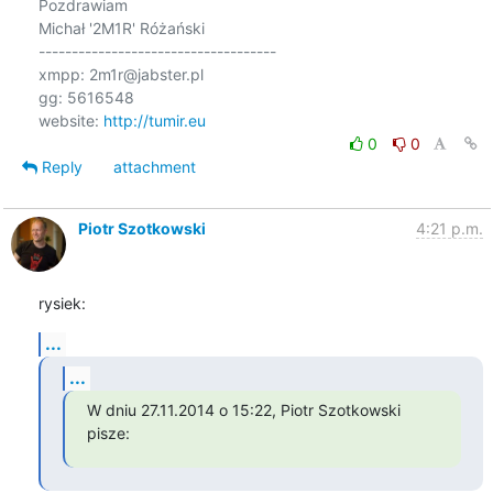
Pozdrawiam

Michał '2M1R' Różański

------------------------------------

xmpp: 2m1r@jabster.pl 

gg: 5616548

website: 
http://tumir.eu
0
0
Reply
attachment
Piotr Szotkowski
4:21 p.m.
rysiek:
...
...
W dniu 27.11.2014 o 15:22, Piotr Szotkowski 
pisze: