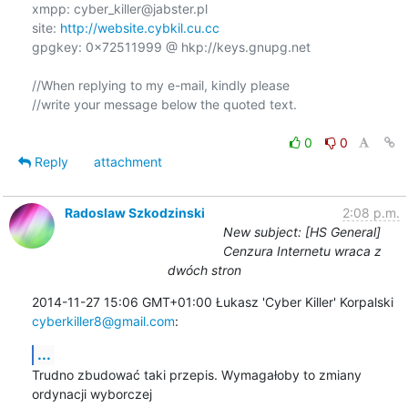
xmpp: cyber_killer@jabster.pl

site: 
http://website.cybkil.cu.cc
gpgkey: 0x72511999 @ hkp://keys.gnupg.net

//When replying to my e-mail, kindly please

//write your message below the quoted text.

0
0
Reply
attachment
Radoslaw Szkodzinski
2:08 p.m.
New subject: [HS General]
Cenzura Internetu wraca z
dwóch stron
cyberkiller8@gmail.com
:
...
Trudno zbudować taki przepis. Wymagałoby to zmiany 
ordynacji wyborczej
