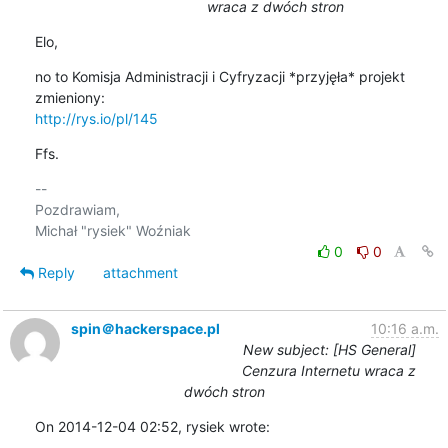
wraca z dwóch stron
Elo,
no to Komisja Administracji i Cyfryzacji *przyjęła* projekt 
http://rys.io/pl/145
Ffs.
-- 

Pozdrawiam,

0
0
Reply
attachment
spin＠hackerspace.pl
10:16 a.m.
New subject: [HS General]
Cenzura Internetu wraca z
dwóch stron
On 2014-12-04 02:52, rysiek wrote: