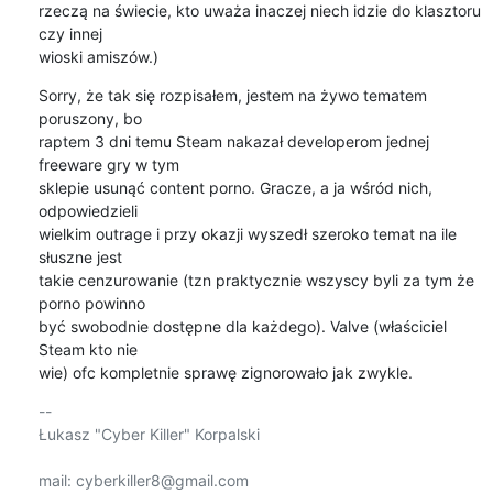
rzeczą na świecie, kto uważa inaczej niech idzie do klasztoru 
czy innej

wioski amiszów.)
Sorry, że tak się rozpisałem, jestem na żywo tematem 
poruszony, bo

raptem 3 dni temu Steam nakazał developerom jednej 
freeware gry w tym

sklepie usunąć content porno. Gracze, a ja wśród nich, 
odpowiedzieli

wielkim outrage i przy okazji wyszedł szeroko temat na ile 
słuszne jest

takie cenzurowanie (tzn praktycznie wszyscy byli za tym że 
porno powinno

być swobodnie dostępne dla każdego). Valve (właściciel 
Steam kto nie

wie) ofc kompletnie sprawę zignorowało jak zwykle.
-- 

Łukasz "Cyber Killer" Korpalski

mail: cyberkiller8@gmail.com
