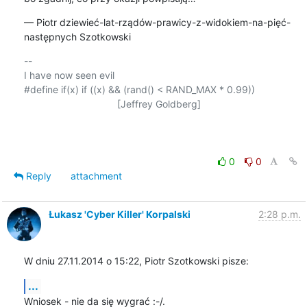
— Piotr dziewieć-lat-rządów-prawicy-z-widokiem-na-pięć-
następnych Szotkowski
-- 

I have now seen evil

#define if(x) if ((x) && (rand() < RAND_MAX * 0.99))

                                  [Jeffrey Goldberg]

0
0
Reply
attachment
Łukasz 'Cyber Killer' Korpalski
2:28 p.m.
W dniu 27.11.2014 o 15:22, Piotr Szotkowski pisze:
...
Wniosek - nie da się wygrać :-/.