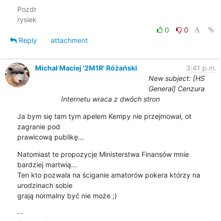
Pozdr

0
0
Reply
attachment
Michał Maciej '2M1R' Różański
3:41 p.m.
New subject: [HS
General] Cenzura
Internetu wraca z dwóch stron
Ja bym się tam tym apelem Kempy nie przejmował, ot 
zagranie pod 

prawicową publikę...
Natomiast te propozycje Ministerstwa Finansów mnie 
bardziej martwią... 

Ten kto pozwala na ściganie amatorów pokera którzy na 
urodzinach sobie 

grają normalny być nie może ;)
-- 
