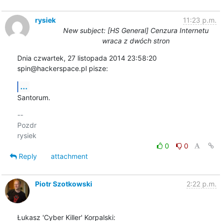
rysiek
11:23 p.m.
New subject: [HS General] Cenzura Internetu
wraca z dwóch stron
Dnia czwartek, 27 listopada 2014 23:58:20 
spin@hackerspace.pl pisze:
...
Santorum.
-- 

Pozdr

0
0
Reply
attachment
Piotr Szotkowski
2:22 p.m.
Łukasz 'Cyber Killer' Korpalski: