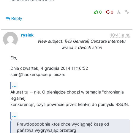
0
0
Reply
rysiek
10:41 a.m.
New subject: [HS General] Cenzura Internetu
wraca z dwóch stron
Elo,
Dnia czwartek, 4 grudnia 2014 11:16:52 
spin@hackerspace.pl pisze:
...
Akurat tu -- nie. O pieniądze chodzi w temacie "chronienia 
legalnej 

konkurencji", czyli powrocie przez MinFin do pomysłu RSiUN.
...
Prawdopodobnie ktoś chce wyciągnąć kasę od 
państwa wygrywając przetarg
