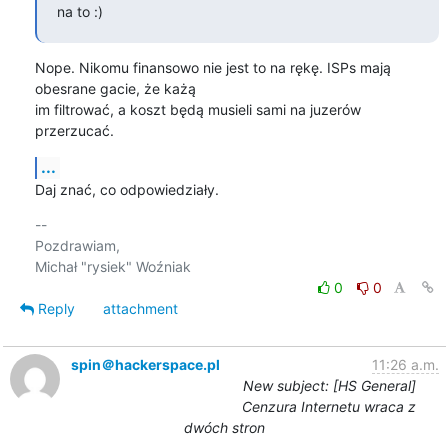
na to :)
Nope. Nikomu finansowo nie jest to na rękę. ISPs mają 
obesrane gacie, że każą 

im filtrować, a koszt będą musieli sami na juzerów 
przerzucać.
...
Daj znać, co odpowiedziały.
-- 

Pozdrawiam,

0
0
Reply
attachment
spin＠hackerspace.pl
11:26 a.m.
New subject: [HS General]
Cenzura Internetu wraca z
dwóch stron