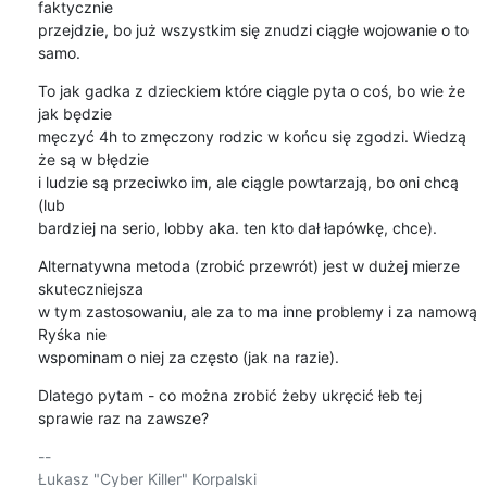
faktycznie

przejdzie, bo już wszystkim się znudzi ciągłe wojowanie o to 
samo.
To jak gadka z dzieckiem które ciągle pyta o coś, bo wie że 
jak będzie

męczyć 4h to zmęczony rodzic w końcu się zgodzi. Wiedzą 
że są w błędzie

i ludzie są przeciwko im, ale ciągle powtarzają, bo oni chcą 
(lub

bardziej na serio, lobby aka. ten kto dał łapówkę, chce).
Alternatywna metoda (zrobić przewrót) jest w dużej mierze 
skuteczniejsza

w tym zastosowaniu, ale za to ma inne problemy i za namową 
Ryśka nie

wspominam o niej za często (jak na razie).
Dlatego pytam - co można zrobić żeby ukręcić łeb tej 
sprawie raz na zawsze?
-- 

Łukasz "Cyber Killer" Korpalski
