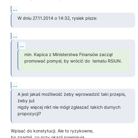
...
W dniu 27.11.2014 o 14:32, rysiek pisze:
...
...
min. Kapica z Ministerstwa Finansów zaczął

promować pomysł, by wrócić do  tematu RSiUN.
...
A jest jakaś możliwość żeby wprowadzić taki przepis, 
żeby już

nigdy więcej nikt nie mógł zgłaszać takich durnych 
propozycji?
Wpisać do konstytucji. Ale to ryzykowne,

bo zgadnij, co przy okazji powpisują…