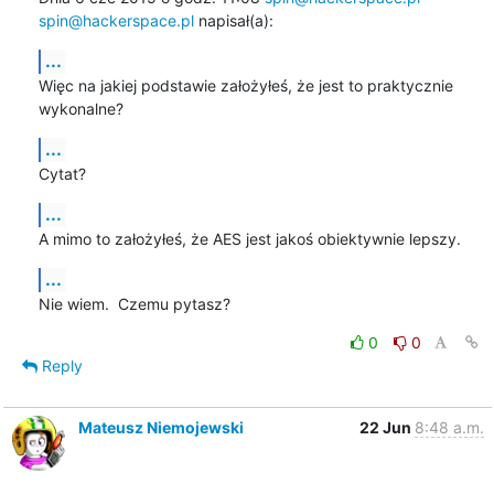
spin@hackerspace.pl
 napisał(a):
...
Więc na jakiej podstawie założyłeś, że jest to praktycznie 
wykonalne?
...
Cytat?
...
A mimo to założyłeś, że AES jest jakoś obiektywnie lepszy.
...
Nie wiem.  Czemu pytasz?
0
0
Reply
Mateusz Niemojewski
22 Jun
8:48 a.m.