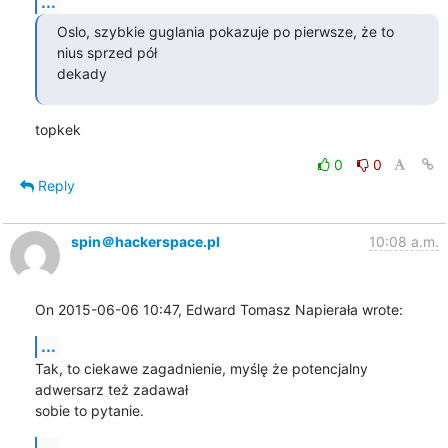
...
Oslo, szybkie guglania pokazuje po pierwsze, że to 
nius sprzed pół

dekady
topkek
0
0
Reply
spin＠hackerspace.pl
10:08 a.m.
On 2015-06-06 10:47, Edward Tomasz Napierała wrote:
...
Tak, to ciekawe zagadnienie, myślę że potencjalny 
adwersarz też zadawał 

sobie to pytanie.
...