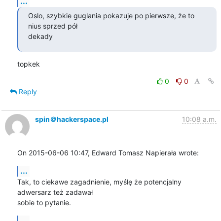
...
Oslo, szybkie guglania pokazuje po pierwsze, że to 
nius sprzed pół

dekady
topkek
0
0
Reply
spin＠hackerspace.pl
10:08 a.m.
On 2015-06-06 10:47, Edward Tomasz Napierała wrote:
...
Tak, to ciekawe zagadnienie, myślę że potencjalny 
adwersarz też zadawał 

sobie to pytanie.
...