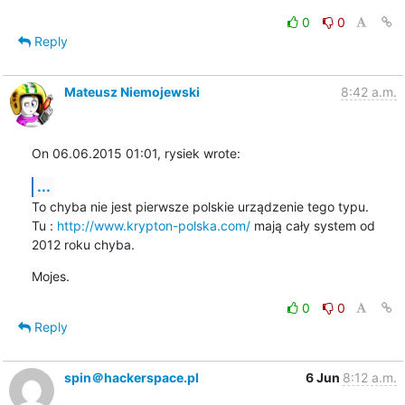
0
0
Reply
Mateusz Niemojewski
8:42 a.m.
On 06.06.2015 01:01, rysiek wrote:
...
To chyba nie jest pierwsze polskie urządzenie tego typu.

Tu : 
http://www.krypton-polska.com/
 mają cały system od 
2012 roku chyba.
Mojes.
0
0
Reply
spin＠hackerspace.pl
6 Jun
8:12 a.m.