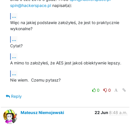
spin@hackerspace.pl
 napisał(a):
...
Więc na jakiej podstawie założyłeś, że jest to praktycznie 
wykonalne?
...
Cytat?
...
A mimo to założyłeś, że AES jest jakoś obiektywnie lepszy.
...
Nie wiem.  Czemu pytasz?
0
0
Reply
Mateusz Niemojewski
22 Jun
8:48 a.m.