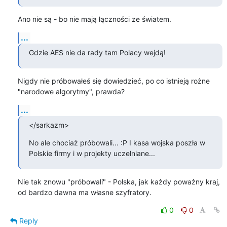
Ano nie są - bo nie mają łączności ze światem.
...
Gdzie AES nie da rady tam Polacy wejdą!
Nigdy nie próbowałeś się dowiedzieć, po co istnieją rożne 
"narodowe algorytmy", prawda?
...
</sarkazm>
No ale chociaż próbowali... :P I kasa wojska poszła w 
Polskie firmy i w projekty uczelniane...
Nie tak znowu "próbowali" - Polska, jak każdy poważny kraj, 
od bardzo dawna ma własne szyfratory.
0
0
Reply