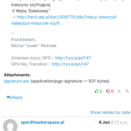
maszyny szyfrującej

 II Wojny Światowej."

 -- 
http://tech.wp.pl/kat,1009779,title,Polacy-stworzyli-
najlepsza-maszyne-szyfr...
-- 

Pozdrawiam,

Michał "rysiek" Woźniak

Zmieniam klucz GPG :: 
http://rys.io/pl/147
GPG Key Transition :: 
http://rys.io/en/147
Attachments:
signature.asc
(application/pgp-signature — 931 bytes)
0
0
Reply
Show replies by date
spin＠hackerspace.pl
6 Jun
8:12 a.m.