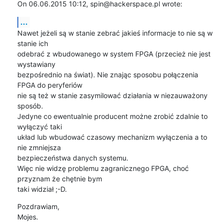
On 06.06.2015 10:12, spin@hackerspace.pl wrote:
...
Nawet jeżeli są w stanie zebrać jakieś informacje to nie są w 
stanie ich 

odebrać z wbudowanego w system FPGA (przecież nie jest 
wystawiany 

bezpośrednio na świat). Nie znając sposobu połączenia 
FPGA do peryferiów 

nie są też w stanie zasymilować działania w niezauważony 
sposób.

Jedyne co ewentualnie producent możne zrobić zdalnie to 
wyłączyć taki 

układ lub wbudować czasowy mechanizm wyłączenia a to 
nie zmniejsza 

bezpieczeństwa danych systemu.

Więc nie widzę problemu zagranicznego FPGA, choć 
przyznam że chętnie bym 

taki widział ;-D.
Pozdrawiam,

Mojes.