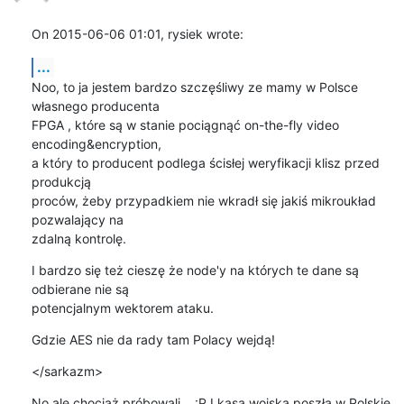
On 2015-06-06 01:01, rysiek wrote:
...
Noo, to ja jestem bardzo szczęśliwy ze mamy w Polsce 
własnego producenta 

FPGA , które są w stanie pociągnąć on-the-fly video 
encoding&encryption, 

a który to producent podlega ścisłej weryfikacji klisz przed 
produkcją 

proców, żeby przypadkiem nie wkradł się jakiś mikroukład 
pozwalający na 

zdalną kontrolę.
I bardzo się też cieszę że node'y na których te dane są 
odbierane nie są 

potencjalnym wektorem ataku.
Gdzie AES nie da rady tam Polacy wejdą!
</sarkazm>
No ale chociaż próbowali... :P I kasa wojska poszła w Polskie 