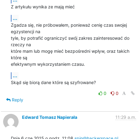
Z artykułu wynika ze mają mieć
...
Zgadza się, nie próbowałem, ponieważ cenię czas swojej 
egzystencji na 

tyle, by potrafić ograniczyć swój zakres zainteresować do 
rzeczy na 

które mam lub mogę mieć bezpośredni wpływ, oraz takich 
które są 

efektywnym wykorzystaniem czasu.
...
Skąd się biorą dane które są szyfrowane?
0
0
Reply
Edward Tomasz Napierała
11:29 a.m.
Dnia 6 cze 2015 o godz. 11:08 
spin@hackerspace.pl