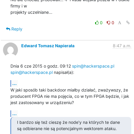
firmy i w 

projekty uczelniane...
0
0
Reply
Edward Tomasz Napierała
8:47 a.m.
Dnia 6 cze 2015 o godz. 09:12 
spin@hackerspace.pl
spin@hackerspace.pl
 napisał(a):
...
W jaki sposób taki backdoor miałby działać, zważywszy, że 
producent FPGA nie ma pojęcia, co w tym FPGA będzie, i jak 
jest zastosowany w urządzeniu?
...
I bardzo się też cieszę że node'y na których te dane 
są odbierane nie są potencjalnym wektorem ataku.