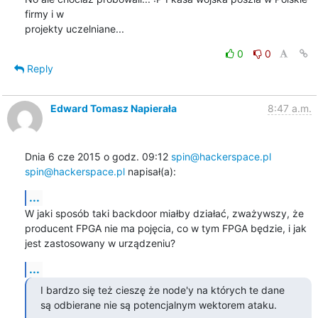
firmy i w 

projekty uczelniane...
0
0
Reply
Edward Tomasz Napierała
8:47 a.m.
Dnia 6 cze 2015 o godz. 09:12 
spin@hackerspace.pl
spin@hackerspace.pl
 napisał(a):
...
W jaki sposób taki backdoor miałby działać, zważywszy, że 
producent FPGA nie ma pojęcia, co w tym FPGA będzie, i jak 
jest zastosowany w urządzeniu?
...
I bardzo się też cieszę że node'y na których te dane 
są odbierane nie są potencjalnym wektorem ataku.