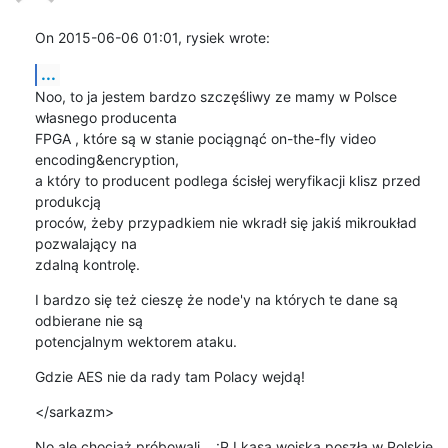
On 2015-06-06 01:01, rysiek wrote:
...
Noo, to ja jestem bardzo szczęśliwy ze mamy w Polsce 
własnego producenta 

FPGA , które są w stanie pociągnąć on-the-fly video 
encoding&encryption, 

a który to producent podlega ścisłej weryfikacji klisz przed 
produkcją 

proców, żeby przypadkiem nie wkradł się jakiś mikroukład 
pozwalający na 

zdalną kontrolę.
I bardzo się też cieszę że node'y na których te dane są 
odbierane nie są 

potencjalnym wektorem ataku.
Gdzie AES nie da rady tam Polacy wejdą!
</sarkazm>
No ale chociaż próbowali... :P I kasa wojska poszła w Polskie 