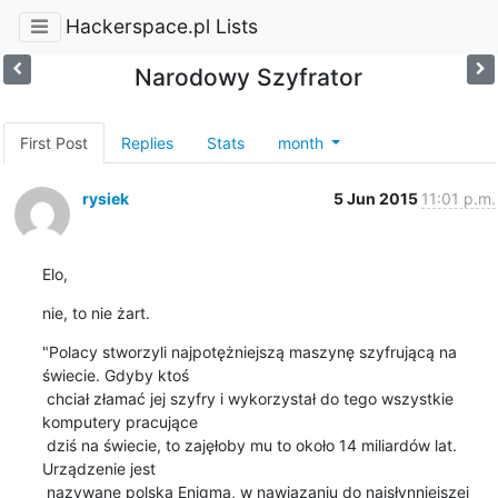
Hackerspace.pl Lists
Narodowy Szyfrator
First Post
Replies
Stats
month
rysiek
5 Jun 2015
11:01 p.m.
Elo,
nie, to nie żart.
"Polacy stworzyli najpotężniejszą maszynę szyfrującą na 
świecie. Gdyby ktoś

 chciał złamać jej szyfry i wykorzystał do tego wszystkie 
komputery pracujące

 dziś na świecie, to zajęłoby mu to około 14 miliardów lat. 
Urządzenie jest

 nazywane polską Enigmą, w nawiązaniu do najsłynniejszej 