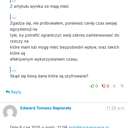
Z artykułu wynika ze mają mieć
...
Zgadza się, nie próbowałem, ponieważ cenię czas swojej 
egzystencji na 

tyle, by potrafić ograniczyć swój zakres zainteresować do 
rzeczy na 

które mam lub mogę mieć bezpośredni wpływ, oraz takich 
które są 

efektywnym wykorzystaniem czasu.
...
Skąd się biorą dane które są szyfrowane?
0
0
Reply
Edward Tomasz Napierała
11:29 a.m.
Dnia 6 cze 2015 o godz. 11:08 
spin@hackerspace.pl