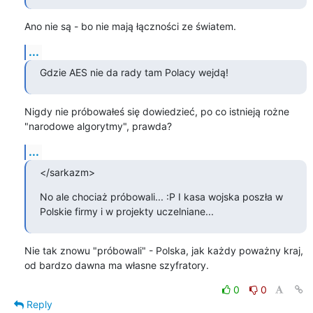
Ano nie są - bo nie mają łączności ze światem.
...
Gdzie AES nie da rady tam Polacy wejdą!
Nigdy nie próbowałeś się dowiedzieć, po co istnieją rożne 
"narodowe algorytmy", prawda?
...
</sarkazm>
No ale chociaż próbowali... :P I kasa wojska poszła w 
Polskie firmy i w projekty uczelniane...
Nie tak znowu "próbowali" - Polska, jak każdy poważny kraj, 
od bardzo dawna ma własne szyfratory.
0
0
Reply