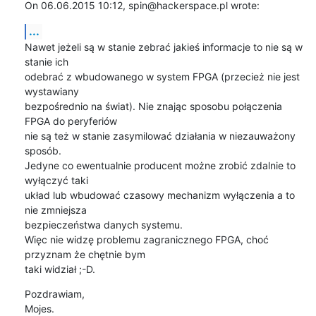
On 06.06.2015 10:12, spin@hackerspace.pl wrote:
...
Nawet jeżeli są w stanie zebrać jakieś informacje to nie są w 
stanie ich 

odebrać z wbudowanego w system FPGA (przecież nie jest 
wystawiany 

bezpośrednio na świat). Nie znając sposobu połączenia 
FPGA do peryferiów 

nie są też w stanie zasymilować działania w niezauważony 
sposób.

Jedyne co ewentualnie producent możne zrobić zdalnie to 
wyłączyć taki 

układ lub wbudować czasowy mechanizm wyłączenia a to 
nie zmniejsza 

bezpieczeństwa danych systemu.

Więc nie widzę problemu zagranicznego FPGA, choć 
przyznam że chętnie bym 

taki widział ;-D.
Pozdrawiam,

Mojes.