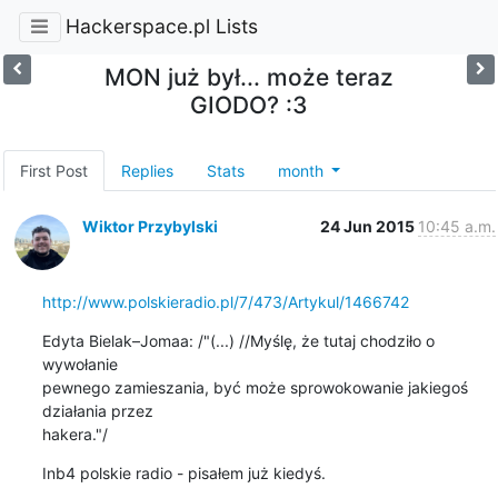
Hackerspace.pl Lists
MON już był... może teraz
GIODO? :3
First Post
Replies
Stats
month
Wiktor Przybylski
24 Jun 2015
10:45 a.m.
http://www.polskieradio.pl/7/473/Artykul/1466742
Edyta Bielak–Jomaa: /"(...) //Myślę, że tutaj chodziło o 
wywołanie

pewnego zamieszania, być może sprowokowanie jakiegoś 
działania przez

hakera."/
Inb4 polskie radio - pisałem już kiedyś.