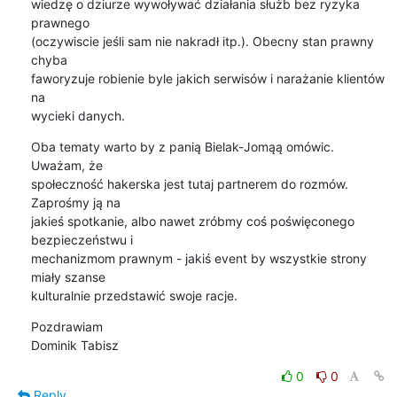
wiedzę o dziurze wywoływać działania służb bez ryzyka 
prawnego

(oczywiscie jeśli sam nie nakradł itp.). Obecny stan prawny 
chyba

faworyzuje robienie byle jakich serwisów i narażanie klientów 
na

wycieki danych.
Oba tematy warto by z panią Bielak-Jomąą omówic. 
Uważam, że

społeczność hakerska jest tutaj partnerem do rozmów. 
Zaprośmy ją na

jakieś spotkanie, albo nawet zróbmy coś poświęconego 
bezpieczeństwu i

mechanizmom prawnym - jakiś event by wszystkie strony 
miały szanse

kulturalnie przedstawić swoje racje.
Pozdrawiam

Dominik Tabisz
0
0
Reply