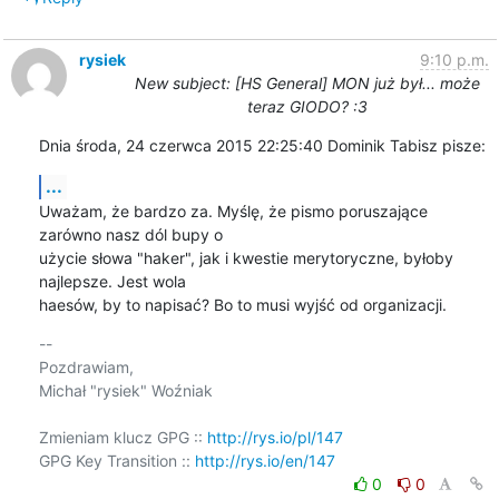
rysiek
9:10 p.m.
New subject: [HS General] MON już był... może
teraz GIODO? :3
Dnia środa, 24 czerwca 2015 22:25:40 Dominik Tabisz pisze:
...
Uważam, że bardzo za. Myślę, że pismo poruszające 
zarówno nasz dól bupy o 

użycie słowa "haker", jak i kwestie merytoryczne, byłoby 
najlepsze. Jest wola 

haesów, by to napisać? Bo to musi wyjść od organizacji.
-- 

Pozdrawiam,

Michał "rysiek" Woźniak

Zmieniam klucz GPG :: 
http://rys.io/pl/147
GPG Key Transition :: 
http://rys.io/en/147
0
0