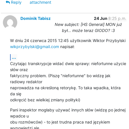
Reply
attachment
Dominik Tabisz
24 Jun
8:25 p.m.
New subject: [HS General] MON już
był... może teraz GIODO? :3
wikprzybylski@gmail.com
 napisał:
...
Czytając transkrypcje widać dwie sprawy: niefortunne użycie 
słów oraz

faktyczny problem. (Piszę "niefortunne" bo widzę jak 
radiowy redaktor

naprowadza na określoną retorykę. To taka wpadka, która 
da się

odkręcić bez wielkiej zmiany polityki)
Pani inspektor mogłaby używać innych słów (widzę po jednej 
wpadce u

obu rozmówców) - to jest trudna praca nad językiem 
wypowiedzi ale
