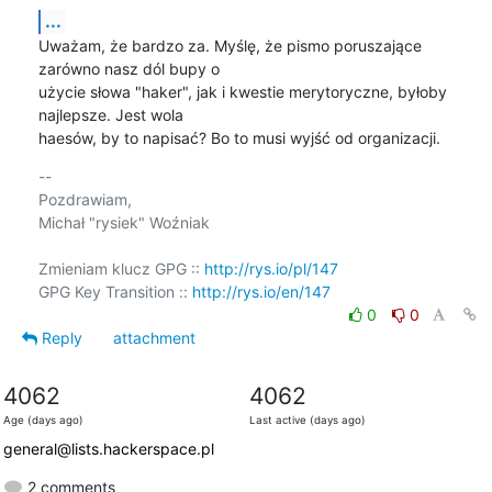
...
Uważam, że bardzo za. Myślę, że pismo poruszające 
zarówno nasz dól bupy o 

użycie słowa "haker", jak i kwestie merytoryczne, byłoby 
najlepsze. Jest wola 

haesów, by to napisać? Bo to musi wyjść od organizacji.
-- 

Pozdrawiam,

Michał "rysiek" Woźniak

Zmieniam klucz GPG :: 
http://rys.io/pl/147
GPG Key Transition :: 
http://rys.io/en/147
0
0
Reply
attachment
4062
4062
Age (days ago)
Last active (days ago)
general@lists.hackerspace.pl
2 comments