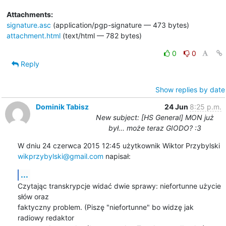
Attachments:
signature.asc
(application/pgp-signature — 473 bytes)
attachment.html
(text/html — 782 bytes)
0
0
Reply
Show replies by date
Dominik Tabisz
24 Jun
8:25 p.m.
New subject: [HS General] MON już
był... może teraz GIODO? :3
wikprzybylski@gmail.com
 napisał:
...
Czytając transkrypcje widać dwie sprawy: niefortunne użycie 
słów oraz

faktyczny problem. (Piszę "niefortunne" bo widzę jak 
radiowy redaktor
