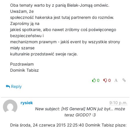
Oba tematy warto by z panią Bielak-Jomąą omówic. 
Uważam, że

społeczność hakerska jest tutaj partnerem do rozmów. 
Zaprośmy ją na

jakieś spotkanie, albo nawet zróbmy coś poświęconego 
bezpieczeństwu i

mechanizmom prawnym - jakiś event by wszystkie strony 
miały szanse

kulturalnie przedstawić swoje racje.
Pozdrawiam

Dominik Tabisz
0
0
Reply
rysiek
9:10 p.m.
New subject: [HS General] MON już był... może
teraz GIODO? :3
Dnia środa, 24 czerwca 2015 22:25:40 Dominik Tabisz pisze: