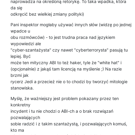
naprowadza na określoną retorykę. To taka wpadka, która 
da się

odkręcić bez wielkiej zmiany polityki)
Pani inspektor mogłaby używać innych słów (widzę po jednej 
wpadce u

obu rozmówców) - to jest trudna praca nad językiem 
wypowiedzi ale

"cyber-szantażysta" czy nawet "cyberterrorysta" pasują tu 
lepiej. Być

może ten mityczny ABI to też haker, tyle że "white hat" i

(opcjonalnie) z jakąś tam licencją na myślenie ;) Na razie 
brzmi jak

rycerz Jedi a przecież nie o to chodzi by tworzyć mitologie

stanowiska.
Myślę, że ważniejszy jest problem pokazany przez ten 
konkretny

incydent i tu nie chodzi o ABI-ch a o brak rozwiązań 
pozwalających

sobie radzić i z takim szantażystą, i pozwalających komuś, 
kto ma
