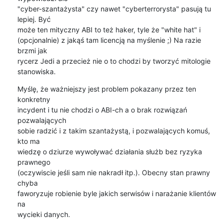
"cyber-szantażysta" czy nawet "cyberterrorysta" pasują tu 
lepiej. Być

może ten mityczny ABI to też haker, tyle że "white hat" i

(opcjonalnie) z jakąś tam licencją na myślenie ;) Na razie 
brzmi jak

rycerz Jedi a przecież nie o to chodzi by tworzyć mitologie

stanowiska.
Myślę, że ważniejszy jest problem pokazany przez ten 
konkretny

incydent i tu nie chodzi o ABI-ch a o brak rozwiązań 
pozwalających

sobie radzić i z takim szantażystą, i pozwalających komuś, 
kto ma

wiedzę o dziurze wywoływać działania służb bez ryzyka 
prawnego

(oczywiscie jeśli sam nie nakradł itp.). Obecny stan prawny 
chyba

faworyzuje robienie byle jakich serwisów i narażanie klientów 
na

wycieki danych.