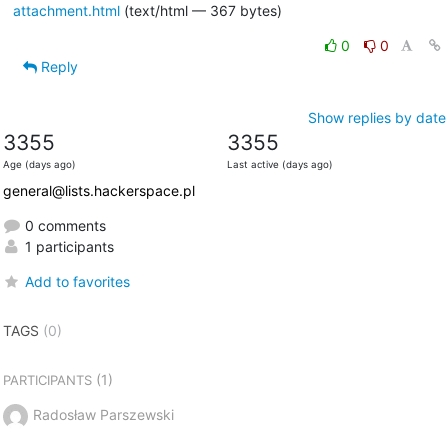
attachment.html
(text/html — 367 bytes)
0
0
Reply
Show replies by date
3355
3355
Age (days ago)
Last active (days ago)
general@lists.hackerspace.pl
0 comments
1 participants
Add to favorites
TAGS
(0)
(1)
PARTICIPANTS
Radosław Parszewski