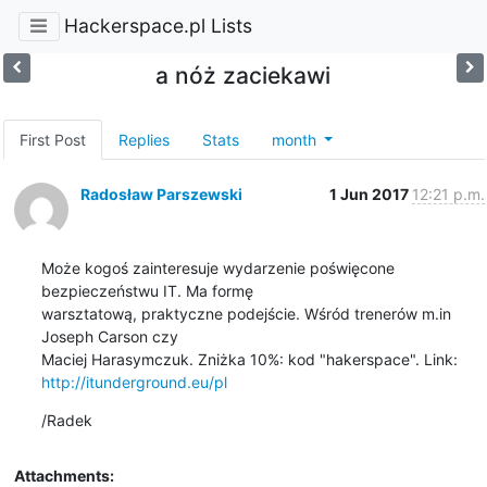
Hackerspace.pl Lists
a nóż zaciekawi
First Post
Replies
Stats
month
Radosław Parszewski
1 Jun 2017
12:21 p.m.
Może kogoś zainteresuje wydarzenie poświęcone 
bezpieczeństwu IT. Ma formę

warsztatową, praktyczne podejście. Wśród trenerów m.in 
Joseph Carson czy

http://itunderground.eu/pl
/Radek
Attachments: