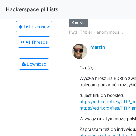
Hackerspace.pl Lists
newer
List overview
Fwd: Tribler - anonymous...
All Threads
Marcin
Download
Cześć,
Wyszła broszura EDRI o zwiaz
polecam poczytać i rozsyłać
https://edri.org/files/TTIP_
https://edri.org/files/TTIP_
W związku z tym może polsk
https://stop-ttip.pl/
https://s