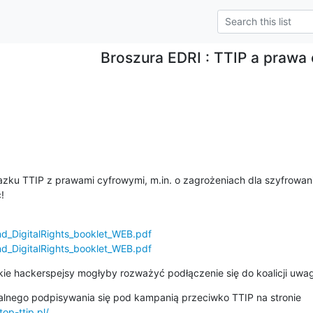
Broszura EDRI : TTIP a prawa
ku TTIP z prawami cyfrowymi, m.in. o zagrożeniach dla szyfrowania i
!
and_DigitalRights_booklet_WEB.pdf
and_DigitalRights_booklet_WEB.pdf
ie hackerspejsy mogłyby rozważyć podłączenie się do koalicji uwag
top-ttip.pl/