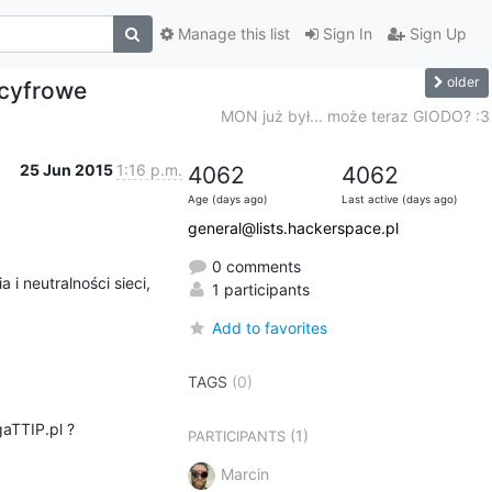
Manage this list
Sign In
Sign Up
older
 cyfrowe
MON już był... może teraz GIODO? :3
25 Jun 2015
1:16 p.m.
4062
4062
Age (days ago)
Last active (days ago)
general@lists.hackerspace.pl
0 comments
 neutralności sieci, 
1 participants
Add to favorites
TAGS
(0)
aTTIP.pl ?
(1)
PARTICIPANTS
Marcin