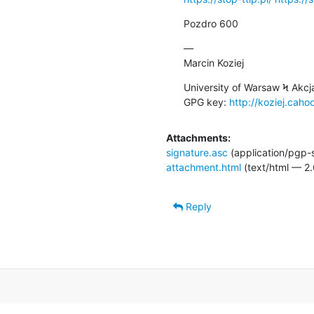
Pozdro 600
—

Marcin Koziej
University of Warsaw Ϟ Akcj
GPG key: 
http://koziej.caho
Attachments:
signature.asc
(application/pgp-
attachment.html
(text/html — 2.
Reply