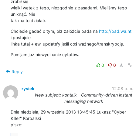
zrobił się 

wielki wątek z tego, niezgodnie z zasadami. Mieliśmy tego 
uniknąć. Nie 

tak ma to działać.
Chciecie gadać o tym, plz załóżcie pada na 
http://pad.wa.ht
i postujcie 

linka tutaj + ew. update'y jeśli coś ważnego/transkrypcję.
Pomijam już niewycinanie cytatów.
0
0
Reply
rysiek
12:08 p.m.
New subject: kontalk - Community-driven instant
messaging network
Dnia niedziela, 29 września 2013 13:45:45 Łukasz "Cyber 
Killer" Korpalski 

pisze:
...