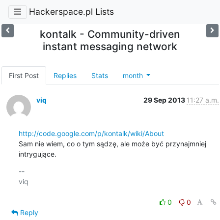
Hackerspace.pl Lists
kontalk - Community-driven
instant messaging network
First Post
Replies
Stats
month
viq
29 Sep 2013
11:27 a.m.
http://code.google.com/p/kontalk/wiki/About
Sam nie wiem, co o tym sądzę, ale może być przynajmniej 
intrygujące.
-- 

viq

0
0
Reply