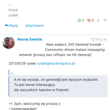
-- 

Pozdr

0
0
Reply
attachment
Maciej Sawicki
12:10 p.m.
New subject: [HS General] kontalk -
Community-driven instant messaging
network [proszę bez offtopic na HS-General]
2013/9/29 rysiek 
rysiek@hackerspace.pl
:
...
A mi się wydaje, że general@ jest lepszym wyjściem. 
To jest temat interesujący

dla wszystkich haesów w Polandii.
+1. Spin, wstrzymaj się proszę z:

-"moderowaniem"
