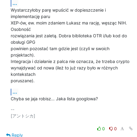
...
Wystarczyłoby parę wpuścić w dopieszczenie i 
implementację paru

XEP-ów, ew. moim zdaniem Łukasz ma rację, węsząc NIH. 
Osobność

rozwiązania jest zaletą. Dobra biblioteka OTR i/lub kod do 
obsługi GPG

powinien pozostać tam gdzie jest (czyli w swoich 
projektach).

Integracja i działanie z palca nie oznacza, że trzeba crypto

wynajdywać od nowa (ileż to już razy było w różnych 
kontekstach

poruszane).
...
Chyba se jaja robisz… Jaka lista googlowa?
-- 

[アントシカ]

0
0
Reply