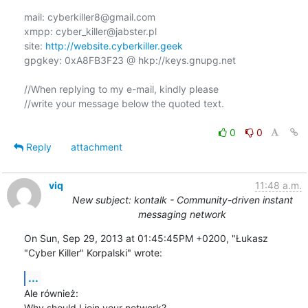
mail: cyberkiller8@gmail.com

xmpp: cyber_killer@jabster.pl

site: 
http://website.cyberkiller.geek
gpgkey: 0xA8FB3F23 @ hkp://keys.gnupg.net

//When replying to my e-mail, kindly please

//write your message below the quoted text.

0
0
Reply
attachment
viq
11:48 a.m.
New subject: kontalk - Community-driven instant
messaging network
On Sun, Sep 29, 2013 at 01:45:45PM +0200, "Łukasz 
"Cyber Killer" Korpalski" wrote:
...
Ale również:

Why should I join your network?