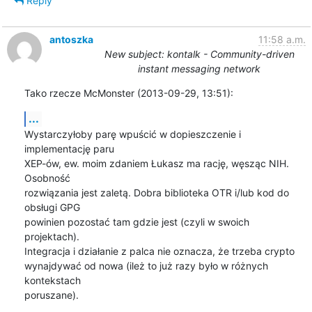
Reply
antoszka
11:58 a.m.
New subject: kontalk - Community-driven
instant messaging network
Tako rzecze McMonster (2013-09-29, 13:51):
...
Wystarczyłoby parę wpuścić w dopieszczenie i 
implementację paru

XEP-ów, ew. moim zdaniem Łukasz ma rację, węsząc NIH. 
Osobność

rozwiązania jest zaletą. Dobra biblioteka OTR i/lub kod do 
obsługi GPG

powinien pozostać tam gdzie jest (czyli w swoich 
projektach).

Integracja i działanie z palca nie oznacza, że trzeba crypto

wynajdywać od nowa (ileż to już razy było w różnych 
kontekstach

poruszane).