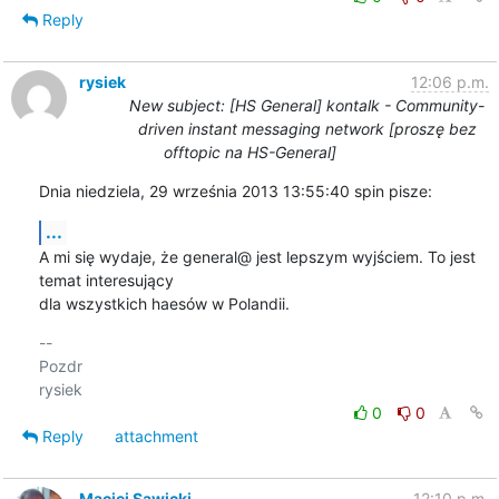
Reply
rysiek
12:06 p.m.
New subject: [HS General] kontalk - Community-
driven instant messaging network [proszę bez
offtopic na HS-General]
Dnia niedziela, 29 września 2013 13:55:40 spin pisze:
...
A mi się wydaje, że general@ jest lepszym wyjściem. To jest 
temat interesujący 

dla wszystkich haesów w Polandii.
-- 

Pozdr

0
0
Reply
attachment
Maciej Sawicki
12:10 p.m.