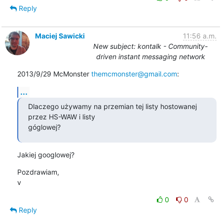
Reply
Maciej Sawicki
11:56 a.m.
New subject: kontalk - Community-
driven instant messaging network
2013/9/29 McMonster 
themcmonster@gmail.com
:
...
Dlaczego używamy na przemian tej listy hostowanej 
przez HS-WAW i listy

góglowej?
Jakiej googlowej?
Pozdrawiam,

v
0
0
Reply