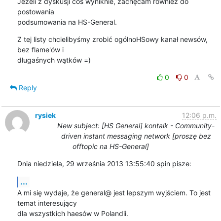
Jeżeli z dyskusji coś wyniknie, zachęcam również do 
postowania 

podsumowania na HS-General.
Z tej listy chcielibyśmy zrobić ogólnoHSowy kanał newsów, 
bez flame'ów i 

długaśnych wątków =)
0
0
Reply
rysiek
12:06 p.m.
New subject: [HS General] kontalk - Community-
driven instant messaging network [proszę bez
offtopic na HS-General]
Dnia niedziela, 29 września 2013 13:55:40 spin pisze:
...
A mi się wydaje, że general@ jest lepszym wyjściem. To jest 
temat interesujący 

dla wszystkich haesów w Polandii.