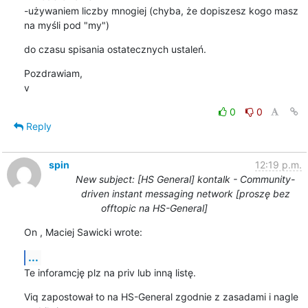
-używaniem liczby mnogiej (chyba, że dopiszesz kogo masz 
na myśli pod "my")
do czasu spisania ostatecznych ustaleń.
Pozdrawiam,

v
0
0
Reply
spin
12:19 p.m.
New subject: [HS General] kontalk - Community-
driven instant messaging network [proszę bez
offtopic na HS-General]
On , Maciej Sawicki wrote:
...
Te inforamcję plz na priv lub inną listę.
Viq zapostował to na HS-General zgodnie z zasadami i nagle 