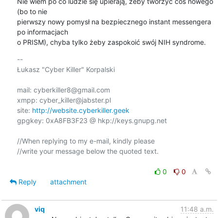
Nie wiem po co ludzie się upierają, żeby tworzyć coś nowego 
(bo to nie

pierwszy nowy pomysł na bezpiecznego instant messengera 
po informacjach

o PRISM), chyba tylko żeby zaspokoić swój NIH syndrome.
-- 

Łukasz "Cyber Killer" Korpalski

mail: cyberkiller8@gmail.com

xmpp: cyber_killer@jabster.pl

site: 
http://website.cyberkiller.geek
gpgkey: 0xA8FB3F23 @ hkp://keys.gnupg.net

//When replying to my e-mail, kindly please

//write your message below the quoted text.

0
0
Reply
attachment
viq
11:48 a.m.