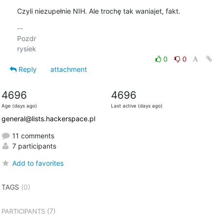
Czyli niezupełnie NIH. Ale trochę tak waniajet, fakt.
-- 

Pozdr

0
0
Reply
attachment
4696
4696
Age (days ago)
Last active (days ago)
general@lists.hackerspace.pl
11 comments
7 participants
Add to favorites
TAGS
(0)
(7)
PARTICIPANTS