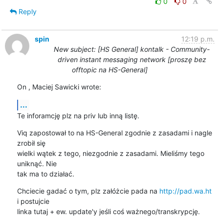
0
0
Reply
spin
12:19 p.m.
New subject: [HS General] kontalk - Community-
driven instant messaging network [proszę bez
offtopic na HS-General]
On , Maciej Sawicki wrote:
...
Te inforamcję plz na priv lub inną listę.
Viq zapostował to na HS-General zgodnie z zasadami i nagle 
zrobił się 

wielki wątek z tego, niezgodnie z zasadami. Mieliśmy tego 
uniknąć. Nie 

tak ma to działać.
Chciecie gadać o tym, plz załóżcie pada na 
http://pad.wa.ht
i postujcie 

linka tutaj + ew. update'y jeśli coś ważnego/transkrypcję.