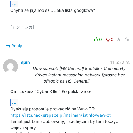
...
Chyba se jaja robisz… Jaka lista googlowa?
-- 

[アントシカ]

0
0
Reply
spin
11:55 a.m.
New subject: [HS General] kontalk - Community-
driven instant messaging network [proszę bez
offtopic na HS-General]
On , Łukasz "Cyber Killer" Korpalski wrote:
...
https://lists.hackerspace.pl/mailman/listinfo/waw-ot
Temat jest tam zdublowany, i zachęcam by tam toczyć 
wojny i spory. 
