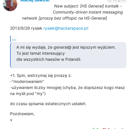
New subject: [HS General] kontalk -
Community-driven instant messaging
network [proszę bez offtopic na HS-General]
2013/9/29 rysiek 
rysiek@hackerspace.pl
:
...
A mi się wydaje, że general@ jest lepszym wyjściem. 
To jest temat interesujący

dla wszystkich haesów w Polandii.
+1. Spin, wstrzymaj się proszę z:

-"moderowaniem"

-używaniem liczby mnogiej (chyba, że dopiszesz kogo masz 
na myśli pod "my")
do czasu spisania ostatecznych ustaleń.
Pozdrawiam,

v