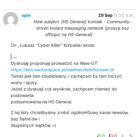
spin
29 Sep
11:55 a.m.
New subject: [HS General] kontalk - Community-
driven instant messaging network [proszę bez
offtopic na HS-General]
On , Łukasz "Cyber Killer" Korpalski wrote:
...
https://lists.hackerspace.pl/mailman/listinfo/waw-ot
Temat jest tam zdublowany, i zachęcam by tam toczyć 
wojny i spory. 

Jeżeli z dyskusji coś wyniknie, zachęcam również do 
postowania 

podsumowania na HS-General.
Z tej listy chcielibyśmy zrobić ogólnoHSowy kanał newsów, 
bez flame'ów i 

długaśnych wątków =)
0
0