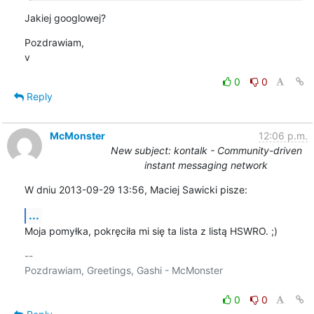
Jakiej googlowej?
Pozdrawiam,

v
0
0
Reply
McMonster
12:06 p.m.
New subject: kontalk - Community-driven
instant messaging network
W dniu 2013-09-29 13:56, Maciej Sawicki pisze:
...
Moja pomyłka, pokręciła mi się ta lista z listą HSWRO. ;)
-- 

Pozdrawiam, Greetings, Gashi - McMonster

0
0