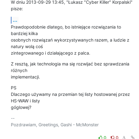
W dniu 2013-09-29 13:45, "Łukasz "Cyber Killer" Korpalski" 
pisze:
...
Prawdopodobnie dlatego, bo istniejące rozwiązania to 
bardziej kilka

osobnych rozwiązań wykorzystywanych razem, a ludzie z 
natury wolą coś

zintegrowanego i działającego z palca.
Z resztą, jak technologia ma się rozwijać bez sprawdzania 
różnych

implementacji.
PS

Dlaczego używamy na przemian tej listy hostowanej przez 
HS-WAW i listy

góglowej?
-- 

Pozdrawiam, Greetings, Gashi - McMonster

0
0