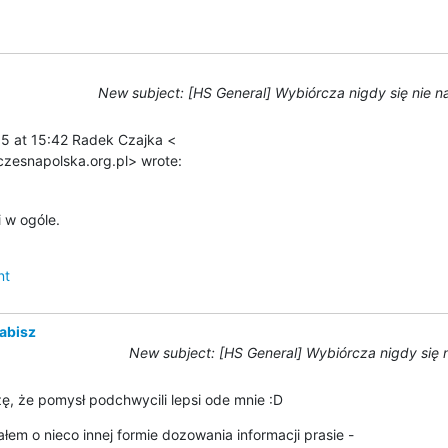
New subject: [HS General] Wybiórcza nigdy się nie 
 at 15:42 Radek Czajka <

esnapolska.org.pl> wrote:
 w ogóle.
nt
abisz
New subject: [HS General] Wybiórcza nigdy się 
zę, że pomysł podchwycili lepsi ode mnie :D
łem o nieco innej formie dozowania informacji prasie -
