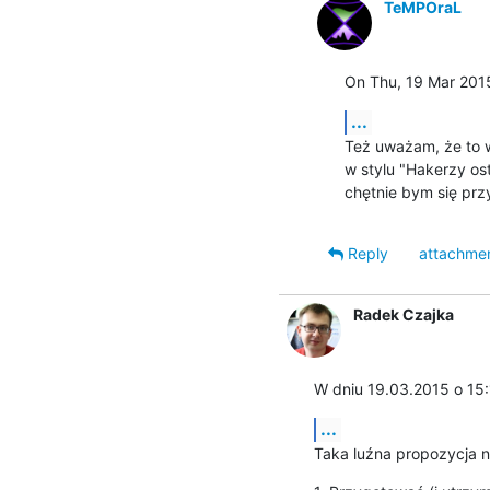
TeMPOraL
On Thu, 19 Mar 2015
...
Też uważam, że to w
w stylu "Hakerzy ost
chętnie bym się przy
Reply
attachme
Radek Czajka
W dniu 19.03.2015 o 15:
...
Taka luźna propozycja 