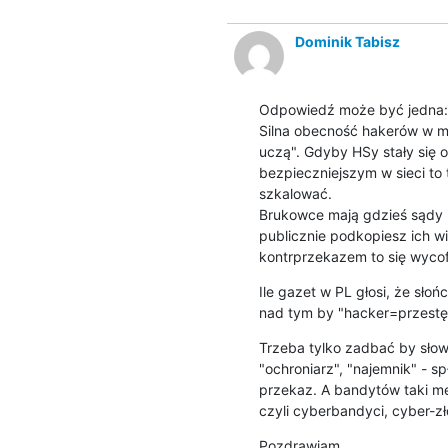
Dominik Tabisz
Odpowiedź może być jedna:

Silna obecność hakerów w me
uczą". Gdyby HSy stały się o
bezpieczniejszym w sieci to t
szkalować.

Brukowce mają gdzieś sądy i 
publicznie podkopiesz ich w
kontrprzekazem to się wycof
Ile gazet w PL głosi, że sło
nad tym by "hacker=przest
Trzeba tylko zadbać by słowo
"ochroniarz", "najemnik" - s
przekaz. A bandytów taki me
czyli cyberbandyci, cyber-zło
Pozdrawiam
