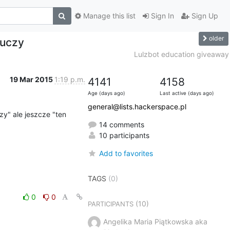
Manage this list
Sign In
Sign Up
older
auczy
Lulzbot education giveaway
19 Mar 2015
1:19 p.m.
4141
4158
Age (days ago)
Last active (days ago)
general@lists.hackerspace.pl
rzy" ale jeszcze "ten 
14 comments
10 participants
Add to favorites
TAGS
(0)
0
0
(10)
PARTICIPANTS
Angelika Maria Piątkowska aka