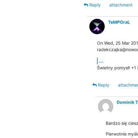
Reply
attachment
TeMPOraL
On Wed, 25 Mar 2015
radekczajka@nowocz
...
Świetny pomysł! +1 i
Reply
attachme
Dominik T
Bardzo się cies
Pierwotnie myśla