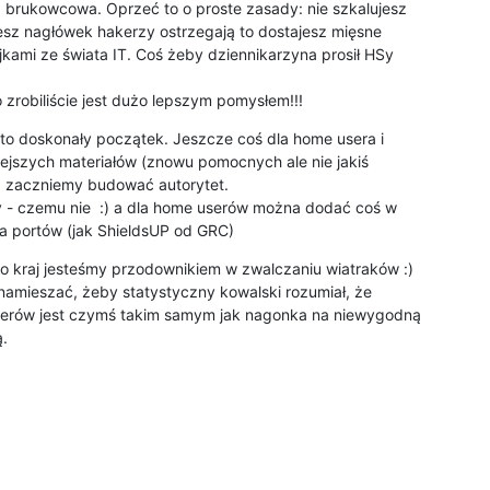
 brukowcowa. Oprzeć to o proste zasady: nie szkalujesz

sz nagłówek hakerzy ostrzegają to dostajesz mięsne

jkami ze świata IT. Coś żeby dziennikarzyna prosił HSy

o zrobiliście jest dużo lepszym pomysłem!!!
to doskonały początek. Jeszcze coś dla home usera i

iejszych materiałów (znowu pomocnych ale nie jakiś

 zaczniemy budować autorytet.

 - czemu nie  :) a dla home userów można dodać coś w

a portów (jak ShieldsUP od GRC)
kraj jesteśmy przodownikiem w zwalczaniu wiatraków :)

namieszać, żeby statystyczny kowalski rozumiał, że

erów jest czymś takim samym jak nagonka na niewygodną

.