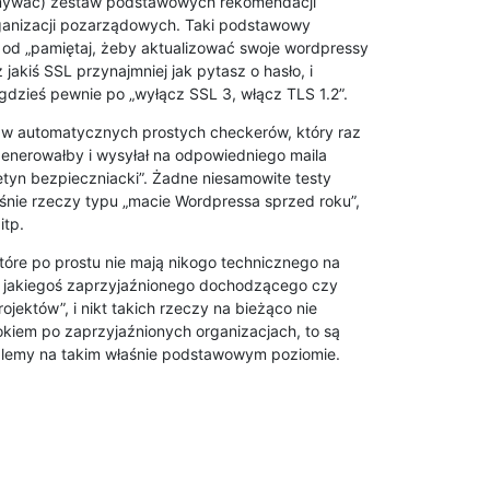
ymywać) zestaw podstawowych rekomendacji

ganizacji pozarządowych. Taki podstawowy

 od „pamiętaj, żeby aktualizować swoje wordpressy

 jakiś SSL przynajmniej jak pytasz o hasło, i

 gdzieś pewnie po „wyłącz SSL 3, włącz TLS 1.2”.
aw automatycznych prostych checkerów, który raz

generowałby i wysyłał na odpowiedniego maila

etyn bezpieczniacki”. Żadne niesamowite testy

śnie rzeczy typu „macie Wordpressa sprzed roku”,

itp.
które po prostu nie mają nikogo technicznego na

w. jakiegoś zaprzyjaźnionego dochodzącego czy

jektów”, i nikt takich rzeczy na bieżąco nie

okiem po zaprzyjaźnionych organizacjach, to są

lemy na takim właśnie podstawowym poziomie.