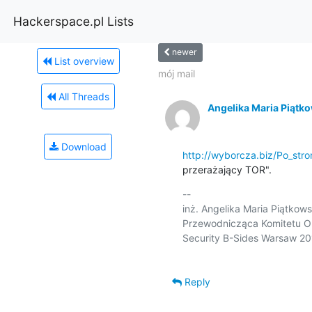
Hackerspace.pl Lists
newer
List overview
mój mail
All Threads
Angelika Maria Piątko
Download
http://wyborcza.biz/Po_str
przerażający TOR".
-- 

inż. Angelika Maria Piątkows
Przewodnicząca Komitetu Or
Security B-Sides Warsaw 20
Reply