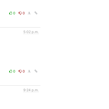
0
0
5:02 p.m.
0
0
9:24 p.m.