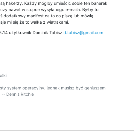
 są hakerzy. Każdy mógłby umieścić sobie ten banerek

 czy nawet w stopce wysyłanego e-maila. Byłby to

iś dodatkowy manifest na to co piszą lub mówią

je mi się że to walka z wiatrakami.
5:14 użytkownik Dominik Tabisz 
d.tabisz@gmail.com
ski

sty system operacyjny, jednak musisz być geniuszem

-- Dennis Ritchie
