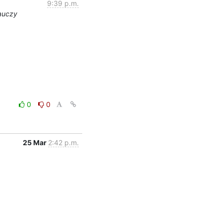
9:39 p.m.
nauczy
0
0
25 Mar
2:42 p.m.