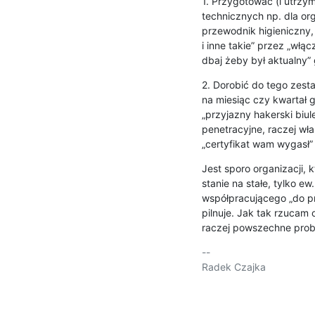
1. Przygotować (i utrz
technicznych np. dla or
przewodnik higieniczny,
i inne takie” przez „włącz
dbaj żeby był aktualny”
2. Dorobić do tego zest
na miesiąc czy kwartał 
„przyjazny hakerski biul
penetracyjne, raczej wła
„certyfikat wam wygasł” 
Jest sporo organizacji, 
stanie na stałe, tylko e
współpracującego „do pro
pilnuje. Jak tak rzucam 
raczej powszechne prob
-- 

Radek Czajka
