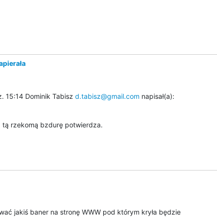
pierała
. 15:14 Dominik Tabisz 
d.tabisz@gmail.com
 napisał(a):
a tą rzekomą bzdurę potwierdza.
wać jakiś baner na stronę WWW pod którym kryła będzie
