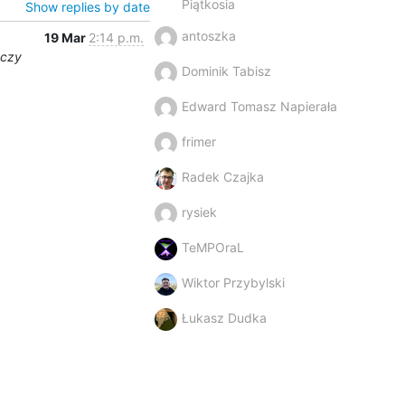
Piątkosia
Show replies by date
antoszka
19 Mar
2:14 p.m.
uczy
Dominik Tabisz
Edward Tomasz Napierała
frimer
Radek Czajka
rysiek
TeMPOraL
Wiktor Przybylski
Łukasz Dudka