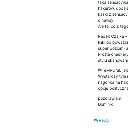
taka sensacyjka
hakerów, dodaje
kaski z sensacy
o newsy.

Ale to, co z teg
Radek Czajka - 
linki do poważn
super poziom) a
Proste checkery
stylu skanowani
@TeMPOraL jako 
Wystarczy tyle 
nagonka na hak
opcje polityczną
pozdrawiam

Dominik
Reply