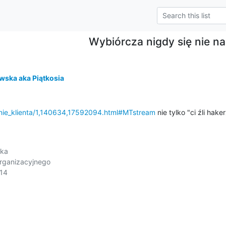
Wybiórcza nigdy się nie n
wska aka Piątkosia
onie_klienta/1,140634,17592094.html#MTstream
 nie tylko "ci źli hake
ka

ganizacyjnego

14
