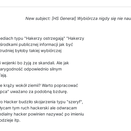
New subject: [HS General] Wybiórcza nigdy się nie na
diach typu "Hakerzy ostrzegają" "Hakerzy

środkami publicznej informacji jak być

rudniej byłoby takiej wybiórczej

wojenki bo żyją ze skandali. Ale jak

iarygodność odpowiednio silnym

ają.
ńce krąży wokół ziemii? Warto popracować

ępca" uważano za podobną bzdurę.
 Hacker budziło skojarzenia typu "szeryf",

płycam tym ruch hackerski ale odwracam

dialny hacker powinien nazywać po imieniu

dzieje itp.