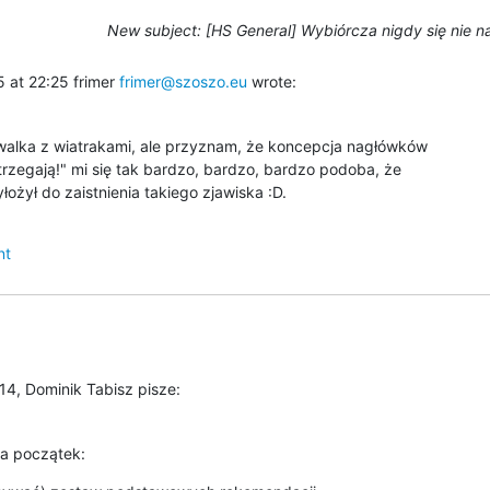
New subject: [HS General] Wybiórcza nigdy się nie 
 at 22:25 frimer 
frimer@szoszo.eu
 wrote:
alka z wiatrakami, ale przyznam, że koncepcja nagłówków

rzegają!" mi się tak bardzo, bardzo, bardzo podoba, że

łożył do zaistnienia takiego zjawiska :D.
nt
14, Dominik Tabisz pisze:
na początek: