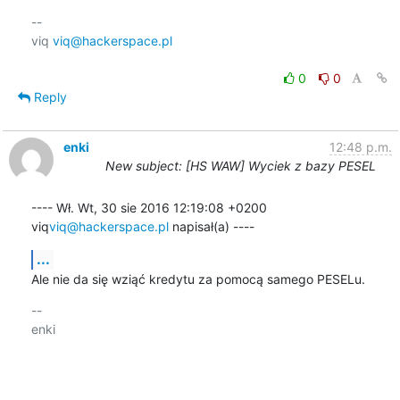
-- 

viq 
viq@hackerspace.pl
0
0
Reply
enki
12:48 p.m.
New subject: [HS WAW] Wyciek z bazy PESEL
---- Wł. Wt, 30 sie 2016 12:19:08 +0200 
viq
viq@hackerspace.pl
 napisał(a) ----
...
Ale nie da się wziąć kredytu za pomocą samego PESELu.
-- 

enki
