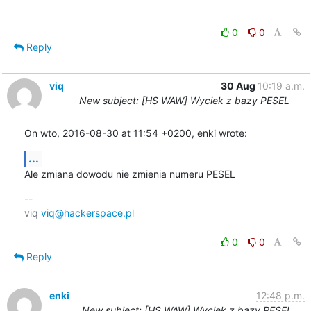
0
0
Reply
viq
30 Aug
10:19 a.m.
New subject: [HS WAW] Wyciek z bazy PESEL
On wto, 2016-08-30 at 11:54 +0200, enki wrote:
...
Ale zmiana dowodu nie zmienia numeru PESEL
-- 

viq 
viq@hackerspace.pl
0
0
Reply
enki
12:48 p.m.
New subject: [HS WAW] Wyciek z bazy PESEL