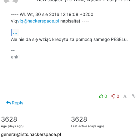
---- Wł. Wt, 30 sie 2016 12:19:08 +0200 
viq
viq@hackerspace.pl
 napisał(a) ----
...
Ale nie da się wziąć kredytu za pomocą samego PESELu.
-- 

enki

0
0
Reply
3628
3628
Age (days ago)
Last active (days ago)
general@lists.hackerspace.pl