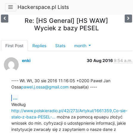
Hackerspace.pl Lists
Re: [HS General] [HS WAW]
Wyciek z bazy PESEL
First Post
Replies
Stats
month
enki
30 Aug 2016
9:54 a.m.
---- Wł. Wt, 30 sie 2016 11:16:05 +0200 Paweł Jan 
Ossa
pawel.j.ossa@gmail.com
 napisał(a) ----
...
Według 
http://www.polskieradio.pl/42/273/Artykul/1661359,Co-sie-
stalo-z-baza-PESEL-...
 można za pomocą epuapu złożyć 
wniosek do min. cyfryzacji o udostępnienie informacji, jakie 
instytyucje zwracały się z zapytaniem o nasze dane z 