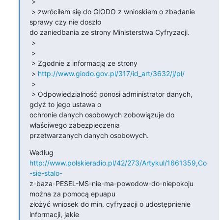
 > 

 > zwróciłem się do GIODO z wnioskiem o zbadanie 
sprawy czy nie doszło

do zaniedbania ze strony Ministerstwa Cyfryzacji.

 > 

 > 

 > Zgodnie z informacją ze strony

 > 
http://www.giodo.gov.pl/317/id_art/3632/j/pl/
 > 

 > Odpowiedzialność ponosi administrator danych, 
gdyż to jego ustawa o

ochronie danych osobowych zobowiązuje do 
właściwego zabezpieczenia

przetwarzanych danych osobowych.
Według 
http://www.polskieradio.pl/42/273/Artykul/1661359,Co
-sie-stalo-
z-baza-PESEL-MS-nie-ma-powodow-do-niepokoju 
można za pomocą epuapu

złożyć wniosek do min. cyfryzacji o udostępnienie 
informacji, jakie
