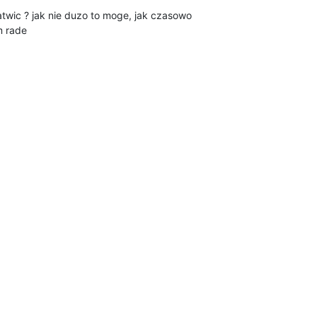
twic ? jak nie duzo to moge, jak czasowo

m rade