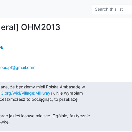
neral] OHM2013
yk
roos.pl@gmail.com
:
ane, że będziemy mieli Polską Ambasadę w

3.org/wiki/Village:Milliways
). Nie wyrabiam

hcesz/możesz to pociągnąć, to przekażę

ć jakieś losowe miejsce. Ogólnie, faktycznie

ówkę.