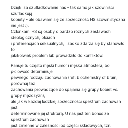
Dzięki za szufladkowanie nas - tak samo jak szowiniści 
szufladkują 

kobiety - ale obawiam się że społeczność HS szowinistyczna 
nie jest :). 

Członkami HS są osoby o bardzo róznych zestawach 
ideologicznych, płciach 

i preferencjach seksualnych, i żadko zdarza się by stanowiło 
to 

jakikolwiek problem lub prowadziło do konfliktów.
Panuje tu często męski humor i męska atmosfera, bo 
płciowość determinuje 

pewnego rodzaju zachowania (ref: biochemistry of brain, 
porównaj też 

zachowania prowadzące do spajania się grupy kobiet vs. 
grupy mężczyzn), 

ale jak w każdej ludzkiej społeczności spektrum zachowań 
jest 

determinowane jej strukturą. U nas jest ten bonus że 
spektrum zachowań 

jest zmienne w zależności od części składowych, tzn. 