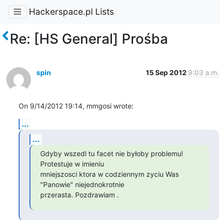
Hackerspace.pl Lists
Re: [HS General] Prośba
spin
15 Sep 2012
9:03 a.m.
On 9/14/2012 19:14, mmgosi wrote:
...
...
Gdyby wszedl tu facet nie byłoby problemu! 
Protestuje w imieniu 

mniejszosci ktora w codziennym zyciu Was 
"Panowie" niejednokrotnie 

przerasta. Pozdrawiam .