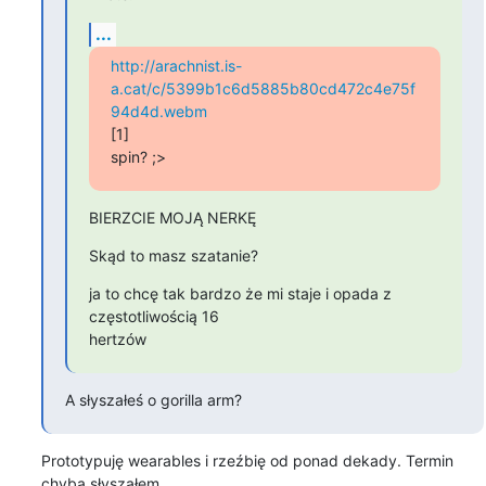
...
http://arachnist.is-
a.cat/c/5399b1c6d5885b80cd472c4e75f
94d4d.webm
[1]

spin? ;>
BIERZCIE MOJĄ NERKĘ
Skąd to masz szatanie?
ja to chcę tak bardzo że mi staje i opada z 
częstotliwością 16

hertzów
A słyszałeś o gorilla arm?
Prototypuję wearables i rzeźbię od ponad dekady. Termin 
chyba słyszałem, 
