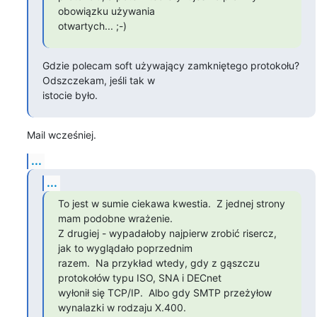
obowiązku używania

otwartych... ;-)
Gdzie polecam soft używający zamkniętego protokołu? 
Odszczekam, jeśli tak w 

istocie było.
Mail wcześniej.
...
...
To jest w sumie ciekawa kwestia.  Z jednej strony 
mam podobne wrażenie.

Z drugiej - wypadałoby najpierw zrobić risercz, 
jak to wyglądało poprzednim

razem.  Na przykład wtedy, gdy z gąszczu 
protokołów typu ISO, SNA i DECnet

wyłonił się TCP/IP.  Albo gdy SMTP przeżyłow 
wynalazki w rodzaju X.400.
