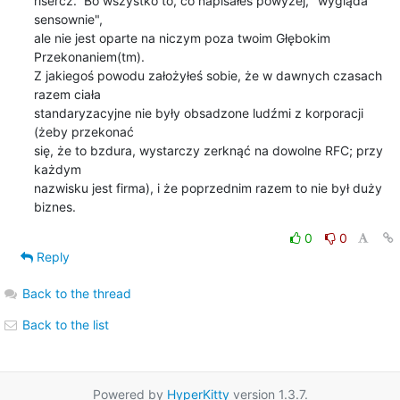
risercz.  Bo wszystko to, co napisałes powyżej, "wygląda 
sensownie",

ale nie jest oparte na niczym poza twoim Głębokim 
Przekonaniem(tm).

Z jakiegoś powodu założyłeś sobie, że w dawnych czasach 
razem ciała

standaryzacyjne nie były obsadzone ludźmi z korporacji 
(żeby przekonać

się, że to bzdura, wystarczy zerknąć na dowolne RFC; przy 
każdym

nazwisku jest firma), i że poprzednim razem to nie był duży 
biznes.
0
0
Reply
Back to the thread
Back to the list
Powered by
HyperKitty
version 1.3.7.