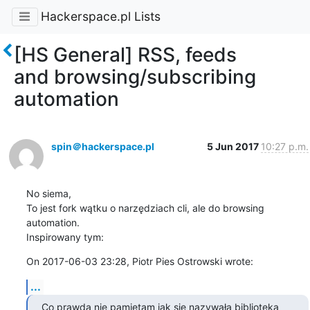
Hackerspace.pl Lists
[HS General] RSS, feeds
and browsing/subscribing
automation
spin＠hackerspace.pl
5 Jun 2017
10:27 p.m.
No siema,

To jest fork wątku o narzędziach cli, ale do browsing 
automation.

Inspirowany tym:
On 2017-06-03 23:28, Piotr Pies Ostrowski wrote:
...
Co prawda nie pamiętam jak się nazywała biblioteka 