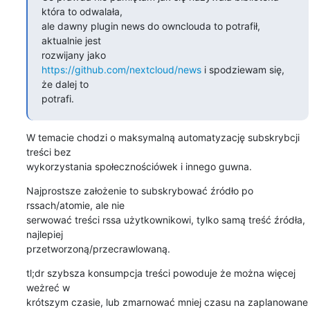
która to odwalała,

ale dawny plugin news do ownclouda to potrafił, 
aktualnie jest 

https://github.com/nextcloud/news
 i spodziewam się, 
że dalej to 

potrafi.
W temacie chodzi o maksymalną automatyzację subskrybcji 
treści bez 

wykorzystania społecznościówek i innego guwna.
Najprostsze założenie to subskrybować źródło po 
rssach/atomie, ale nie 

serwować treści rssa użytkownikowi, tylko samą treść źródła, 
najlepiej 

przetworzoną/przecrawlowaną.
tl;dr szybsza konsumpcja treści powoduje że można więcej 
weżreć w 

krótszym czasie, lub zmarnować mniej czasu na zaplanowane 