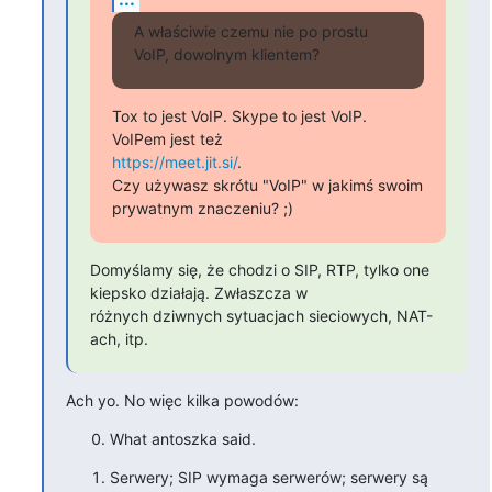
A właściwie czemu nie po prostu 
VoIP, dowolnym klientem?
Tox to jest VoIP. Skype to jest VoIP. 
https://meet.jit.si/
.

Czy używasz skrótu "VoIP" w jakimś swoim 
prywatnym znaczeniu? ;)
Domyślamy się, że chodzi o SIP, RTP, tylko one 
kiepsko działają. Zwłaszcza w

różnych dziwnych sytuacjach sieciowych, NAT-
ach, itp.
Ach yo. No więc kilka powodów:
What antoszka said.
Serwery; SIP wymaga serwerów; serwery są 