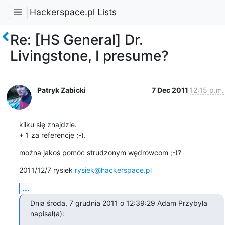
Hackerspace.pl Lists
Re: [HS General] Dr.
Livingstone, I presume?
Patryk Zabicki
7 Dec 2011
12:15 p.m.
kilku się znajdzie.

+ 1 za referencję ;-).
można jakoś pomóc strudzonym wędrowcom ;-)?
2011/12/7 rysiek 
rysiek@hackerspace.pl
...
Dnia środa, 7 grudnia 2011 o 12:39:29 Adam Przybyla 
napisał(a):