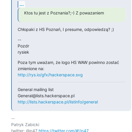
...
Ktos tu jest z Poznania?;-) Z powazaniem
Chłopaki z HS Poznań, I presume, odpowiedzą? ;)
--

Pozdr

rysiek
Poza tym uważam, że logo HS WAW powinno zostać 
http://rys.io/gfx/hackerspace.svg
General mailing list

http://lists.hackerspace.pl/listinfo/general
-- 

Patryk Zabicki

twitter: @p47 
https://twitter.com/#!/p47