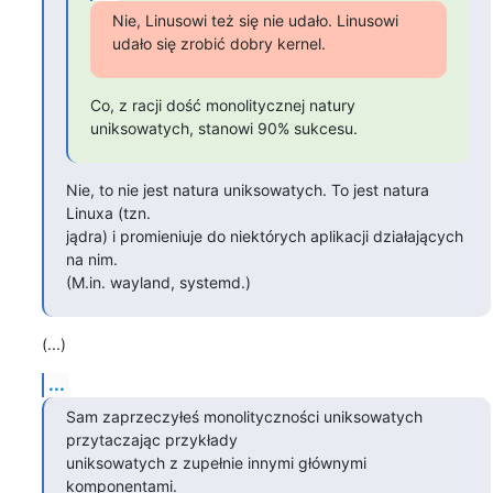
Nie, Linusowi też się nie udało. Linusowi 
udało się zrobić dobry kernel.
Co, z racji dość monolitycznej natury 
uniksowatych, stanowi 90% sukcesu.
Nie, to nie jest natura uniksowatych. To jest natura 
Linuxa (tzn.

jądra) i promieniuje do niektórych aplikacji działających 
na nim.

(M.in. wayland, systemd.)
(...)
...
Sam zaprzeczyłeś monolityczności uniksowatych 
przytaczając przykłady

uniksowatych z zupełnie innymi głównymi 
komponentami.
