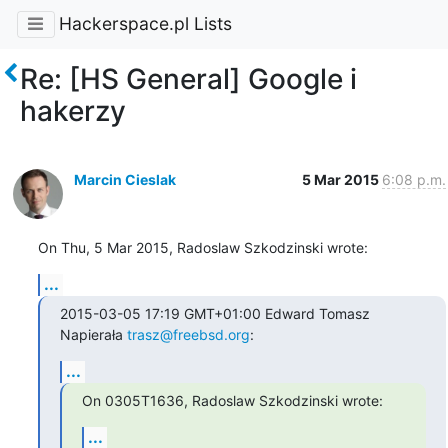
Hackerspace.pl Lists
Re: [HS General] Google i
hakerzy
Marcin Cieslak
5 Mar 2015
6:08 p.m.
On Thu, 5 Mar 2015, Radoslaw Szkodzinski wrote:
...
2015-03-05 17:19 GMT+01:00 Edward Tomasz 
Napierała 
trasz@freebsd.org
:
...
On 0305T1636, Radoslaw Szkodzinski wrote:
...