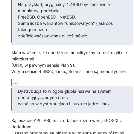
Na przykład, oryginalny 4.4BSD był sensownie 
modularny, podobnie

FreeBSD, OpenBSD i NetBSD.

Sama liczba wariantów "uniksowatych" (jeśli coś 
takiego można

zdefiniować) powinna ci coś mówić.
Mam wrażenie, że chodziło o monolityczny kernel, czyli nie-
mikrokernel

(QNX, w pewnym sensie Plan 9). 

W tym sensie 4.4BSD, Linux, Solaris i inne są monolityczne.
...
Dystrybucja to w ogóle głupia nazwa na system 
operacyjny. Jedyna rzecz

wspólna w dystrybucjach Linuxa to jądro Linux.
Są jeszcze API i ABI, m.in. udające różne wersje POSIX z 
dodatkami.

Czasami programy są binarnie wymienne między różnymi 