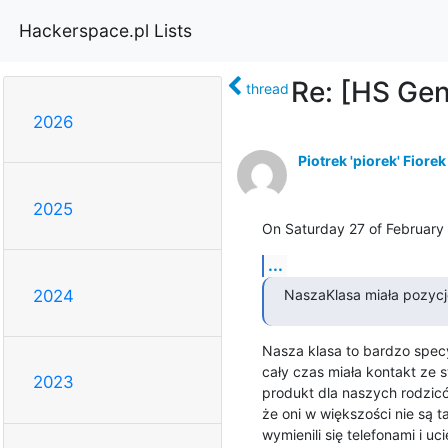
Hackerspace.pl Lists
Re: [HS Gen
thread
2026
Piotrek 'piorek' Fiorek
2025
On Saturday 27 of February
...
NaszaKlasa miała pozycj
2024
Nasza klasa to bardzo specy
cały czas miała kontakt ze 
2023
produkt dla naszych rodzicó
że oni w większości nie są ta
wymienili się telefonami i ucie