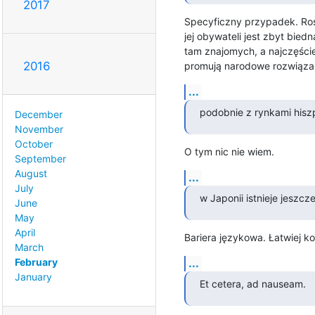
2017
Specyficzny przypadek. Ros
jej obywateli jest zbyt bie
tam znajomych, a najczęściej
2016
promują narodowe rozwiązan
...
podobnie z rynkami hisz
December
November
October
O tym nic nie wiem.
September
August
...
July
w Japonii istnieje jeszcze
June
May
April
Bariera językowa. Łatwiej k
March
...
February
January
Et cetera, ad nauseam.