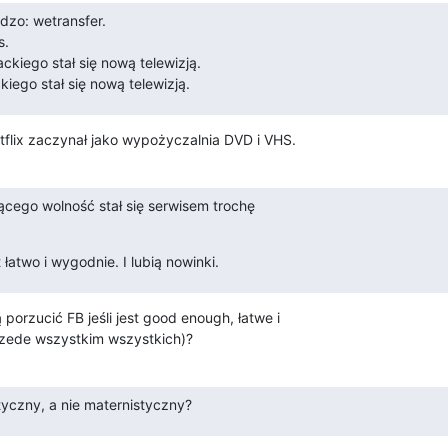
dzo: wetransfer.

.

ckiego stał się nową telewizją.

ckiego stał się nową telewizją.
etflix zaczynał jako wypożyczalnia DVD i VHS.
ącego wolność stał się serwisem trochę

 łatwo i wygodnie. I lubią nowinki.
orzucić FB jeśli jest good enough, łatwe i 

rzede wszystkim wszystkich)?
yczny, a nie maternistyczny?