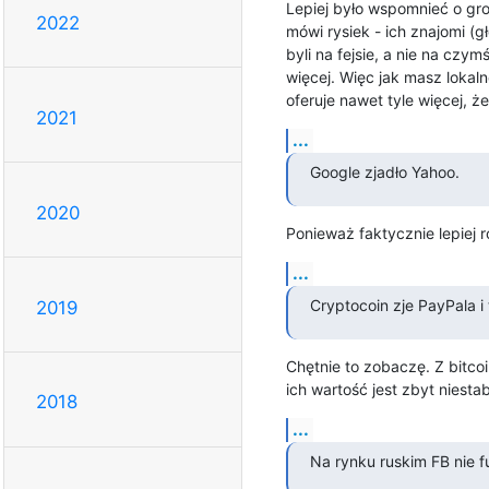
Lepiej było wspomnieć o gro
2022
mówi rysiek - ich znajomi (gł
byli na fejsie, a nie na czy
więcej. Więc jak masz lokalne
oferuje nawet tyle więcej, 
2021
...
Google zjadło Yahoo.
2020
Ponieważ faktycznie lepiej ro
...
Cryptocoin zje PayPala 
2019
Chętnie to zobaczę. Z bitcoi
ich wartość jest zbyt niestab
2018
...
Na rynku ruskim FB nie fu