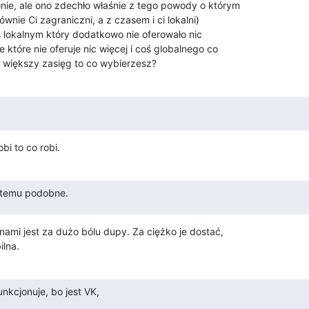
nie, ale ono zdechło właśnie z tego powody o którym 

ównie Ci zagraniczni, a z czasem i ci lokalni) 

mś lokalnym który dodatkowo nie oferowało nic 

 które nie oferuje nic więcej i coś globalnego co 

że większy zasięg to co wybierzesz?
bi to co robi.
i temu podobne.
nami jest za dużo bólu dupy. Za ciężko je dostać, 

ilna.
nkcjonuje, bo jest VK,