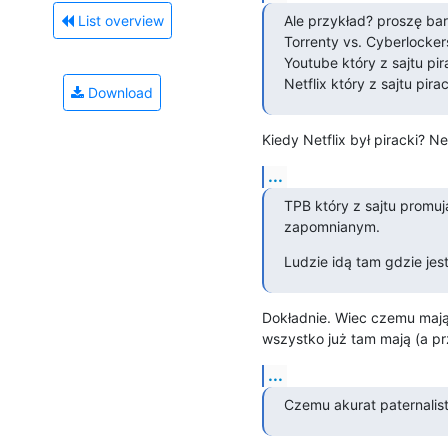
Ale przykład? proszę bar
List overview
Torrenty vs. Cyberlockers
Youtube który z sajtu pira
Netflix który z sajtu pira
Download
Kiedy Netflix był piracki? N
...
TPB który z sajtu promuj
zapomnianym.
Ludzie idą tam gdzie jest
Dokładnie. Wiec czemu mają p
wszystko już tam mają (a p
...
Czemu akurat paternalist