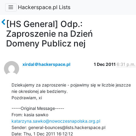
Hackerspace.pl Lists
[HS General] Odp.:
Zaproszenie na Dzień
Domeny Publicz nej
xirdal＠hackerspace.pl
1 Dec 2011
6:31 p.m.
Dziekujemy za zaproszenie - pojawimy się w liczbie jeszcze 
nie okreslonej ale bedziemy.

Pozdrawiam, xi
-----Original Message-----

From: kasia sawko 
katarzyna.sawko@nowoczesnapolska.org.pl
Sender: general-bounces@lists.hackerspace.pl

Date: Thu, 1 Dec 2011 16:12:12 
