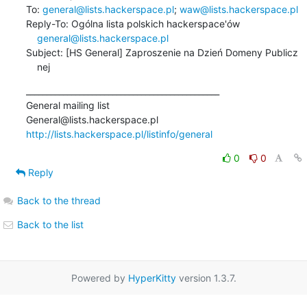
To: 
general@lists.hackerspace.pl
; 
waw@lists.hackerspace.pl
Reply-To: Ogólna lista polskich hackerspace'ów

general@lists.hackerspace.pl
Subject: [HS General] Zaproszenie na Dzień Domeny Publicz

    nej
_______________________________________________

General mailing list

http://lists.hackerspace.pl/listinfo/general
0
0
Reply
Back to the thread
Back to the list
Powered by
HyperKitty
version 1.3.7.